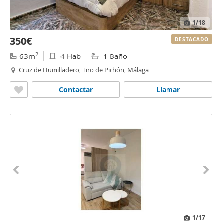
1
/18
350€
DESTACADO
2
63m
4 Hab
1 Baño
Cruz de Humilladero, Tiro de Pichón, Málaga
Contactar
Llamar
1
/17