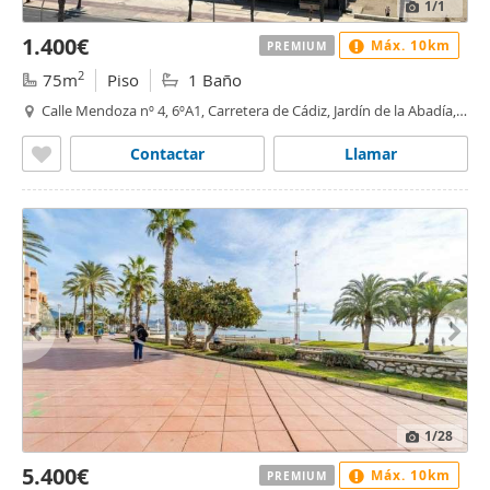
1
/1
1.400€
Máx. 10km
PREMIUM
2
75m
Piso
1 Baño
Calle Mendoza nº 4, 6ºA1, Carretera de Cádiz, Jardín de la Abadía,
Málaga
Contactar
Llamar
1
/28
5.400€
Máx. 10km
PREMIUM