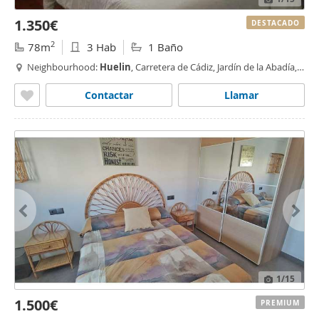
1.350€
DESTACADO
2
78m
3 Hab
1 Baño
Neighbourhood:
Huelin
, Carretera de Cádiz, Jardín de la Abadía,
Málaga
Contactar
Llamar
1
/15
1.500€
PREMIUM