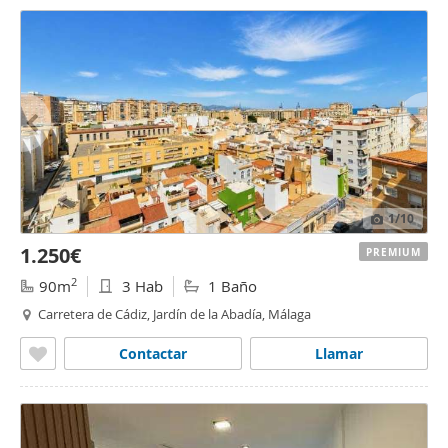
1
/10
1.250€
PREMIUM
2
90m
3 Hab
1 Baño
Carretera de Cádiz, Jardín de la Abadía, Málaga
Contactar
Llamar