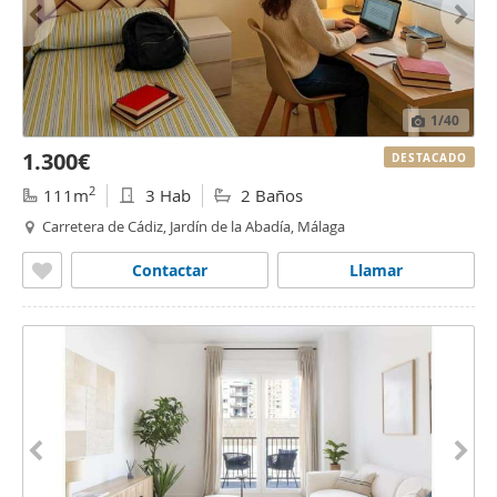
1
/40
1.300€
DESTACADO
2
111m
3 Hab
2 Baños
Carretera de Cádiz, Jardín de la Abadía, Málaga
Contactar
Llamar