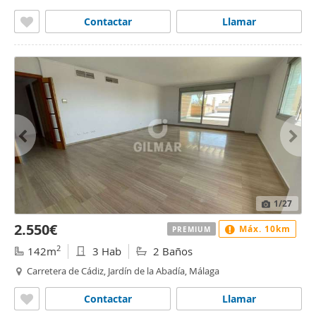
Málaga
Contactar
Llamar
1
/27
2.550€
Máx. 10km
PREMIUM
2
142m
3 Hab
2 Baños
Carretera de Cádiz, Jardín de la Abadía, Málaga
Contactar
Llamar