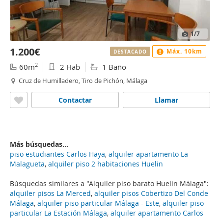
1
/7
1.200€
Máx. 10km
DESTACADO
2
60m
2 Hab
1 Baño
Cruz de Humilladero, Tiro de Pichón, Málaga
Contactar
Llamar
Más búsquedas...
piso estudiantes Carlos Haya
,
alquiler apartamento La
Malagueta
,
alquiler piso 2 habitaciones Huelin
Búsquedas similares a "Alquiler piso barato Huelin Málaga":
alquiler pisos La Merced
,
alquiler pisos Cobertizo Del Conde
Málaga
,
alquiler piso particular Málaga - Este
,
alquiler piso
particular La Estación Málaga
,
alquiler apartamento Carlos