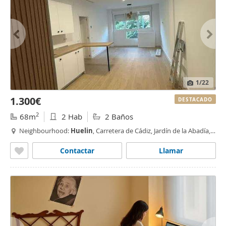
1
/22
1.300€
DESTACADO
2
68m
2 Hab
2 Baños
Neighbourhood:
Huelin
, Carretera de Cádiz, Jardín de la Abadía,
Málaga
Contactar
Llamar