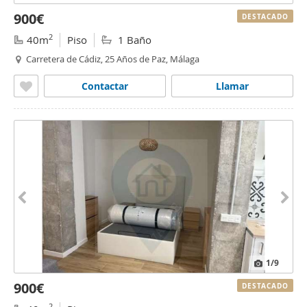
900€
DESTACADO
2
40m
Piso
1 Baño
Carretera de Cádiz, 25 Años de Paz, Málaga
Contactar
Llamar
1
/9
900€
DESTACADO
2