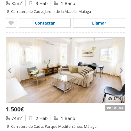
2
85m
3 Hab
1 Baño
Carretera de Cádiz, Jardín de la Abadía, Málaga
Contactar
Llamar
1
/14
1.500€
PREMIUM
2
74m
2 Hab
1 Baño
Carretera de Cádiz, Parque Mediterráneo, Málaga