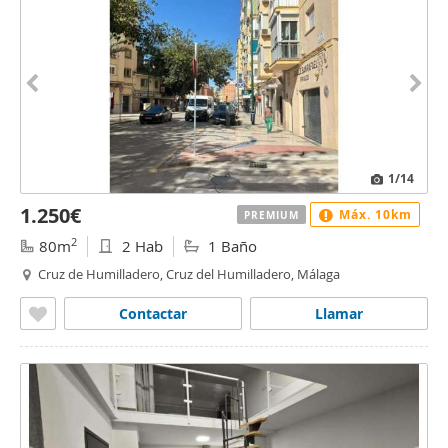
1
/14
1.250€
Máx. 10km
PREMIUM
2
80m
2 Hab
1 Baño
Cruz de Humilladero, Cruz del Humilladero, Málaga
Contactar
Llamar