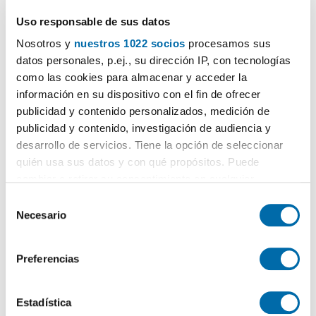
Contactar
Llamar
Uso responsable de sus datos
Nosotros y
nuestros 1022 socios
procesamos sus
datos personales, p.ej., su dirección IP, con tecnologías
como las cookies para almacenar y acceder la
información en su dispositivo con el fin de ofrecer
publicidad y contenido personalizados, medición de
publicidad y contenido, investigación de audiencia y
desarrollo de servicios. Tiene la opción de seleccionar
quién usa sus datos y con qué propósitos. Puede
cambiar o retirar su consentimiento en cualquier
momento desde la Declaración de cookies o clicando en
1
/38
S
el Menú de consentimiento.
Necesario
e
975€
Máx. 10km
PREMIUM
l
2
43m
1 Hab
1 Baño
Si lo permite, también quisiéramos:
e
Preferencias
Carpio 9, Carretera de Cádiz, Jardín de la Abadía, Málaga
Recopilar información sobre su ubicación geográfica
c
que puede tener una precisión de varios metros
c
Contactar
Llamar
Identificar su dispositivo analizándolo activamente
i
Estadística