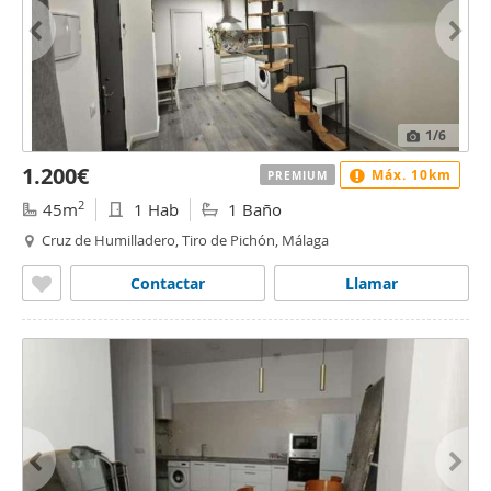
1
/6
1.200€
Máx. 10km
PREMIUM
2
45m
1 Hab
1 Baño
Cruz de Humilladero, Tiro de Pichón, Málaga
Contactar
Llamar