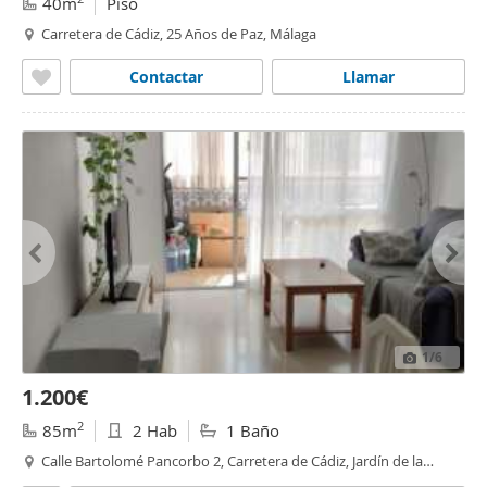
40m
Piso
Carretera de Cádiz, 25 Años de Paz, Málaga
Contactar
Llamar
1
/6
1.200€
2
85m
2 Hab
1 Baño
Calle Bartolomé Pancorbo 2, Carretera de Cádiz, Jardín de la
Abadía, Málaga