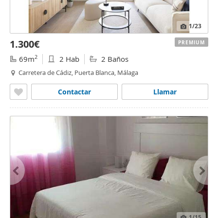
1
/23
1.300€
PREMIUM
2
69m
2 Hab
2 Baños
Carretera de Cádiz, Puerta Blanca, Málaga
Contactar
Llamar
1
/15