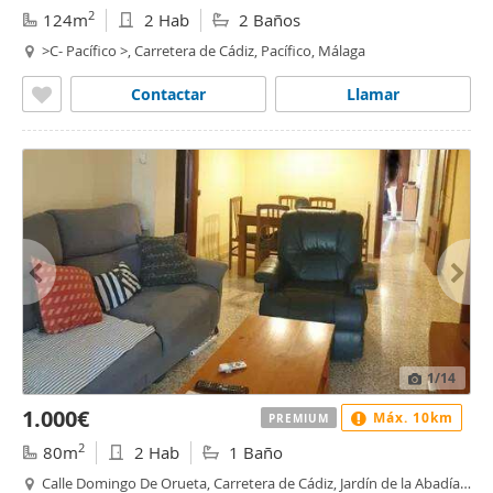
2
124m
2 Hab
2 Baños
>C- Pacífico >, Carretera de Cádiz, Pacífico, Málaga
Contactar
Llamar
1
/14
1.000€
Máx. 10km
PREMIUM
2
80m
2 Hab
1 Baño
Calle Domingo De Orueta, Carretera de Cádiz, Jardín de la Abadía,