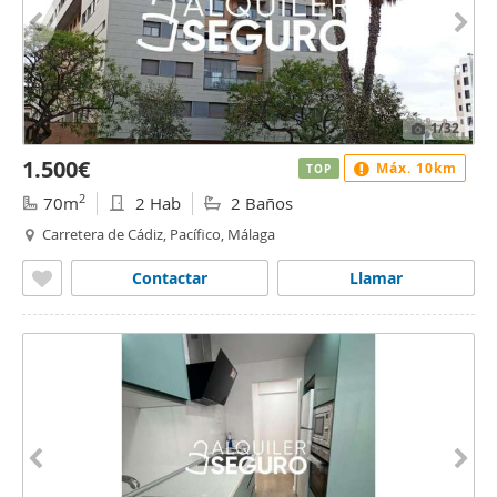
1
/32
1.500€
Máx. 10km
TOP
2
70m
2 Hab
2 Baños
Carretera de Cádiz, Pacífico, Málaga
Contactar
Llamar