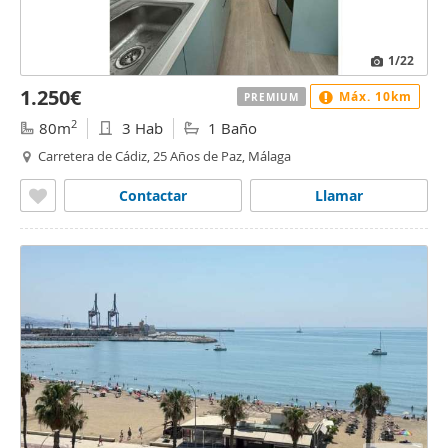
1
/22
1.250€
Máx. 10km
PREMIUM
2
80m
3 Hab
1 Baño
Carretera de Cádiz, 25 Años de Paz, Málaga
Contactar
Llamar