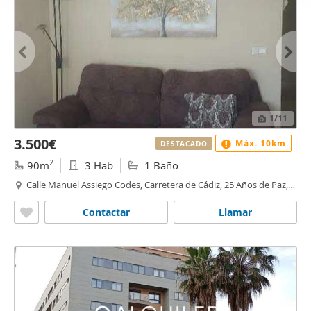
1
/11
3.500€
Máx. 10km
DESTACADO
2
90m
3 Hab
1 Baño
Calle Manuel Assiego Codes, Carretera de Cádiz, 25 Años de Paz,
Málaga
Contactar
Llamar