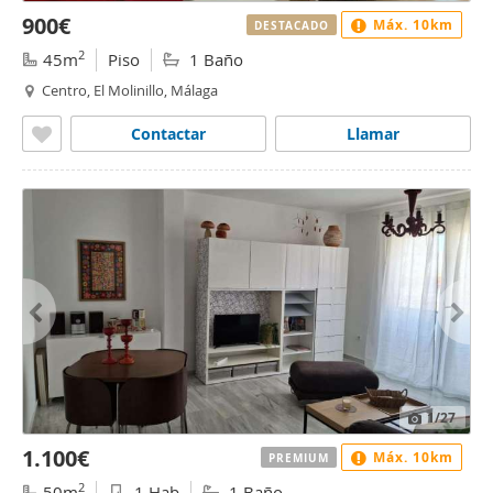
900€
Máx. 10km
DESTACADO
2
45m
Piso
1 Baño
Centro, El Molinillo, Málaga
Contactar
Llamar
1
/27
1.100€
Máx. 10km
PREMIUM
2
50m
1 Hab
1 Baño