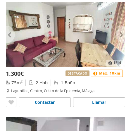
1
/14
1.300€
Máx. 10km
DESTACADO
2
75m
2 Hab
1 Baño
Lagunillas, Centro, Cristo de la Epidemia, Málaga
Contactar
Llamar