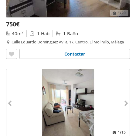
1
/20
750€
2
40m
1 Hab
1 Baño
Calle Eduardo Domínguez Ávila, 17, Centro, El Molinillo, Málaga
Contactar
1
/15