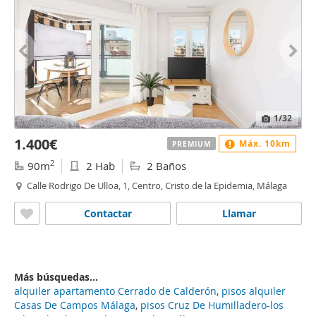
1
/32
1.400€
Máx. 10km
PREMIUM
2
90m
2 Hab
2 Baños
Calle Rodrigo De Ulloa, 1, Centro, Cristo de la Epidemia, Málaga
Contactar
Llamar
Más búsquedas...
alquiler apartamento Cerrado de Calderón
,
pisos alquiler
Casas De Campos Málaga
,
pisos Cruz De Humilladero-los