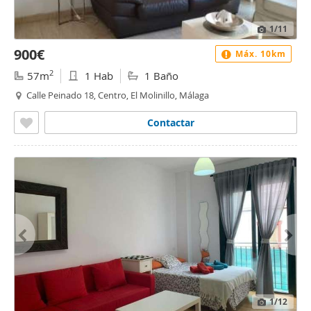
1
/11
900€
Máx. 10km
2
57m
1 Hab
1 Baño
Calle Peinado 18, Centro, El Molinillo, Málaga
Contactar
1
/12