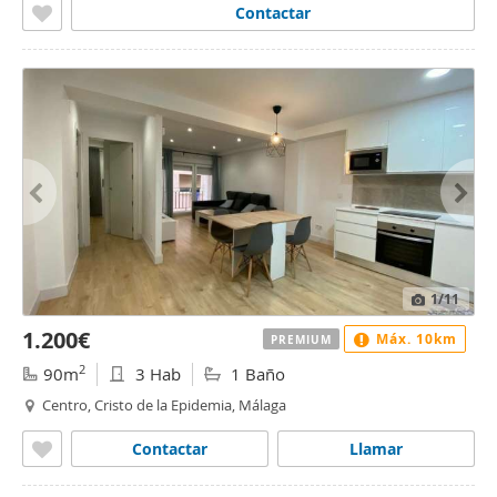
Contactar
1
/11
1.200€
Máx. 10km
PREMIUM
2
90m
3 Hab
1 Baño
Centro, Cristo de la Epidemia, Málaga
Contactar
Llamar