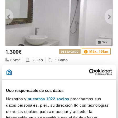
1
/5
1.300€
Máx. 10km
DESTACADO
2
85m
2 Hab
1 Baño
Calle Fernando El Católico, Centro, Cristo de la Epidemia, Málaga
Contactar
Llamar
Uso responsable de sus datos
Nosotros y
nuestros 1022 socios
procesamos sus
datos personales, p.ej., su dirección IP, con tecnologías
como las cookies para almacenar y acceder la
información en su dispositivo con el fin de ofrecer