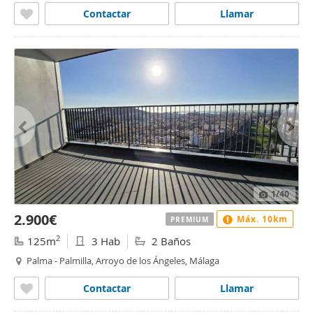
Contactar
Llamar
1
/40
2.900€
Máx. 10km
PREMIUM
2
125m
3 Hab
2 Baños
Palma - Palmilla, Arroyo de los Ángeles, Málaga
Contactar
Llamar