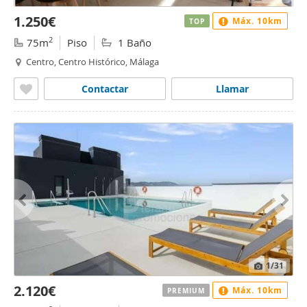
1.250€
Máx. 10km
TOP
2
75m
Piso
1 Baño
Centro, Centro Histórico, Málaga
Contactar
Llamar
1
/31
2.120€
Máx. 10km
PREMIUM