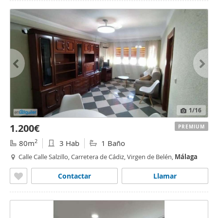
1
/16
1.200€
PREMIUM
2
80m
3 Hab
1 Baño
Calle Calle Salzillo, Carretera de Cádiz, Virgen de Belén,
Málaga
Contactar
Llamar