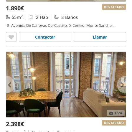
1.890€
DESTACADO
2
65m
2 Hab
2 Baños
Avenida De Cánovas Del Castillo, 5, Centro, Monte Sancha,
Málaga
Contactar
Llamar
1
/24
2.398€
DESTACADO
2