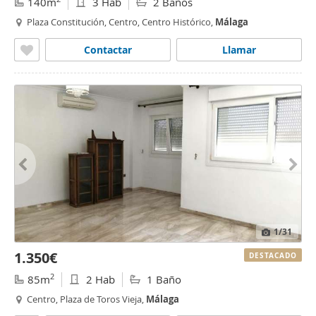
140m
3 Hab
2 Baños
Plaza Constitución, Centro, Centro Histórico,
Málaga
Contactar
Llamar
1
/31
1.350€
DESTACADO
2
85m
2 Hab
1 Baño
Centro, Plaza de Toros Vieja,
Málaga