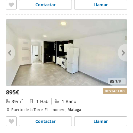
Contactar
Llamar
1
/8
895€
DESTACADO
2
39m
1 Hab
1 Baño
Puerto de la Torre, El Limonero,
Málaga
Contactar
Llamar