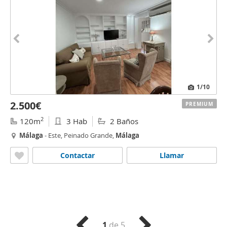
1
/10
2.500€
PREMIUM
2
120m
3 Hab
2 Baños
Málaga
- Este, Peinado Grande,
Málaga
Contactar
Llamar
1
de 5