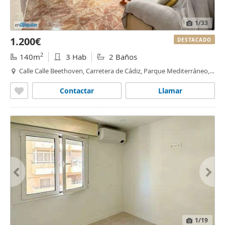
1
/33
1.200€
DESTACADO
2
140m
3 Hab
2 Baños
Calle Calle Beethoven, Carretera de Cádiz, Parque Mediterráneo,
Málaga
Contactar
Llamar
1
/19