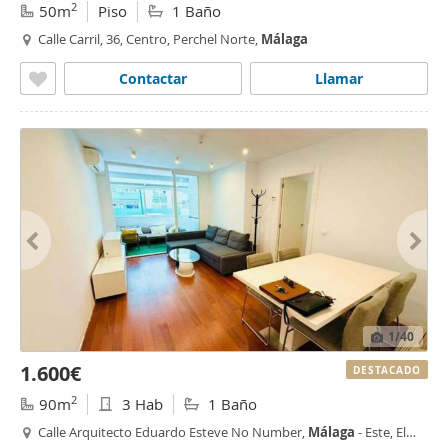
2
50m
Piso
1 Baño
Calle Carril, 36, Centro, Perchel Norte,
Málaga
Contactar
Llamar
1
/40
1.600€
DESTACADO
2
90m
3 Hab
1 Baño
Calle Arquitecto Eduardo Esteve No Number,
Málaga
- Este, El