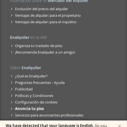
Información sobre el
Mercado del Alquiler
Evolución del precio del alquiler
Ventajas de alquilar: para el propietario
Ventajas de alquilar: para el inquilino
Enalquiler
en la red
Organiza tu traslado de piso
¡Recomienda Enalquiler a un amigo!
Sobre
Enalquiler
¿Qué es Enalquiler?
Preguntas frecuentes - Ayuda
Publicidad
Políticas y Condiciones
Configuración de cookies
Anuncia tu piso
Servicios para anunciantes profesionales
Anuncio de fusión
×
We have detected that your language is English
. Do you