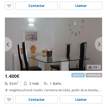
Palo,
Málaga
Contactar
Llamar
1
/6
1.400€
NUEVO
PREMIUM
2
92m
3 Hab
1 Baño
Neighbourhood: Huelin, Carretera de Cádiz, Jardín de la Abadía,
Málaga
Contactar
Llamar