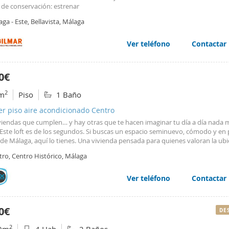
 de conservación: estrenar
ga - Este, Bellavista, Málaga
Ver teléfono
Contactar
0€
2
m
Piso
1 Baño
er piso aire acondicionado Centro
viendas que cumplen… y hay otras que te hacen imaginar tu día a día nada 
 Este loft es de los segundos. Si buscas un espacio seminuevo, cómodo y en
de Málaga, aquí lo tienes. Una vivienda pensada para quienes valoran la ubic
actual y la tranquilidad de entrar en un hogar que está listo para disfrutar d
tro, Centro Histórico, Málaga
día. Nada más entrar, el salón con cocina integrada transmite amplitud y or
bución es práctica y acogedora, con una cocina completamente equipada, m
al, ideal tanto para el día a día como para esas cenas improvisadas sin
Ver teléfono
Contactar
aciones. Todo encaja, todo fluye. La zona de descanso es íntima y conforta
s actuales y una atmósfera cálida que invita a desconectar. El baño, con pl
amplio y diseño contemporáneo, mantiene la línea elegante y cuidada de to
0€
DE
a. Y sí, tiene balcón. Ese pequeño gran detalle que marca la diferencia en el c
, ventilación y la posibilidad de asomarte a la ciudad y sentir que lo tienes t
2