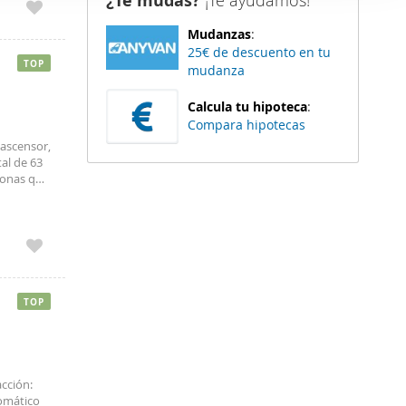
¿Te mudas?
¡Te ayudamos!
er funciones
Mudanzas
:
 haga del
25€ de descuento en tu
den
TOP
mudanza
r del uso
Calcula tu hipoteca
:
Compara hipotecas
 ascensor,
al de 63
sonas que
le,
asa.
piso,
ue
 destacan
ios
exterior
TOP
 mascotas,
a un
 alejarse
cción:
tomático