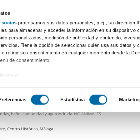
datos
 socios
procesamos sus datos personales, p.ej., su dirección I
Precio
Superficie
Habitaciones
Más filtros - 1
es para almacenar y acceder la información en su dispositivo co
nido personalizados, medición de publicidad y contenido, investi
ital
servicios. Tiene la opción de seleccionar quién usa sus datos y 
 o retirar su consentimiento en cualquier momento desde la Dec
Ordenación Enalqu
Menú de consentimiento.
siéramos:
€
 sobre su ubicación geográfica que puede tener una precisión de
2
m
1 Hab
1 Baño
tivo analizándolo activamente para buscar características específ
Preferencias
Estadística
Marketin
er piso aire acondicionado Centro
a amueblada, 1 dormitorio, salón con tv, aire climatizado, cocina americana
ndas, baño, comunidad y agua incluida. NO ANIMALES.
sobre cómo se procesan sus datos personales y establezca su
 de datos
. Puede cambiar o retirar su consentimiento en cualq
tro, Centro Histórico, Málaga
es.