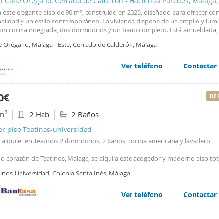
n Calle Orégano, Cerrado de Calderón - Hacienda Paredes, Málaga,
 este elegante piso de 90 m², construido en 2025, diseñado para ofrecer con
nalidad y un estilo contemporáneo. La vivienda dispone de un amplio y lum
con cocina integrada, dos dormitorios y un baño completo. Está amueblada,
undo dormitorio, que puede entregarse amueblado si el inquilino lo desea.
le Orégano, Málaga - Este, Cerrado de Calderón, Málaga
ación sur. Además, cuenta con aire acondicionado, acabados de alta calidad 
 moderno que convierte esta vivienda en una opción ideal para quienes bu
ar hogar. Se aceptan mascotas. Una oportunidad perfecta para disfrutar de 
Ver teléfono
Contactar
a nueva, elegante y lista para entrar a vivir en Málaga.
0€
DE
2
m
2 Hab
2 Baños
er piso Teatinos-universidad
 alquiler en Teatinos 2 dormitorios, 2 baños, cocina americana y lavadero
no corazón de Teatinos, Málaga, se alquila este acogedor y moderno piso to
ado y equipado, ideal para quienes buscan comodidad, funcionalidad y un e
tinos-Universidad, Colonia Santa Inés, Málaga
ráctico en una de las zonas más demandadas de la ciudad.
enda se distribuye en una sola planta y ofrece:
Ver teléfono
Contactar
itorios
s completos