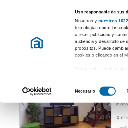
Uso responsable de sus 
Especialistas en pisos en alquiler
Nosotros y
nuestros 1022
Málaga
Elegir distrito
tecnologías como las cooki
ofrecer publicidad y conte
Inicio
Alquiler pisos Málaga provincia
Alquiler Pisos Málaga cap
audiencia y desarrollo de 
propósitos. Puede cambiar
Alquiler Pisos Málaga capital
(271 viviendas)
cookies o clicando en el 
Si lo permite, también qui
800
Recopilar información
45
metros
S
Identificar su disposi
Necesario
Alquil
e
digitales)
Viviend
l
microo
Obtenga más información 
e
preferencias en la
sección
c
Cen
en la Declaración de cooki
c