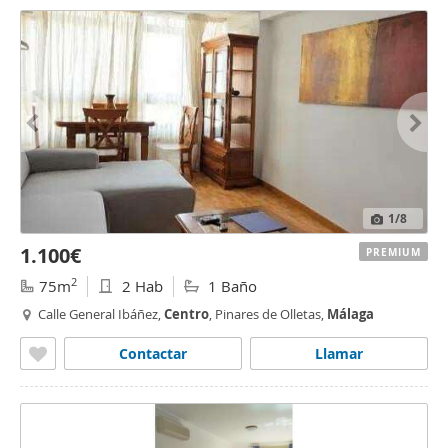
1
/8
1.100€
PREMIUM
2
75m
2 Hab
1 Baño
Calle General Ibáñez,
Centro
, Pinares de Olletas,
Málaga
Contactar
Llamar