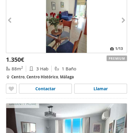
1
/13
1.350€
PREMIUM
2
88m
3 Hab
1 Baño
Centro
,
Centro
Histórico
,
Málaga
Contactar
Llamar