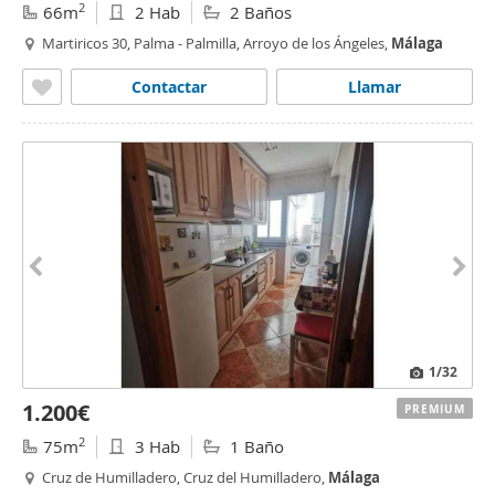
2
66m
2 Hab
2 Baños
Martiricos 30, Palma - Palmilla, Arroyo de los Ángeles,
Málaga
Contactar
Llamar
1
/32
1.200€
PREMIUM
2
75m
3 Hab
1 Baño
Cruz de Humilladero, Cruz del Humilladero,
Málaga