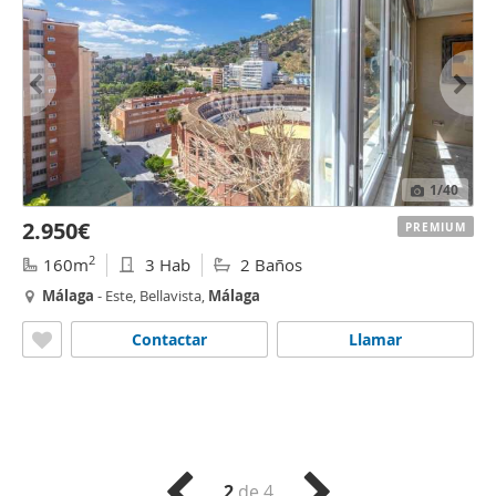
1
/40
2.950€
PREMIUM
2
160m
3 Hab
2 Baños
Málaga
- Este, Bellavista,
Málaga
Contactar
Llamar
2
de 4