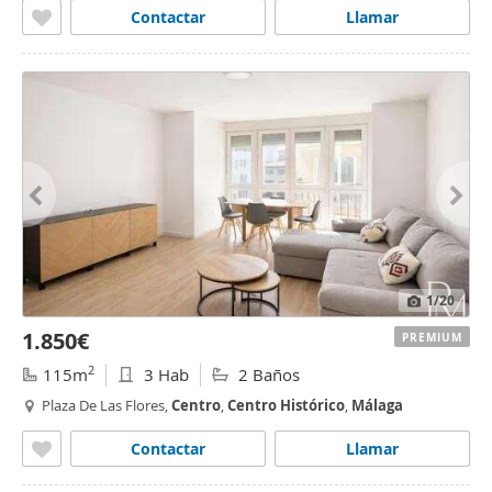
Contactar
Llamar
1
/20
1.850€
PREMIUM
2
115m
3 Hab
2 Baños
Plaza De Las Flores,
Centro
,
Centro
Histórico
,
Málaga
Contactar
Llamar