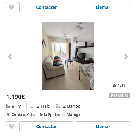
Contactar
Llamar
1
/15
1.190€
PREMIUM
2
81m
2 Hab
2 Baños
Centro
, Cristo de la Epidemia,
Málaga
Contactar
Llamar