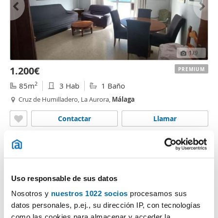
1
/9
1.200€
PREMIUM
2
85m
3 Hab
1 Baño
Cruz de Humilladero, La Aurora,
Málaga
Contactar
Llamar
Uso responsable de sus datos
Nosotros y
nuestros 1022 socios
procesamos sus
datos personales, p.ej., su dirección IP, con tecnologías
como las cookies para almacenar y acceder la