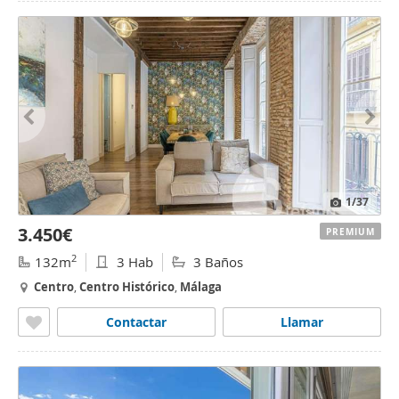
1
/37
3.450€
PREMIUM
2
132m
3 Hab
3 Baños
Centro
,
Centro
Histórico
,
Málaga
Contactar
Llamar