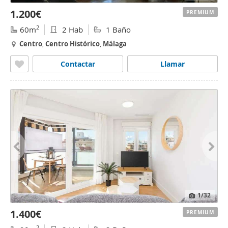
1.200€
PREMIUM
2
60m
2 Hab
1 Baño
Centro
,
Centro
Histórico
,
Málaga
Contactar
Llamar
1
/32
1.400€
PREMIUM
2