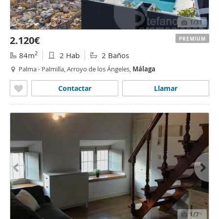
1
/31
2.120€
PREMIUM
2
84m
2 Hab
2 Baños
Palma - Palmilla, Arroyo de los Ángeles,
Málaga
Contactar
Llamar
1
/7