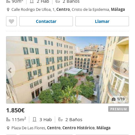
90m
2 Hab
2 Baños
Calle Rodrigo De Ulloa, 1,
Centro
, Cristo de la Epidemia,
Málaga
Contactar
Llamar
1
/19
1.850€
PREMIUM
2
115m
3 Hab
2 Baños
Plaza De Las Flores,
Centro
,
Centro
Histórico
,
Málaga