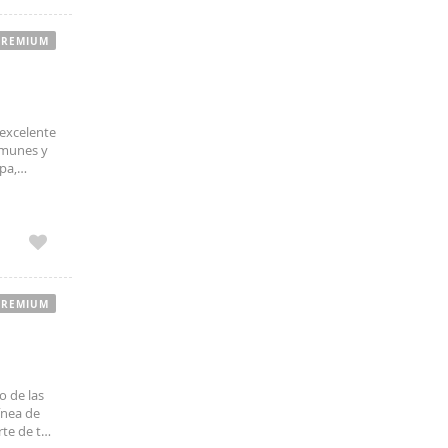
PREMIUM
excelente
omunes y
pa,
or e
PREMIUM
o de las
ínea de
rte de tu