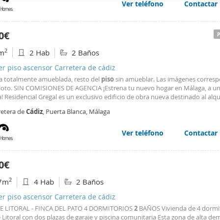
Ver teléfono
Contactar
web se usan para personalizar el contenido y los anuncios, ofrec
ar el tráfico. Además, compartimos información sobre el uso que
tners de redes sociales, publicidad y análisis web, quienes pue
0€
ación que les haya proporcionado o que hayan recopilado a parti
2
m
2 Hab
2 Baños
vicios.
er piso ascensor Carretera de cádiz
a totalmente amueblada, resto del
piso
sin amueblar. Las imágenes corresp
loto. SIN COMISIONES DE AGENCIA ¡Estrena tu nuevo hogar en Málaga, a u
a! Residencial Gregal es un exclusivo edificio de obra nueva destinado al alqui
 con 76 viviendas diseñadas para ofrecerte un espacio amplio y acogedor, s
retera de
Cádiz
, Puerta Blanca, Málaga
Avenida de Los Guindos
Ver teléfono
Contactar
0€
2
7m
4 Hab
2 Baños
er piso ascensor Carretera de cádiz
 LITORAL - FINCA DEL PATO 4 DORMITORIOS
2
BAÑOS Vivienda de 4 dormi
Litoral con dos plazas de garaje y piscina comunitaria Esta zona de alta d