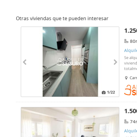
Otras viviendas que te pueden interesar
1.25
80
Alquil
Se alqu
vivien
totalm
entreg
Car
nuevos
1
/22
1.50
74
Alquil