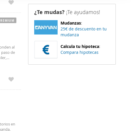
er funciones
¿Te mudas?
¡Te ayudamos!
 haga del
den
PREMIUM
Mudanzas
:
r del uso
25€ de descuento en tu
mudanza
Calcula tu hipoteca
:
onden al
Compara hipotecas
n paso de
ler,
ituándose
torios en
emanda,