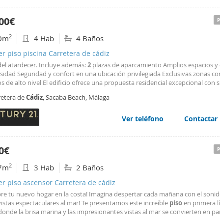
00€
2
0m
4 Hab
4 Baños
er piso piscina Carretera de cádiz
el atardecer. Incluye además:
2
plazas de aparcamiento Amplios espacios y 
sidad Seguridad y confort en una ubicación privilegiada Exclusivas zonas c
os de alto nivel El edificio ofrece una propuesta residencial excepcional con s
o totalmente equipado, solárium, piscina interior climatizada, piscina exteri
retera de
Cádiz
, Sacaba Beach, Málaga
ionante infinity pool, además de completas zonas
Ver teléfono
Contactar
0€
2
7m
3 Hab
2 Baños
er piso ascensor Carretera de cádiz
re tu nuevo hogar en la costa! Imagina despertar cada mañana con el sonid
vistas espectaculares al mar! Te presentamos este increíble
piso
en primera l
donde la brisa marina y las impresionantes vistas al mar se convierten en pa