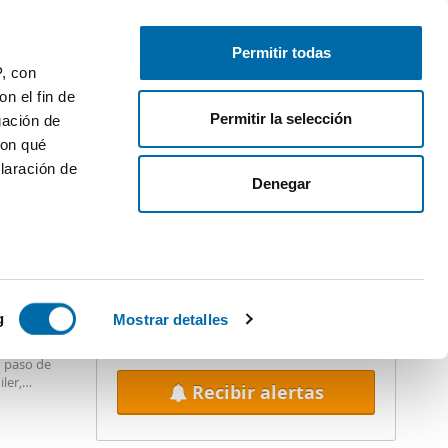
Publica gratis
Inicia sesión
Permitir todas
P, con
tros - 2
n el fin de
Permitir la selección
gación de
con qué
laración de
iler
Denegar
¡Crea tu alerta!
No dejes que te adelanten. Recibe en
tu correo
todas las novedades
de
PREMIUM
esta búsqueda.
 varios
Aplicar filtros: 2hab.
icas (huellas
g
Mostrar detalles
onden al
n paso de
s
ler,
Recibir alertas
uier momento
ituándose