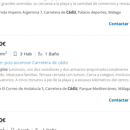
 grandes avenidas, su cercanía a la playa y la cantidad de comercios y resta
dean a las modernas urbanizaciones que componen el barrio. Destacan sus
nida Imperio Argentina 7, Carretera de
Cádiz
, Palacio deportes, Málaga
caciones vía metro y autobús con el centro
Contactar
0€
2
0m
3 Hab
1 Baño
er piso ascensor Carretera de cádiz
o
piso
luminoso, con dos vestidores y dos armarios empotrados.totalmente
o. Ideal para familias. Terraza cerrada con lumon. Cerca a colegios, instituto
atorios. A cinco minutos a pie de la playa y a escasos kilómetros del centro
e El Correo de Andalucía 5, Carretera de
Cádiz
, Parque Mediterráneo, Málag
Contactar
0€
2