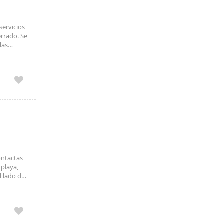
servicios
errado. Se
las
ontactas
 playa,
l lado de
los
pisos
 y