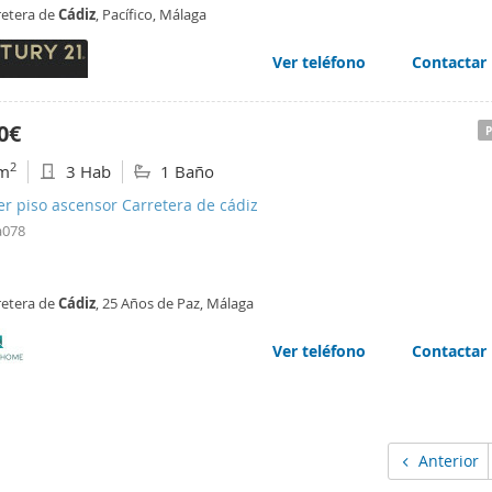
ía. Con una orientación Sur Este, disfrutarás de luz natural durante todo el dí
retera de
Cádiz
, Pacífico, Málaga
o un ambiente cálido y acogedor
Ver teléfono
Contactar
0€
2
m
3 Hab
1 Baño
er piso ascensor Carretera de cádiz
a078
retera de
Cádiz
, 25 Años de Paz, Málaga
Ver teléfono
Contactar
Anterior