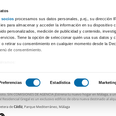
datos
 socios
procesamos sus datos personales, p.ej., su dirección I
Precio
Superficie
2 o más habitaciones
Más fil
es para almacenar y acceder la información en su dispositivo co
nido personalizados, medición de publicidad y contenido, investi
Alquiler piso 2 habitaciones Carretera de Cádiz Málaga
servicios. Tiene la opción de seleccionar quién usa sus datos y 
 o retirar su consentimiento en cualquier momento desde la Dec
Ordenación Enalqu
9 viviendas)
Menú de consentimiento.
siéramos:
5€
 sobre su ubicación geográfica que puede tener una precisión de
2
m
2 Hab
2 Baños
tivo analizándolo activamente para buscar características específ
Preferencias
Estadística
Marketin
er piso obra nueva Carretera de cádiz
a totalmente amueblada, resto del
piso
sin amueblar. Las imágenes corresp
loto. SIN COMISIONES DE AGENCIA ¡Estrena tu nuevo hogar en Málaga, a u
sobre cómo se procesan sus datos personales y establezca su
a! Residencial Gregal es un exclusivo edificio de obra nueva destinado al alqui
 de datos
. Puede cambiar o retirar su consentimiento en cualq
 con 76 viviendas diseñadas para ofrecerte un espacio amplio y acogedor, s
retera de
Cádiz
, Parque Mediterráneo, Málaga
es.
Avenida de Los Guindos