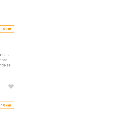
 10km
cia. La
ente
nda se
omésticos
 10km