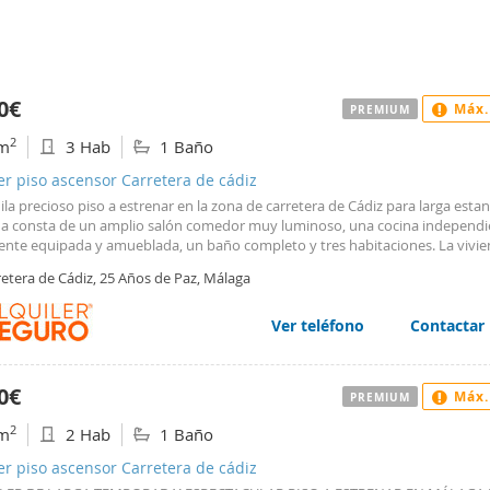
0€
Máx.
PREMIUM
2
m
3 Hab
1 Baño
er piso ascensor Carretera de cádiz
ila precioso piso a estrenar en la zona de carretera de Cádiz para larga estan
da consta de un amplio salón comedor muy luminoso, una cocina independi
ente equipada y amueblada, un baño completo y tres habitaciones. La vivie
a totalmente reformada por completo, cocina recién instalada con electrod
retera de Cádiz, 25 Años de Paz, Málaga
 y se aceptan mascotas.
Ver teléfono
Contactar
0€
Máx.
PREMIUM
2
m
2 Hab
1 Baño
er piso ascensor Carretera de cádiz