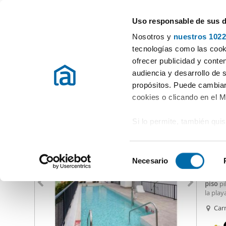
Uso responsable de sus 
Especialistas en pisos en alquiler
Nosotros y
nuestros 1022
Málaga
Elegir distrito
tecnologías como las cooki
ofrecer publicidad y conte
Inicio
Alquiler pisos Málaga provincia
Alquiler pisos Málaga
audiencia y desarrollo de 
propósitos. Puede cambiar
Alquiler piso 2 habitaciones Carretera de Cádiz Málaga
(3
cookies o clicando en el 
Si lo permite, también qui
1.22
Recopilar información
66
metros
S
Identificar su disposi
Necesario
Alquil
e
digitales)
*Cocin
l
piso
pi
Obtenga más información 
e
la play
preferencias en la
sección
cuenta
c
Car
en la Declaración de cooki
en la 
c