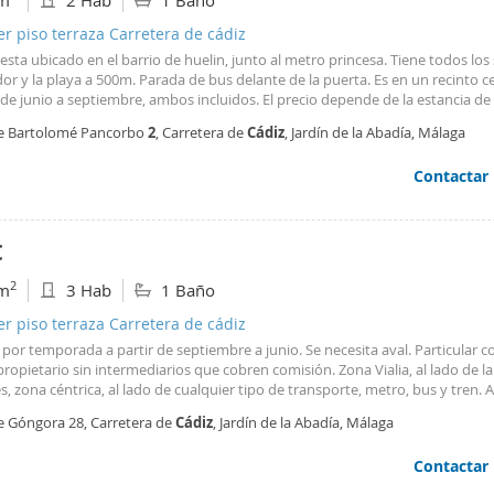
m
2 Hab
1 Baño
er piso terraza Carretera de cádiz
esta ubicado en el barrio de huelin, junto al metro princesa. Tiene todos los 
or y la playa a 500m. Parada de bus delante de la puerta. Es en un recinto c
 de junio a septiembre, ambos incluidos. El precio depende de la estancia de 
as. Mayor información contactar.
le Bartolomé Pancorbo
2
, Carretera de
Cádiz
, Jardín de la Abadía, Málaga
Contactar
€
2
m
3 Hab
1 Baño
er piso terraza Carretera de cádiz
 por temporada a partir de septiembre a junio. Se necesita aval. Particular c
propietario sin intermediarios que cobren comisión. Zona Vialia, al lado de la
, zona céntrica, al lado de cualquier tipo de transporte, metro, bus y tren. A
 comercial y bares, restaurantes, Pap-disco. Muy bien ubicado todos. Todos 
le Góngora 28, Carretera de
Cádiz
, Jardín de la Abadía, Málaga
do equipado muebles electrodoméstico cocina, etc. Muy buen estado todos
os.
Contactar