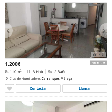
1
/17
1.200€
PREMIUM
2
110m
3 Hab
2 Baños
Cruz de Humilladero,
Carranque
,
Málaga
Contactar
Llamar