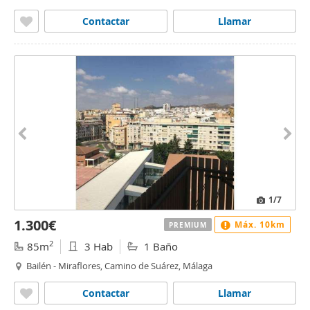
Contactar
Llamar
1
/7
1.300€
Máx. 10km
PREMIUM
2
85m
3 Hab
1 Baño
Bailén - Miraflores, Camino de Suárez, Málaga
Contactar
Llamar