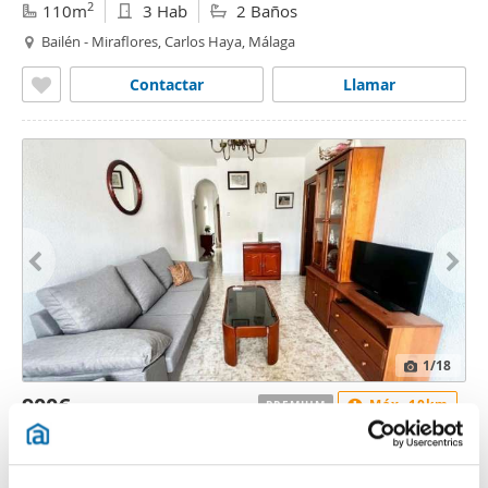
2
110m
3 Hab
2 Baños
Bailén - Miraflores, Carlos Haya, Málaga
Contactar
Llamar
1
/18
900€
Máx. 10km
PREMIUM
2
85m
3 Hab
1 Baño
Bailén - Miraflores, Camino de Suárez, Málaga