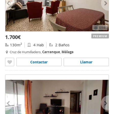
1
/19
1.700€
PREMIUM
2
130m
4 Hab
2 Baños
Cruz de Humilladero,
Carranque
,
Málaga
Contactar
Llamar