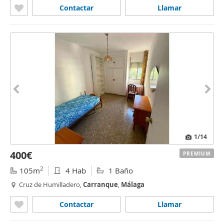
Contactar
Llamar
1
/14
400€
PREMIUM
2
105m
4 Hab
1 Baño
Cruz de Humilladero,
Carranque
,
Málaga
Contactar
Llamar