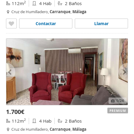
2
112m
4 Hab
2 Baños
Cruz de Humilladero,
Carranque
,
Málaga
Contactar
Llamar
1
/24
1.700€
PREMIUM
2
112m
4 Hab
2 Baños
Cruz de Humilladero,
Carranque
,
Málaga