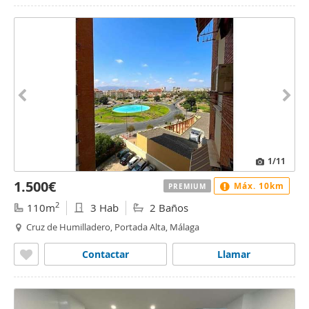
1
/11
1.500€
Máx. 10km
PREMIUM
2
110m
3 Hab
2 Baños
Cruz de Humilladero, Portada Alta, Málaga
Contactar
Llamar