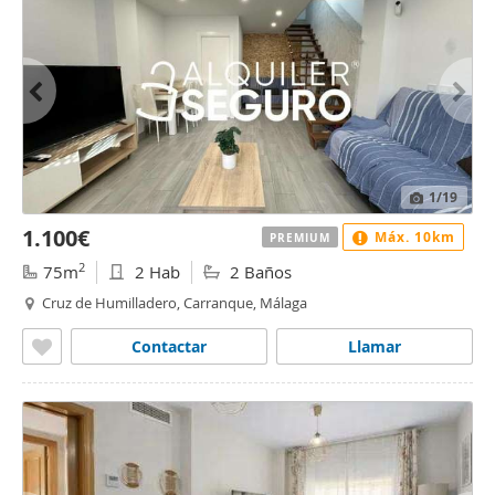
1
/19
1.100€
Máx. 10km
PREMIUM
2
75m
2 Hab
2 Baños
Cruz de Humilladero, Carranque, Málaga
Contactar
Llamar