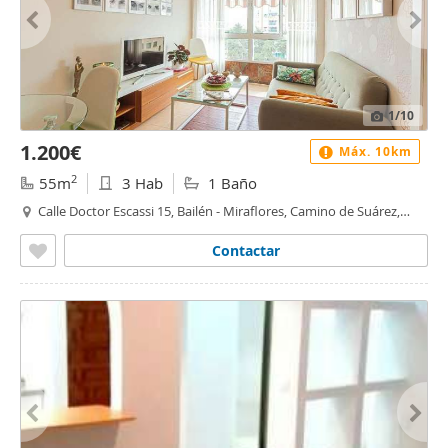
1
/10
1.200€
Máx. 10km
2
55m
3 Hab
1 Baño
Calle Doctor Escassi 15, Bailén - Miraflores, Camino de Suárez,
Málaga
Contactar