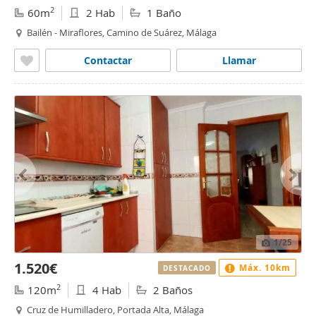
2
60m
2 Hab
1 Baño
Bailén - Miraflores, Camino de Suárez, Málaga
Contactar
Llamar
1
/25
1.520€
Máx. 10km
DESTACADO
2
120m
4 Hab
2 Baños
Cruz de Humilladero, Portada Alta, Málaga