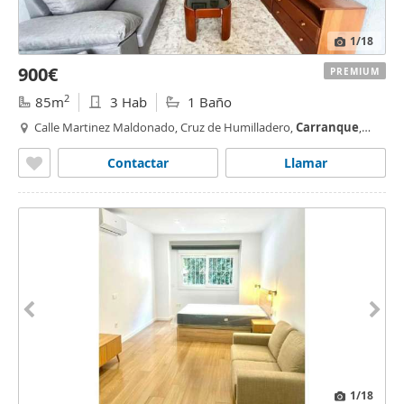
1
/18
900€
PREMIUM
2
85m
3 Hab
1 Baño
Calle Martinez Maldonado, Cruz de Humilladero,
Carranque
,
Málaga
Contactar
Llamar
1
/18