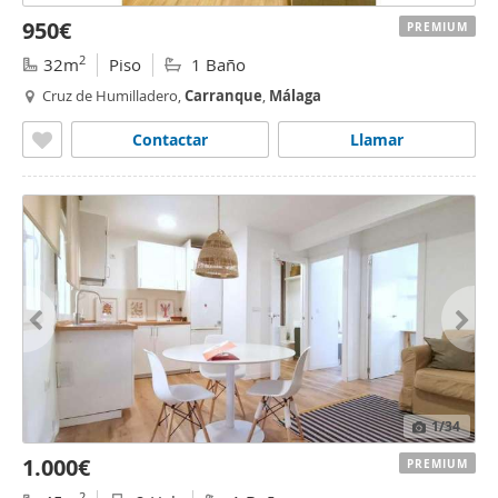
950€
PREMIUM
2
32m
Piso
1 Baño
Cruz de Humilladero,
Carranque
,
Málaga
Contactar
Llamar
1
/34
1.000€
PREMIUM
2