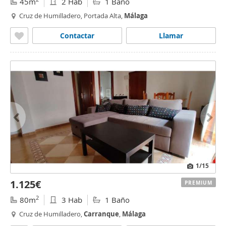
45m
2 Hab
1 Baño
Cruz de Humilladero, Portada Alta,
Málaga
Contactar
Llamar
1
/15
1.125€
PREMIUM
2
80m
3 Hab
1 Baño
Cruz de Humilladero,
Carranque
,
Málaga