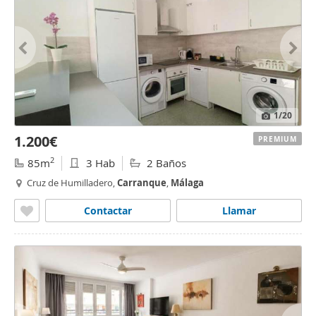
1
/20
1.200€
PREMIUM
2
85m
3 Hab
2 Baños
Cruz de Humilladero,
Carranque
,
Málaga
Contactar
Llamar