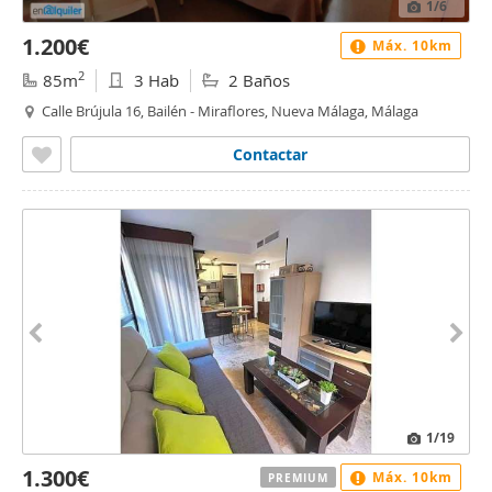
1
/6
1.200€
Máx. 10km
2
85m
3 Hab
2 Baños
Calle Brújula 16, Bailén - Miraflores, Nueva Málaga, Málaga
Contactar
1
/19
1.300€
Máx. 10km
PREMIUM