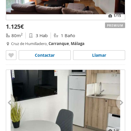
1
/15
1.125€
PREMIUM
2
80m
3 Hab
1 Baño
Cruz de Humilladero,
Carranque
,
Málaga
Contactar
Llamar
1
/6