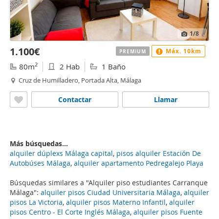
1
/8
1.100€
Máx. 10km
PREMIUM
2
80m
2 Hab
1 Baño
Cruz de Humilladero, Portada Alta, Málaga
Contactar
Llamar
Más búsquedas...
alquiler dúplexs Málaga capital
,
pisos alquiler Estación De
Autobúses Málaga
,
alquiler apartamento Pedregalejo Playa
Búsquedas similares a "Alquiler piso estudiantes Carranque
Málaga":
alquiler pisos Ciudad Universitaria Málaga
,
alquiler
pisos La Victoria
,
alquiler pisos Materno Infantil
,
alquiler
pisos Centro - El Corte Inglés Málaga
,
alquiler pisos Fuente