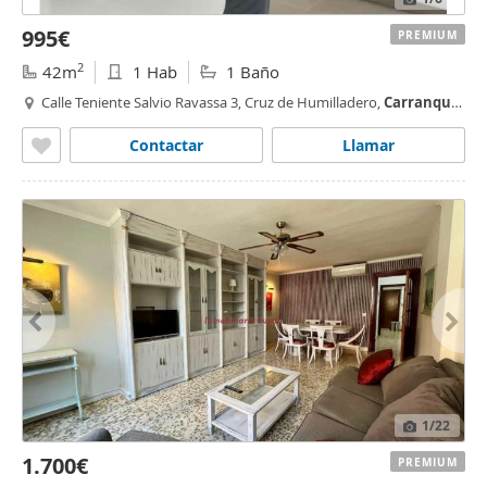
995€
PREMIUM
2
42m
1 Hab
1 Baño
Calle Teniente Salvio Ravassa 3, Cruz de Humilladero,
Carranque
,
Málaga
Contactar
Llamar
1
/22
1.700€
PREMIUM