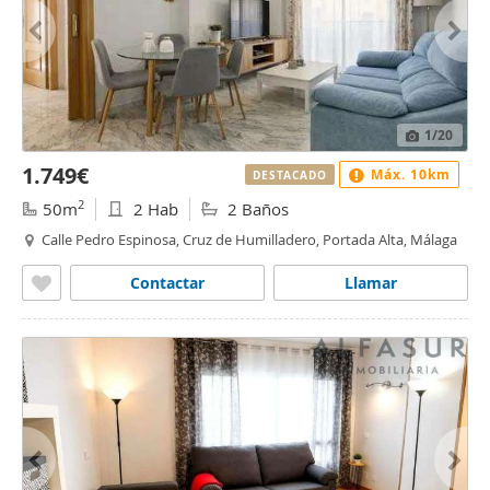
1
/20
1.749€
Máx. 10km
DESTACADO
2
50m
2 Hab
2 Baños
Calle Pedro Espinosa, Cruz de Humilladero, Portada Alta, Málaga
Contactar
Llamar