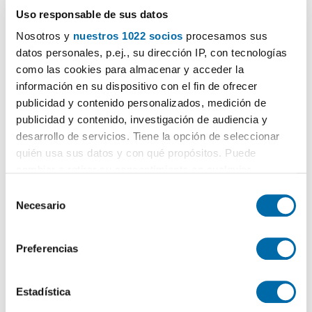
Uso responsable de sus datos
Contactar
Llamar
Nosotros y
nuestros 1022 socios
procesamos sus
datos personales, p.ej., su dirección IP, con tecnologías
como las cookies para almacenar y acceder la
información en su dispositivo con el fin de ofrecer
publicidad y contenido personalizados, medición de
publicidad y contenido, investigación de audiencia y
desarrollo de servicios. Tiene la opción de seleccionar
quién usa sus datos y con qué propósitos. Puede
cambiar o retirar su consentimiento en cualquier
momento desde la Declaración de cookies o clicando en
S
1
/6
el Menú de consentimiento.
Necesario
e
850€
Máx. 10km
NUEVO
PREMIUM
l
Si lo permite, también quisiéramos:
2
e
60m
2 Hab
1 Baño
Preferencias
Recopilar información sobre su ubicación geográfica
c
Cruz de Humilladero, Carranque, Málaga
que puede tener una precisión de varios metros
c
Contactar
Llamar
Identificar su dispositivo analizándolo activamente
i
Estadística
para buscar características específicas (huellas
ó