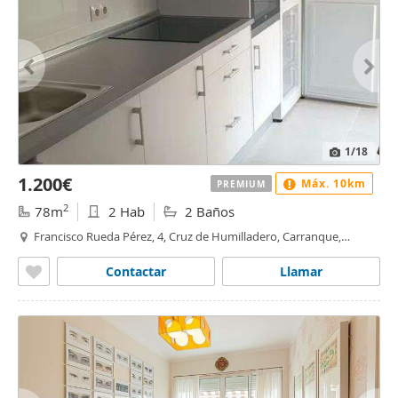
1
/18
1.200€
Máx. 10km
PREMIUM
2
78m
2 Hab
2 Baños
Francisco Rueda Pérez, 4, Cruz de Humilladero, Carranque,
Málaga
Contactar
Llamar