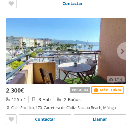
Contactar
1
/14
2.300€
Máx. 10km
PREMIUM
2
125m
3 Hab
2 Baños
Calle Pacífico, 170, Carretera de Cádiz, Sacaba Beach, Málaga
Contactar
Llamar