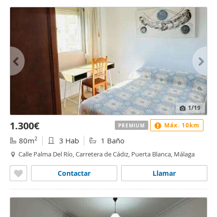
1
/19
1.300€
Máx. 10km
PREMIUM
2
80m
3 Hab
1 Baño
Calle Palma Del Río, Carretera de Cádiz, Puerta Blanca, Málaga
Contactar
Llamar