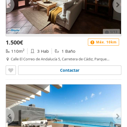
1
/13
1.500€
Máx. 10km
2
110m
3 Hab
1 Baño
Calle El Correo de Andalucía 5, Carretera de Cádiz, Parque
Mediterráneo, Málaga
Contactar