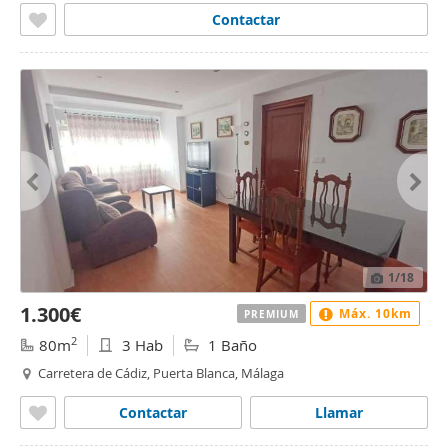
Contactar
1
/18
1.300€
Máx. 10km
PREMIUM
2
80m
3 Hab
1 Baño
Carretera de Cádiz, Puerta Blanca, Málaga
Contactar
Llamar