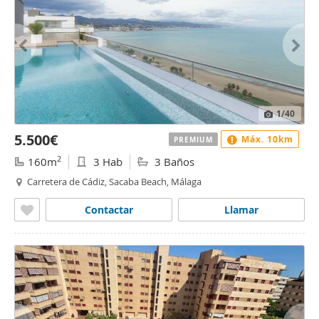
1
/40
5.500€
Máx. 10km
PREMIUM
2
160m
3 Hab
3 Baños
Carretera de Cádiz, Sacaba Beach, Málaga
Contactar
Llamar