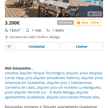
1
/37
3.200€
Máx. 10km
PREMIUM
2
180m
1 Hab
1 Baño
Carretera de Cádiz, Pacífico, Málaga
Contactar
Llamar
Más búsquedas...
estudios alquiler Parque Tecnológico
,
alquiler pisos Hospital
Carlos Haya
,
piso alquiler amueblado Teatinos
,
alquiler pisos
Urbanización Guadalmar
,
alquiler piso 2 habitaciones
Carretera de Cádiz
,
alquiler piso sin muebles La Malagueta
,
pisos alquiler Perchel Sur - El Bulto Málaga
,
alquiler
apartamento Guadalmar
,
alquiler piso barato Portada Alta
,
Búsquedas similares a "Alquiler apartamento Guadalmar