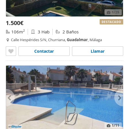
1
/29
1.500€
DESTACADO
2
106m
3 Hab
2 Baños
Calle Hespérides S/N, Churriana,
Guadalmar
, Málaga
Contactar
Llamar
1
/11