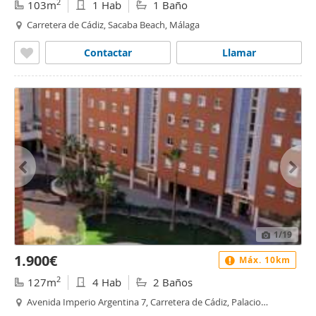
2
103m
1 Hab
1 Baño
Carretera de Cádiz, Sacaba Beach, Málaga
Contactar
Llamar
1
/19
1.900€
Máx. 10km
2
127m
4 Hab
2 Baños
Avenida Imperio Argentina 7, Carretera de Cádiz, Palacio
deportes, Málaga