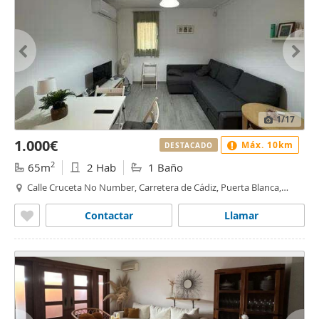
1
/17
1.000€
Máx. 10km
DESTACADO
2
65m
2 Hab
1 Baño
Calle Cruceta No Number, Carretera de Cádiz, Puerta Blanca,
Málaga
Contactar
Llamar