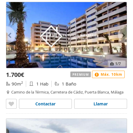
1
/7
1.700€
Máx. 10km
PREMIUM
2
90m
1 Hab
1 Baño
Camino de la Térmica, Carretera de Cádiz, Puerta Blanca, Málaga
Contactar
Llamar