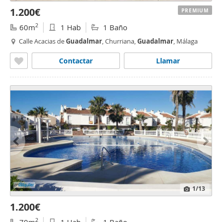
1.200€
PREMIUM
2
60m
1 Hab
1 Baño
Calle Acacias de
Guadalmar
, Churriana,
Guadalmar
, Málaga
Contactar
Llamar
1
/13
1.200€
2