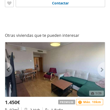
Contactar
Otras viviendas que te pueden interesar
1
/26
1.450€
Máx. 10km
PREMIUM
2
97m
2 Hab
1 Baño