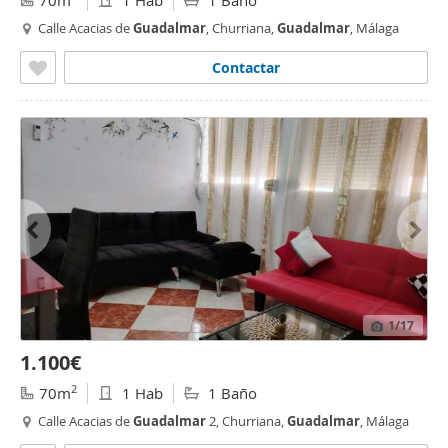
70m
1 Hab
1 Baño
Calle Acacias de
Guadalmar
, Churriana,
Guadalmar
, Málaga
Contactar
1
/17
1.100€
2
70m
1 Hab
1 Baño
Calle Acacias de
Guadalmar
2, Churriana,
Guadalmar
, Málaga