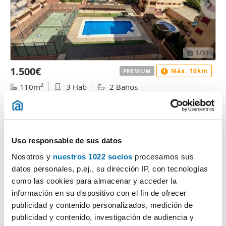
1
/31
1.500€
Máx. 10km
PREMIUM
2
110m
3 Hab
2 Baños
Carretera de Cádiz, Palacio deportes, Málaga
Contactar
Llamar
Uso responsable de sus datos
Nosotros y
nuestros 1022 socios
procesamos sus
datos personales, p.ej., su dirección IP, con tecnologías
como las cookies para almacenar y acceder la
información en su dispositivo con el fin de ofrecer
publicidad y contenido personalizados, medición de
publicidad y contenido, investigación de audiencia y
Anuncio sin fotos