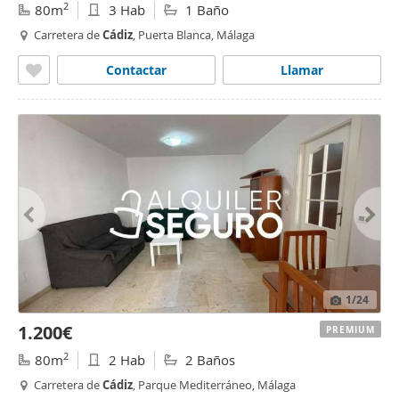
2
80m
3 Hab
1 Baño
Carretera de
Cádiz
, Puerta Blanca, Málaga
Contactar
Llamar
1
/24
1.200€
PREMIUM
2
80m
2 Hab
2 Baños
Carretera de
Cádiz
, Parque Mediterráneo, Málaga