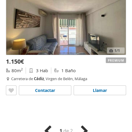
1
/1
1.150€
PREMIUM
2
80m
3 Hab
1 Baño
Carretera de
Cádiz
, Virgen de Belén, Málaga
Contactar
Llamar
1
de 2