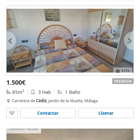
1
/15
1.500€
PREMIUM
2
85m
3 Hab
1 Baño
Carretera de
Cádiz
, Jardín de la Abadía, Málaga
Contactar
Llamar