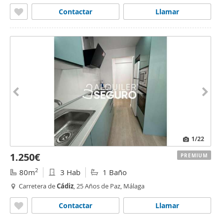
Contactar
Llamar
1
/22
1.250€
PREMIUM
2
80m
3 Hab
1 Baño
Carretera de
Cádiz
, 25 Años de Paz, Málaga
Contactar
Llamar