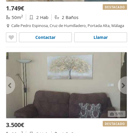
1.749€
DESTACADO
2
50m
2 Hab
2 Baños
Calle Pedro Espinosa, Cruz de Humilladero, Portada Alta, Málaga
Contactar
Llamar
1
/11
3.500€
DESTACADO
2