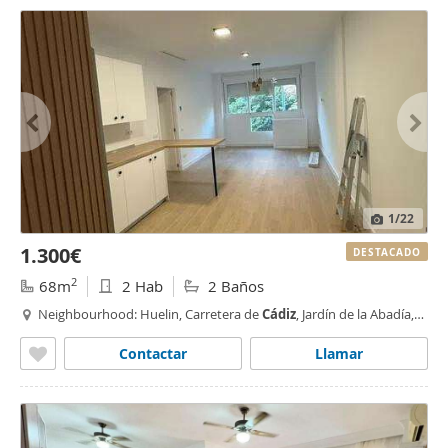
1
/22
1.300€
DESTACADO
2
68m
2 Hab
2 Baños
Neighbourhood: Huelin, Carretera de
Cádiz
, Jardín de la Abadía,
Málaga
Contactar
Llamar