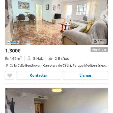
1
/33
1.300€
PREMIUM
2
140m
3 Hab
2 Baños
Calle Calle Beethoven, Carretera de
Cádiz
, Parque Mediterráneo,
Málaga
Contactar
Llamar