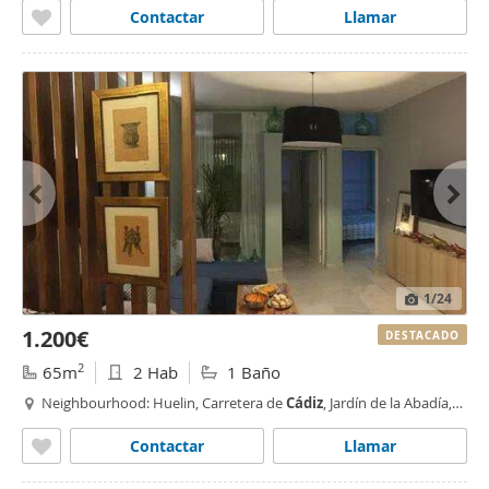
Contactar
Llamar
1
/24
1.200€
DESTACADO
2
65m
2 Hab
1 Baño
Neighbourhood: Huelin, Carretera de
Cádiz
, Jardín de la Abadía,
Málaga
Contactar
Llamar