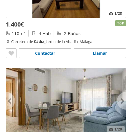
1
/28
1.400€
TOP
2
110m
4 Hab
2 Baños
Carretera de
Cádiz
, Jardín de la Abadía, Málaga
Contactar
Llamar
1
/20