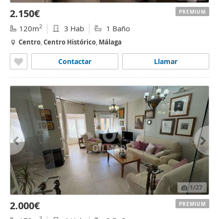
2.150€
PREMIUM
2
120m
3 Hab
1 Baño
Centro
,
Centro
Histórico
,
Málaga
Contactar
Llamar
1
/27
2.000€
PREMIUM
2