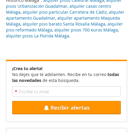
Histórico Málaga":
alquiler pisos Catedral Málaga
,
alquiler
pisos Urbanización Guadalmar
,
alquiler casas centro
Málaga
,
alquiler piso particular Carretera de Cádiz
,
alquiler
apartamento Guadalmar
,
alquiler apartamento Maqueda
Málaga
,
alquiler piso barato Santa Rosalía Málaga
,
alquiler
piso reformado Málaga
,
alquiler pisos 700 euros Málaga
,
alquiler pisos La Florida Málaga
.
¡Crea tu alerta!
No dejes que te adelanten. Recibe en tu correo
todas
las novedades
de esta búsqueda.
Recibir alertas