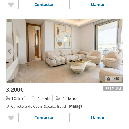
Contactar
Llamar
1
/40
3.200€
PREMIUM
2
103m
1 Hab
1 Baño
Carretera de Cádiz, Sacaba Beach,
Málaga
Contactar
Llamar