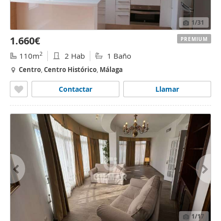
1
/31
1.660€
PREMIUM
2
110m
2 Hab
1 Baño
Centro
,
Centro
Histórico
,
Málaga
Contactar
Llamar
1
/17