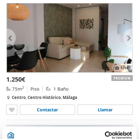
1
/16
1.250€
PREMIUM
2
75m
Piso
1 Baño
Centro
,
Centro
Histórico
,
Málaga
Contactar
Llamar