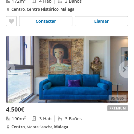
172m
4 Hab
3 Baños
Centro
,
Centro
Histórico
,
Málaga
Contactar
Llamar
1
/35
4.500€
PREMIUM
2
190m
3 Hab
3 Baños
Centro
, Monte Sancha,
Málaga