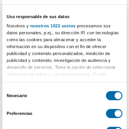
Uso responsable de sus datos
Nosotros y
nuestros 1022 socios
procesamos sus
datos personales, p.ej., su dirección IP, con tecnologías
como las cookies para almacenar y acceder la
información en su dispositivo con el fin de ofrecer
1
/40
publicidad y contenido personalizados, medición de
5.500€
PREMIUM
publicidad y contenido, investigación de audiencia y
2
160m
3 Hab
3 Baños
desarrollo de servicios. Tiene la opción de seleccionar
quién usa sus datos y con qué propósitos. Puede
Carretera de Cádiz, Sacaba Beach,
Málaga
cambiar o retirar su consentimiento en cualquier
Contactar
Llamar
momento desde la Declaración de cookies o clicando en
S
el Menú de consentimiento.
Necesario
e
l
Si lo permite, también quisiéramos:
e
Preferencias
Recopilar información sobre su ubicación geográfica
c
que puede tener una precisión de varios metros
c