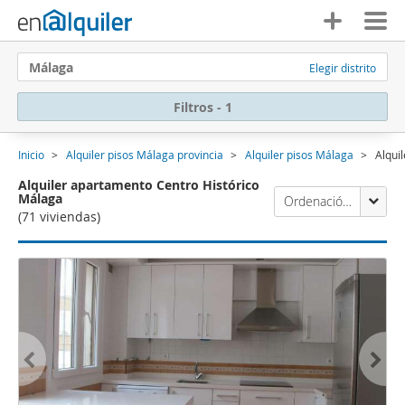
Málaga
Elegir distrito
Filtros - 1
Inicio
Alquiler pisos Málaga provincia
Alquiler pisos Málaga
Alqui
Alquiler apartamento Centro Histórico
Málaga
Ordenación Enalquiler
(71 viviendas)