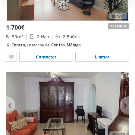
1
/21
1.700€
PREMIUM
2
80m
2 Hab
2 Baños
Centro
, Ensanche del
Centro
,
Málaga
Contactar
Llamar
1
/20