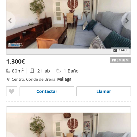
1
/40
1.300€
PREMIUM
2
80m
2 Hab
1 Baño
Centro, Conde de Ureña,
Málaga
Contactar
Llamar