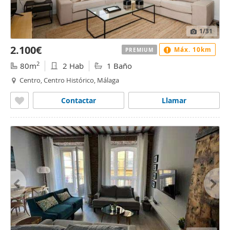
1
/31
2.100€
Máx. 10km
PREMIUM
2
80m
2 Hab
1 Baño
Centro, Centro Histórico, Málaga
Contactar
Llamar