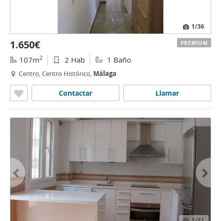
1
/36
1.650€
PREMIUM
2
107m
2 Hab
1 Baño
Centro, Centro Histórico,
Málaga
Contactar
Llamar
1
/31