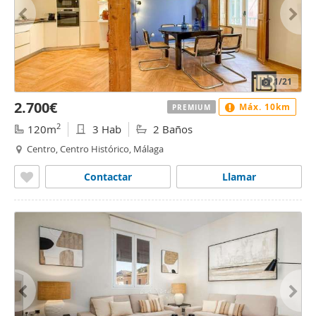
1
/21
2.700€
Máx. 10km
PREMIUM
2
120m
3 Hab
2 Baños
Centro, Centro Histórico, Málaga
Contactar
Llamar