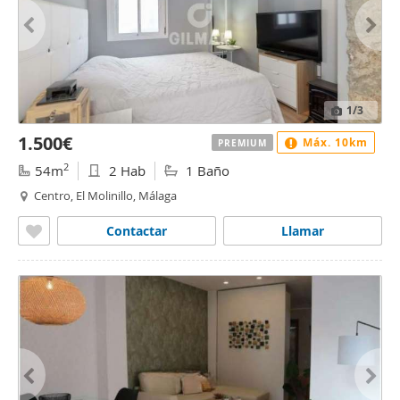
1
/3
1.500€
Máx. 10km
PREMIUM
2
54m
2 Hab
1 Baño
Centro, El Molinillo, Málaga
Contactar
Llamar