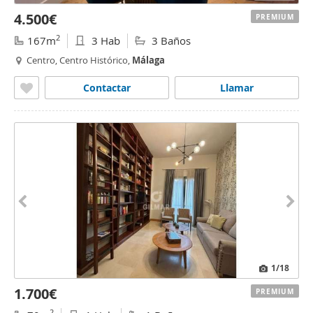
4.500€
PREMIUM
2
167m
3 Hab
3 Baños
Centro, Centro Histórico,
Málaga
Contactar
Llamar
1
/18
1.700€
PREMIUM
2