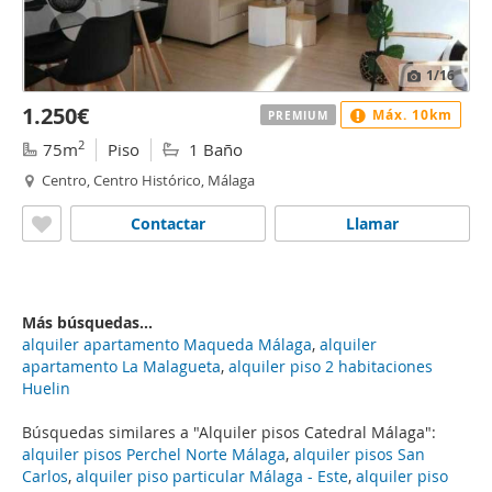
1
/16
1.250€
Máx. 10km
PREMIUM
2
75m
Piso
1 Baño
Centro, Centro Histórico, Málaga
Contactar
Llamar
Más búsquedas...
alquiler apartamento Maqueda Málaga
,
alquiler
apartamento La Malagueta
,
alquiler piso 2 habitaciones
Huelin
Búsquedas similares a "Alquiler pisos Catedral Málaga":
alquiler pisos Perchel Norte Málaga
,
alquiler pisos San
Carlos
,
alquiler piso particular Málaga - Este
,
alquiler piso