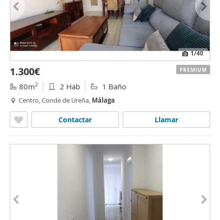
1
/40
1.300€
PREMIUM
2
80m
2 Hab
1 Baño
Centro, Conde de Ureña,
Málaga
Contactar
Llamar