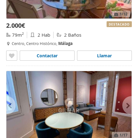
1
/32
2.000€
DESTACADO
2
79m
2 Hab
2 Baños
Centro, Centro Histórico,
Málaga
Contactar
Llamar
1
/17