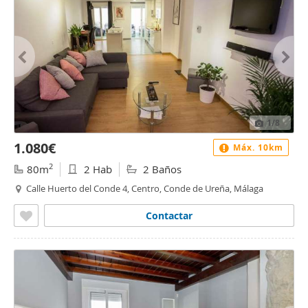
1
/8
1.080€
Máx. 10km
2
80m
2 Hab
2 Baños
Calle Huerto del Conde 4, Centro, Conde de Ureña, Málaga
Contactar