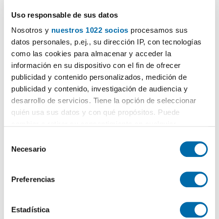
Contactar
Llamar
Uso responsable de sus datos
Nosotros y
nuestros 1022 socios
procesamos sus
datos personales, p.ej., su dirección IP, con tecnologías
como las cookies para almacenar y acceder la
información en su dispositivo con el fin de ofrecer
publicidad y contenido personalizados, medición de
publicidad y contenido, investigación de audiencia y
desarrollo de servicios. Tiene la opción de seleccionar
quién usa sus datos y con qué propósitos. Puede
cambiar o retirar su consentimiento en cualquier
momento desde la Declaración de cookies o clicando en
1
/37
S
el Menú de consentimiento.
Necesario
e
3.450€
Máx. 10km
PREMIUM
l
2
132m
3 Hab
3 Baños
Si lo permite, también quisiéramos:
e
Preferencias
Centro, Centro Histórico, Málaga
Recopilar información sobre su ubicación geográfica
c
que puede tener una precisión de varios metros
c
Contactar
Llamar
Identificar su dispositivo analizándolo activamente
i
Estadística