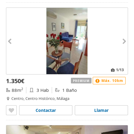
1
/13
1.350€
Máx. 10km
PREMIUM
2
88m
3 Hab
1 Baño
Centro, Centro Histórico, Málaga
Contactar
Llamar