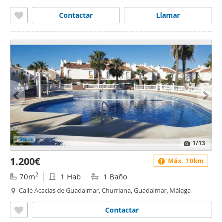
Contactar
Llamar
1
/13
1.200€
Máx. 10km
2
70m
1 Hab
1 Baño
Calle Acacias de Guadalmar, Churriana, Guadalmar, Málaga
Contactar