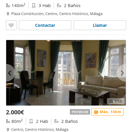
2
140m
3 Hab
2 Baños
Plaza Constitución, Centro, Centro Histórico, Málaga
Contactar
Llamar
1
/15
2.000€
Máx. 10km
PREMIUM
2
80m
2 Hab
2 Baños
Centro, Centro Histórico, Málaga