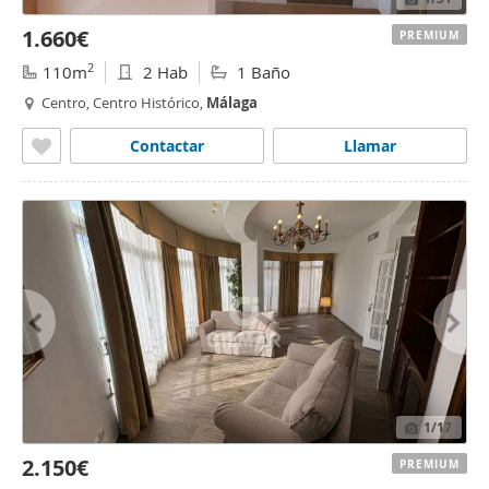
1.660€
PREMIUM
2
110m
2 Hab
1 Baño
Centro, Centro Histórico,
Málaga
Contactar
Llamar
1
/17
2.150€
PREMIUM