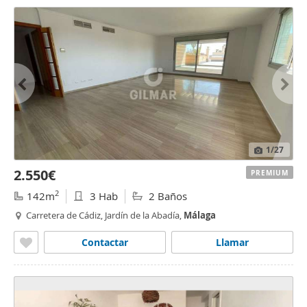
1
/27
2.550€
PREMIUM
2
142m
3 Hab
2 Baños
Carretera de Cádiz, Jardín de la Abadía,
Málaga
Contactar
Llamar