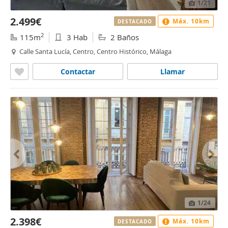
1
/21
2.499€
Máx. 10km
DESTACADO
2
115m
3 Hab
2 Baños
Calle Santa Lucía, Centro, Centro Histórico, Málaga
Contactar
Llamar
1
/24
2.398€
Máx. 10km
DESTACADO