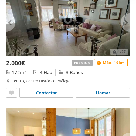
1
/27
2.000€
Máx. 10km
PREMIUM
2
172m
4 Hab
3 Baños
Centro, Centro Histórico, Málaga
Contactar
Llamar