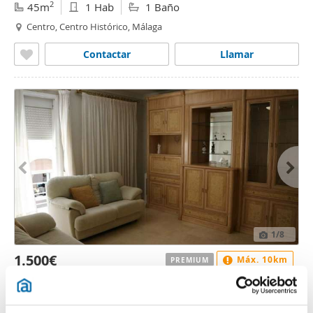
2
45m
1 Hab
1 Baño
Centro, Centro Histórico, Málaga
Contactar
Llamar
1
/8
1.500€
Máx. 10km
PREMIUM
2
85m
2 Hab
1 Baño
Centro, Centro Histórico, Málaga