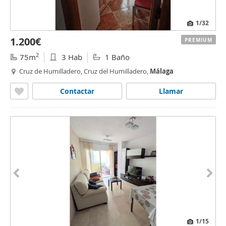
1
/32
1.200€
PREMIUM
2
75m
3 Hab
1 Baño
Cruz de Humilladero, Cruz del Humilladero,
Málaga
Contactar
Llamar
1
/15