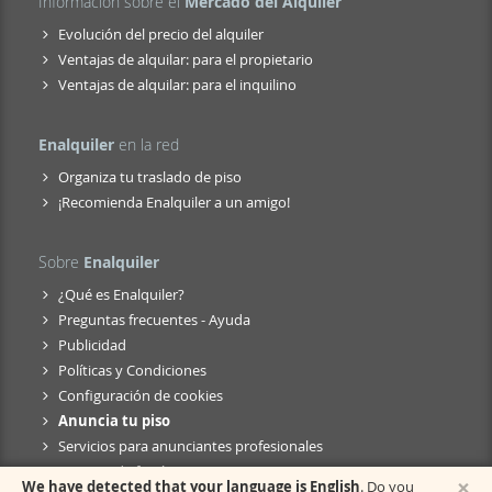
Información sobre el
Mercado del Alquiler
Evolución del precio del alquiler
Ventajas de alquilar: para el propietario
Ventajas de alquilar: para el inquilino
Enalquiler
en la red
Organiza tu traslado de piso
¡Recomienda Enalquiler a un amigo!
Sobre
Enalquiler
¿Qué es Enalquiler?
Preguntas frecuentes - Ayuda
Publicidad
Políticas y Condiciones
Configuración de cookies
Anuncia tu piso
Servicios para anunciantes profesionales
Anuncio de fusión
×
We have detected that your language is English
. Do you