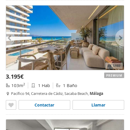
1
/40
3.195€
PREMIUM
2
103m
1 Hab
1 Baño
Pacífico 94, Carretera de Cádiz, Sacaba Beach,
Málaga
Contactar
Llamar