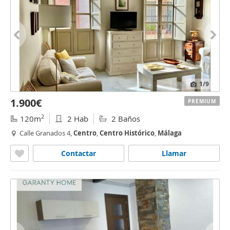
1
/9
1.900€
PREMIUM
2
120m
2 Hab
2 Baños
Calle Granados 4,
Centro
,
Centro
Histórico
,
Málaga
Contactar
Llamar