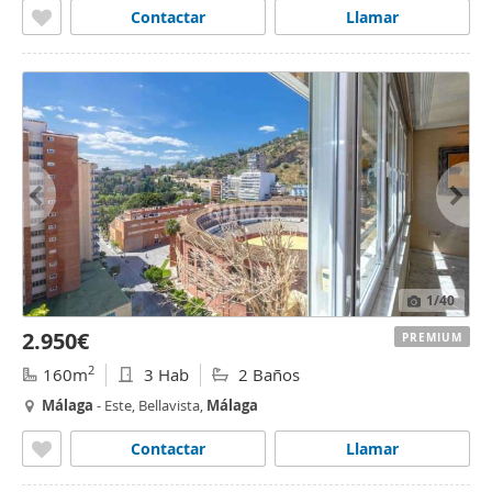
Contactar
Llamar
1
/40
2.950€
PREMIUM
2
160m
3 Hab
2 Baños
Málaga
- Este, Bellavista,
Málaga
Contactar
Llamar