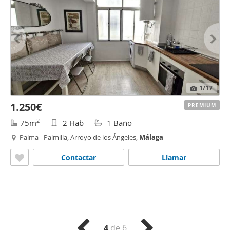
1
/17
1.250€
PREMIUM
2
75m
2 Hab
1 Baño
Palma - Palmilla, Arroyo de los Ángeles,
Málaga
Contactar
Llamar
4
de 6