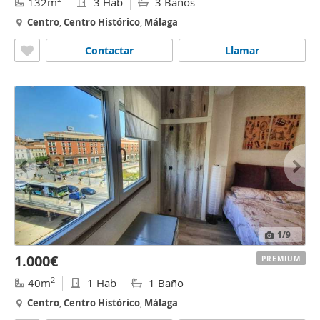
132m
3 Hab
3 Baños
Centro
,
Centro
Histórico
,
Málaga
Contactar
Llamar
1
/9
1.000€
PREMIUM
2
40m
1 Hab
1 Baño
Centro
,
Centro
Histórico
,
Málaga