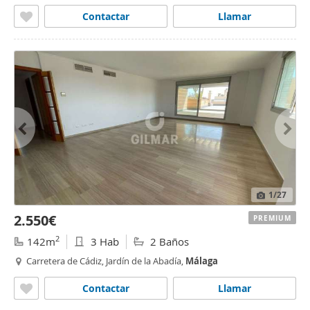
Contactar
Llamar
1
/27
2.550€
PREMIUM
2
142m
3 Hab
2 Baños
Carretera de Cádiz, Jardín de la Abadía,
Málaga
Contactar
Llamar