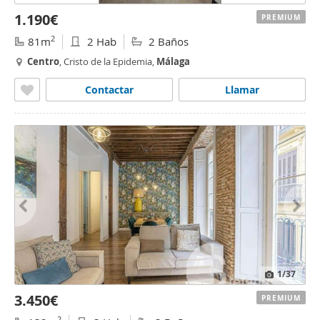
1.190€
PREMIUM
2
81m
2 Hab
2 Baños
Centro
, Cristo de la Epidemia,
Málaga
Contactar
Llamar
1
/37
3.450€
PREMIUM
2