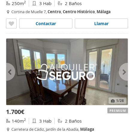
2
250m
3 Hab
2 Baños
Cortina de Muelle 7,
Centro
,
Centro
Histórico
,
Málaga
Contactar
Llamar
1
/28
1.700€
PREMIUM
2
140m
3 Hab
2 Baños
Carretera de Cádiz, Jardín de la Abadía,
Málaga