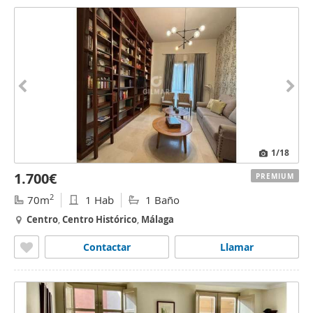
1
/18
1.700€
PREMIUM
2
70m
1 Hab
1 Baño
Centro
,
Centro
Histórico
,
Málaga
Contactar
Llamar