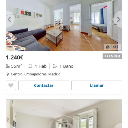
1
/31
1.240€
PREMIUM
2
55m
1 Hab
1 Baño
Centro, Embajadores, Madrid
Contactar
Llamar