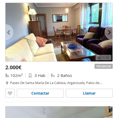
1
/28
2.000€
PREMIUM
2
102m
3 Hab
2 Baños
Paseo De Santa María De La Cabeza, Arganzuela, Palos de
Moguer, Madrid
Contactar
Llamar