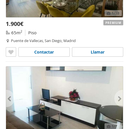
1
/10
1.900€
PREMIUM
2
65m
Piso
Puente de Vallecas, San Diego, Madrid
Contactar
Llamar
1
/7