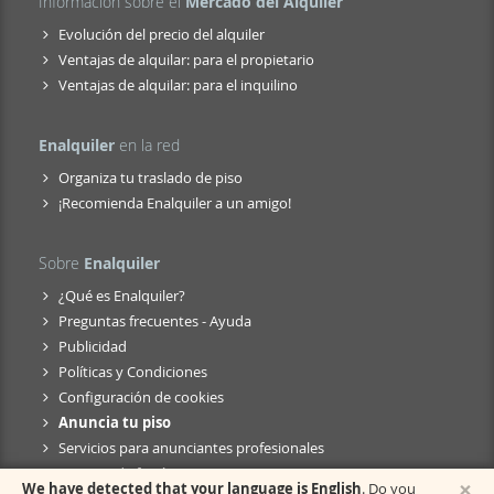
Información sobre el
Mercado del Alquiler
Evolución del precio del alquiler
Ventajas de alquilar: para el propietario
Ventajas de alquilar: para el inquilino
Enalquiler
en la red
Organiza tu traslado de piso
¡Recomienda Enalquiler a un amigo!
Sobre
Enalquiler
¿Qué es Enalquiler?
Preguntas frecuentes - Ayuda
Publicidad
Políticas y Condiciones
Configuración de cookies
Anuncia tu piso
Servicios para anunciantes profesionales
Anuncio de fusión
×
We have detected that your language is English
. Do you