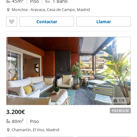
45m
Piso
1 Baño
Moncloa - Aravaca, Casa de Campo, Madrid
Contactar
Llamar
1
/9
3.200€
PREMIUM
2
80m
Piso
Chamartín, El Viso, Madrid