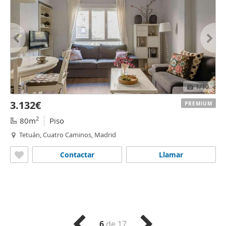
1
/10
3.132€
PREMIUM
2
80m
Piso
Tetuán, Cuatro Caminos, Madrid
Contactar
Llamar
6
de 17