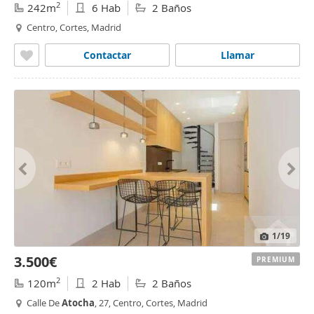
2
242m
6 Hab
2 Baños
Centro, Cortes, Madrid
Contactar
Llamar
1
/19
3.500€
PREMIUM
2
120m
2 Hab
2 Baños
Calle De
Atocha
, 27, Centro, Cortes, Madrid