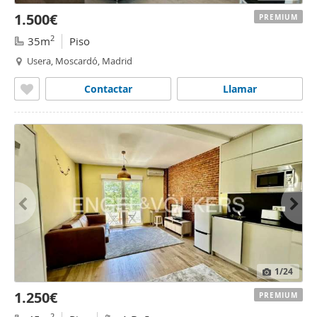
1.500€
PREMIUM
2
35m
Piso
Usera, Moscardó, Madrid
Contactar
Llamar
1
/24
1.250€
PREMIUM
2