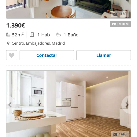
1
/30
1.390€
PREMIUM
2
52m
1 Hab
1 Baño
Centro, Embajadores, Madrid
Contactar
Llamar
1
/40