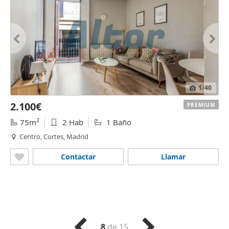
1
/40
2.100€
PREMIUM
2
75m
2 Hab
1 Baño
Centro, Cortes, Madrid
Contactar
Llamar
8
de 15