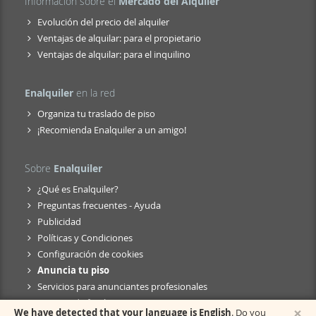
Información sobre el
Mercado del Alquiler
Evolución del precio del alquiler
Ventajas de alquilar: para el propietario
Ventajas de alquilar: para el inquilino
Enalquiler
en la red
Organiza tu traslado de piso
¡Recomienda Enalquiler a un amigo!
Sobre
Enalquiler
¿Qué es Enalquiler?
Preguntas frecuentes - Ayuda
Publicidad
Políticas y Condiciones
Configuración de cookies
Anuncia tu piso
Servicios para anunciantes profesionales
Anuncio de fusión
×
We have detected that your language is English
. Do you