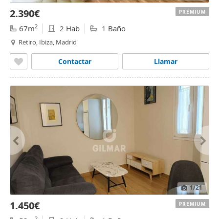
2.390€
PREMIUM
2
67m
2 Hab
1 Baño
Retiro, Ibiza, Madrid
Contactar
Llamar
1
/21
1.450€
PREMIUM
2