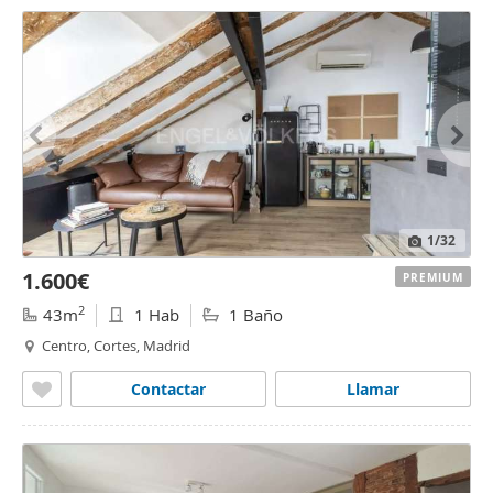
1
/32
1.600€
PREMIUM
2
43m
1 Hab
1 Baño
Centro, Cortes, Madrid
Contactar
Llamar