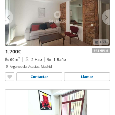
1
/21
1.700€
PREMIUM
2
60m
2 Hab
1 Baño
Arganzuela, Acacias, Madrid
Contactar
Llamar