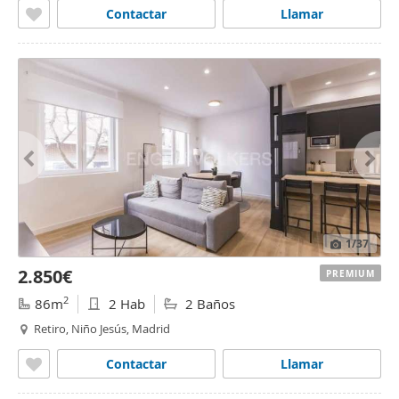
Contactar
Llamar
1
/37
2.850€
PREMIUM
2
86m
2 Hab
2 Baños
Retiro, Niño Jesús, Madrid
Contactar
Llamar