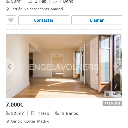
53m
2 Hab
1 Baño
Tetuán, Valdeacederas, Madrid
Contactar
Llamar
1
/40
7.000€
PREMIUM
2
225m
4 Hab
3 Baños
Centro, Cortes, Madrid