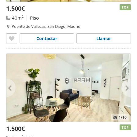
1.500€
TOP
2
40m
Piso
Puente de Vallecas, San Diego, Madrid
Contactar
Llamar
1
/10
1.500€
TOP
2