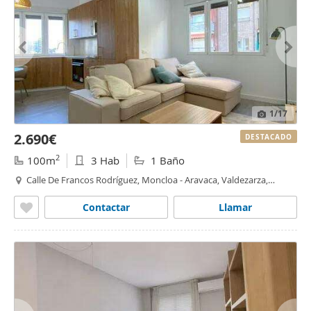
1
/17
2.690€
DESTACADO
2
100m
3 Hab
1 Baño
Calle De Francos Rodríguez, Moncloa - Aravaca, Valdezarza,
Madrid
Contactar
Llamar