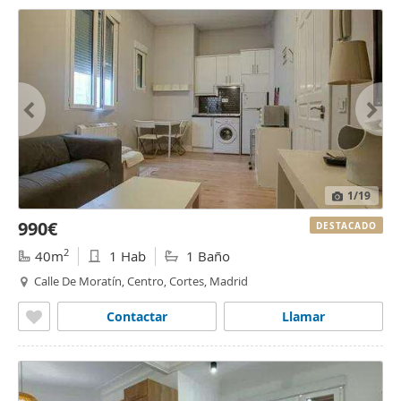
1
/19
990€
DESTACADO
2
40m
1 Hab
1 Baño
Calle De Moratín, Centro, Cortes, Madrid
Contactar
Llamar