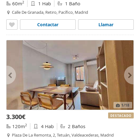
2
60m
1 Hab
1 Baño
Calle De Granada, Retiro, Pacífico, Madrid
Contactar
Llamar
1
/18
3.300€
DESTACADO
2
120m
4 Hab
2 Baños
Plaza De La Remonta, 2, Tetuán, Valdeacederas, Madrid