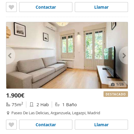
Contactar
Llamar
1
/26
1.900€
DESTACADO
2
75m
2 Hab
1 Baño
Paseo De Las Delicias, Arganzuela, Legazpi, Madrid
Contactar
Llamar