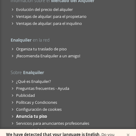
Información sobre el
Mercado del Alquiler
Evolución del precio del alquiler
Ventajas de alquilar: para el propietario
Ventajas de alquilar: para el inquilino
Enalquiler
en la red
Organiza tu traslado de piso
¡Recomienda Enalquiler a un amigo!
Sobre
Enalquiler
¿Qué es Enalquiler?
Preguntas frecuentes - Ayuda
Publicidad
Políticas y Condiciones
Configuración de cookies
Anuncia tu piso
Servicios para anunciantes profesionales
Anuncio de fusión
×
We have detected that your language is English
. Do you