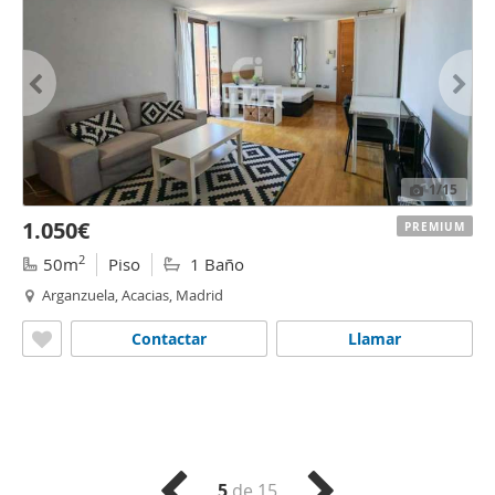
1
/15
1.050€
PREMIUM
2
50m
Piso
1 Baño
Arganzuela, Acacias, Madrid
Contactar
Llamar
5
de 15