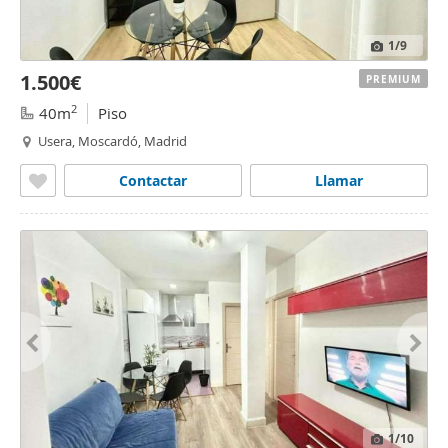
1
/9
1.500€
PREMIUM
2
40m
Piso
Usera, Moscardó, Madrid
Contactar
Llamar
1
/10