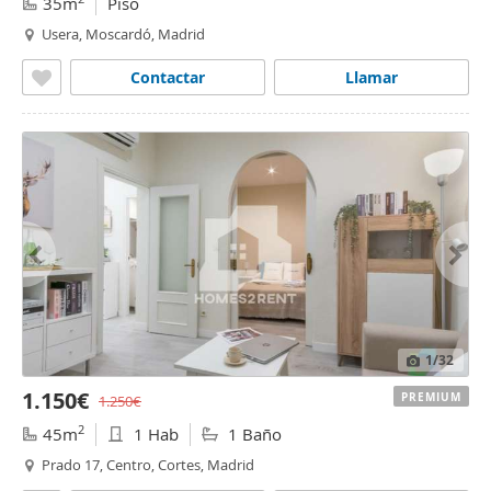
35m
Piso
Usera, Moscardó, Madrid
Contactar
Llamar
1
/32
1.150€
PREMIUM
1.250€
2
45m
1 Hab
1 Baño
Prado 17, Centro, Cortes, Madrid