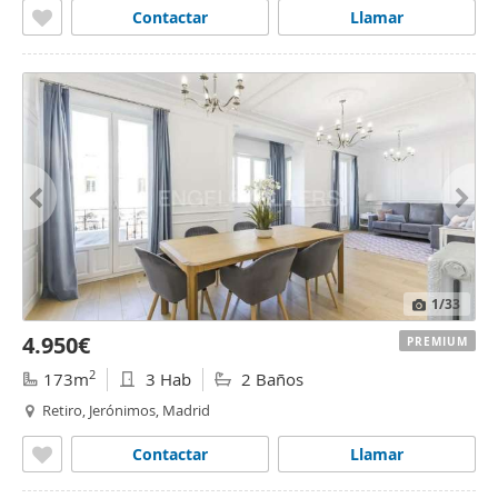
Contactar
Llamar
1
/33
4.950€
PREMIUM
2
173m
3 Hab
2 Baños
Retiro, Jerónimos, Madrid
Contactar
Llamar