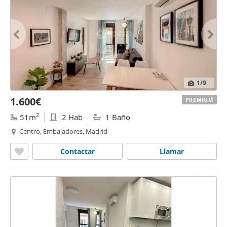
1
/9
1.600€
PREMIUM
2
51m
2 Hab
1 Baño
Centro, Embajadores, Madrid
Contactar
Llamar