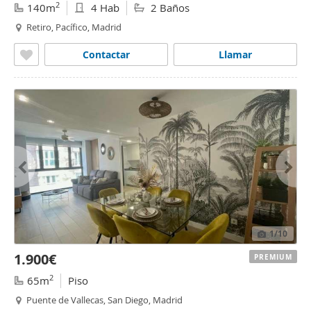
2
140m
4 Hab
2 Baños
Retiro, Pacífico, Madrid
Contactar
Llamar
1
/10
1.900€
PREMIUM
2
65m
Piso
Puente de Vallecas, San Diego, Madrid