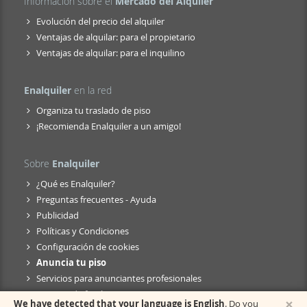
Información sobre el
Mercado del Alquiler
Evolución del precio del alquiler
Ventajas de alquilar: para el propietario
Ventajas de alquilar: para el inquilino
Enalquiler
en la red
Organiza tu traslado de piso
¡Recomienda Enalquiler a un amigo!
Sobre
Enalquiler
¿Qué es Enalquiler?
Preguntas frecuentes - Ayuda
Publicidad
Políticas y Condiciones
Configuración de cookies
Anuncia tu piso
Servicios para anunciantes profesionales
Anuncio de fusión
×
We have detected that your language is English
. Do you