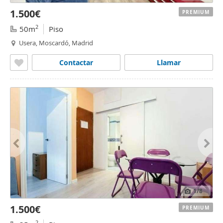
1.500€
PREMIUM
2
50m
Piso
Usera, Moscardó, Madrid
Contactar
Llamar
1
/8
1.500€
PREMIUM
2