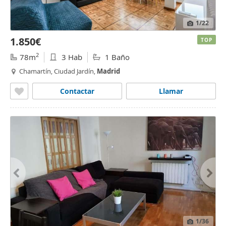
1
/22
1.850€
TOP
2
78m
3 Hab
1 Baño
Chamartín, Ciudad Jardín,
Madrid
Contactar
Llamar
1
/36