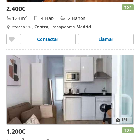
2.400€
TOP
2
124m
4 Hab
2 Baños
Atocha 116,
Centro
, Embajadores,
Madrid
Contactar
Llamar
1
/1
1.200€
TOP
2