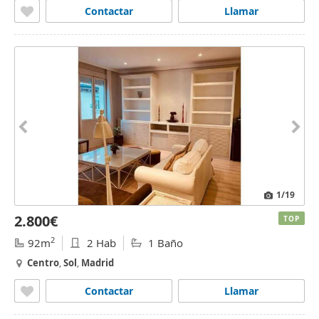
Contactar
Llamar
1
/19
2.800€
TOP
2
92m
2 Hab
1 Baño
Centro
,
Sol
,
Madrid
Contactar
Llamar