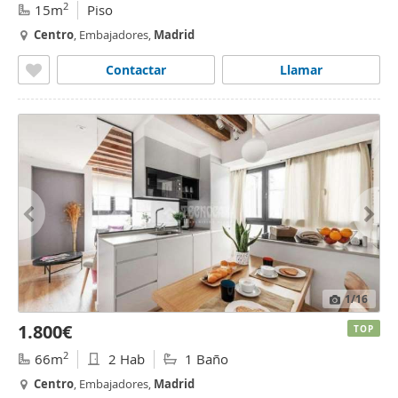
2
15m
Piso
Centro
, Embajadores,
Madrid
Contactar
Llamar
1
/16
1.800€
TOP
2
66m
2 Hab
1 Baño
Centro
, Embajadores,
Madrid