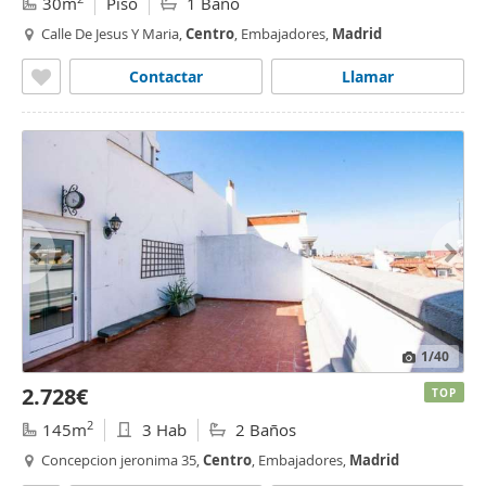
30m
Piso
1 Baño
Calle De Jesus Y Maria,
Centro
, Embajadores,
Madrid
Contactar
Llamar
1
/40
2.728€
TOP
2
145m
3 Hab
2 Baños
Concepcion jeronima 35,
Centro
, Embajadores,
Madrid