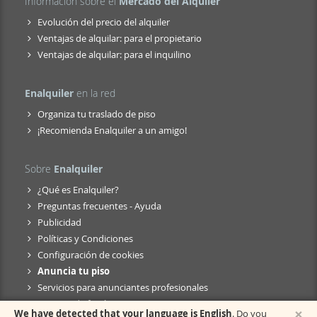
Información sobre el
Mercado del Alquiler
Evolución del precio del alquiler
Ventajas de alquilar: para el propietario
Ventajas de alquilar: para el inquilino
Enalquiler
en la red
Organiza tu traslado de piso
¡Recomienda Enalquiler a un amigo!
Sobre
Enalquiler
¿Qué es Enalquiler?
Preguntas frecuentes - Ayuda
Publicidad
Políticas y Condiciones
Configuración de cookies
Anuncia tu piso
Servicios para anunciantes profesionales
Anuncio de fusión
×
We have detected that your language is English
. Do you