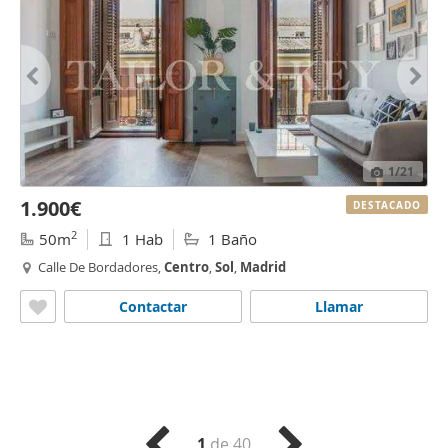
1
/21
1.900€
DESTACADO
2
50m
1 Hab
1 Baño
Calle De Bordadores,
Centro
,
Sol
,
Madrid
Contactar
Llamar
1
de 40