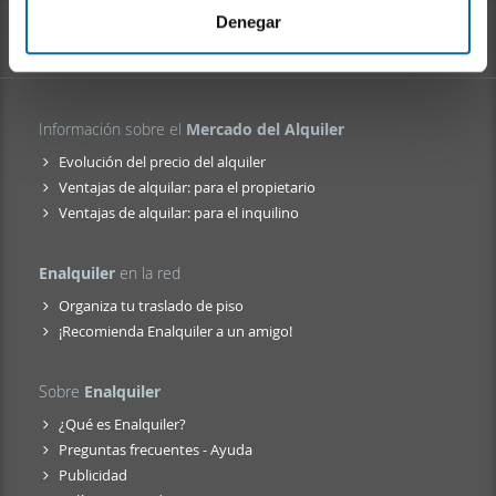
i
web, quienes pueden combinarla con otra información
Denegar
e
que les haya proporcionado o que hayan recopilado a
n
partir del uso que haya hecho de sus servicios.
t
o
Información sobre el
Mercado del Alquiler
Evolución del precio del alquiler
Ventajas de alquilar: para el propietario
Ventajas de alquilar: para el inquilino
Enalquiler
en la red
Organiza tu traslado de piso
¡Recomienda Enalquiler a un amigo!
Sobre
Enalquiler
¿Qué es Enalquiler?
Preguntas frecuentes - Ayuda
Publicidad