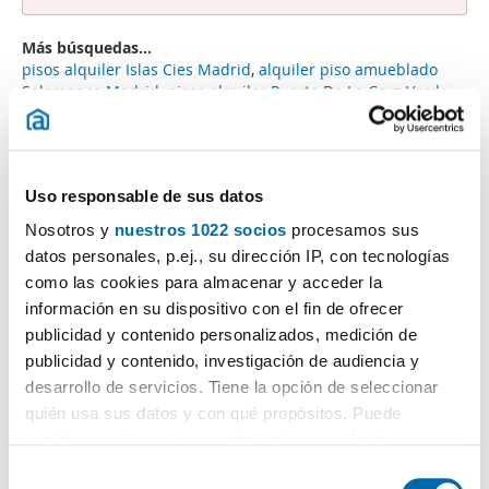
Más búsquedas...
pisos alquiler Islas Cies Madrid
,
alquiler piso amueblado
Salamanca Madrid
,
pisos alquiler Puerto De La Cruz Verde
Madrid
,
pisos Carabanchel - San Isidro
,
loft diseño Madrid
,
alquiler piso barato Paseo de la Castellana Madrid
,
pisos
alquiler Retiro-ibiza
,
piso alquiler barato Palomeras Bajas
,
pisos alquiler Metro Estrecho Madrid
,
Uso responsable de sus datos
Búsquedas similares a "Alquiler estudio particular Gran Vía
Nosotros y
nuestros 1022 socios
procesamos sus
Madrid":
alquiler pisos Costa Brava Madrid
,
alquiler pisos
datos personales, p.ej., su dirección IP, con tecnologías
Cardenal Cisneros Madrid
,
alquiler pisos Marques De
como las cookies para almacenar y acceder la
Mondejar Madrid
,
alquiler pisos Madre Antonia París
Madrid
,
alquiler pisos Madrid/madrid/batan
,
alquiler
información en su dispositivo con el fin de ofrecer
estudios -ciudad Lineal
,
alquiler estudio lujo Madrid
,
publicidad y contenido personalizados, medición de
alquiler piso sin muebles Salamanca Madrid
,
alquiler piso 2
publicidad y contenido, investigación de audiencia y
habitaciones Las Águilas
,
alquiler piso 3 habitaciones
desarrollo de servicios. Tiene la opción de seleccionar
Chamberí
.
quién usa sus datos y con qué propósitos. Puede
cambiar o retirar su consentimiento en cualquier
momento desde la Declaración de cookies o clicando en
S