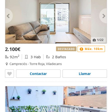
1
/22
2.100€
Máx. 10km
DESTACADO
2
92m
3 Hab
2 Baños
Campreciós - Torre Roja, Viladecans
Contactar
Llamar