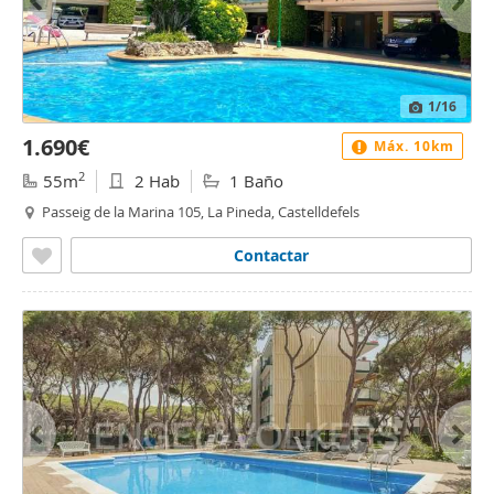
1
/16
1.690€
Máx. 10km
2
55m
2 Hab
1 Baño
Passeig de la Marina 105, La Pineda, Castelldefels
Contactar