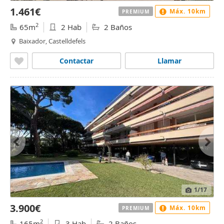
1.461€
Máx. 10km
PREMIUM
2
65m
2 Hab
2 Baños
Baixador, Castelldefels
Contactar
Llamar
1
/17
3.900€
Máx. 10km
PREMIUM
2
165m
3 Hab
2 Baños