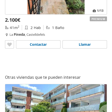
1
/13
2.100€
PREMIUM
2
41m
2 Hab
1 Baño
La
Pineda
, Castelldefels
Contactar
Llamar
Otras viviendas que te pueden interesar