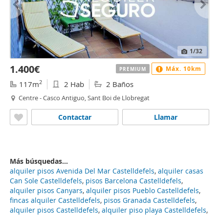
1
/32
1.400€
Máx. 10km
PREMIUM
2
117m
2 Hab
2 Baños
Centre - Casco Antiguo, Sant Boi de Llobregat
Contactar
Llamar
Más búsquedas...
alquiler pisos Avenida Del Mar Castelldefels
,
alquiler casas
Can Sole Castelldefels
,
pisos Barcelona Castelldefels
,
alquiler pisos Canyars
,
alquiler pisos Pueblo Castelldefels
,
fincas alquiler Castelldefels
,
pisos Granada Castelldefels
,
alquiler pisos Castelldefels
,
alquiler piso playa Castelldefels
,