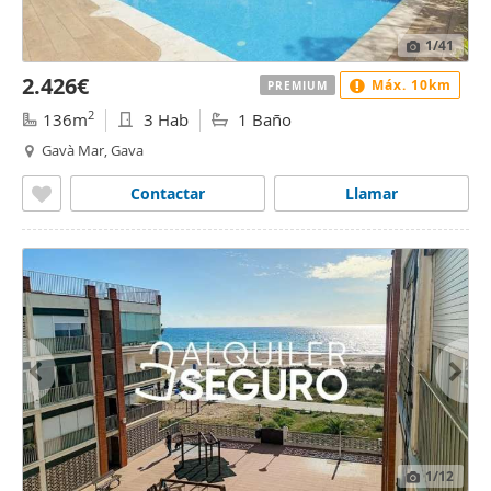
1
/41
2.426€
Máx. 10km
PREMIUM
2
136m
3 Hab
1 Baño
Gavà Mar, Gava
Contactar
Llamar
1
/12