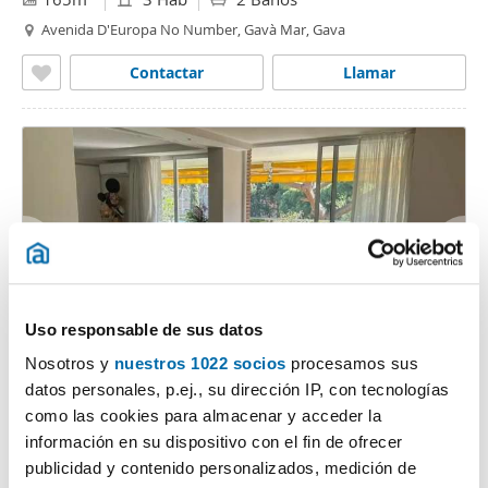
Avenida D'Europa No Number, Gavà Mar, Gava
Contactar
Llamar
Uso responsable de sus datos
1
/9
Nosotros y
nuestros 1022 socios
procesamos sus
3.500€
datos personales, p.ej., su dirección IP, con tecnologías
Máx. 10km
PREMIUM
como las cookies para almacenar y acceder la
2
68m
2 Hab
1 Baño
información en su dispositivo con el fin de ofrecer
Gavà Mar, Gava
publicidad y contenido personalizados, medición de