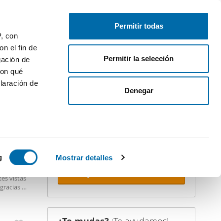
Publica gratis
Inicia sesión
Permitir todas
P, con
n el fin de
Permitir la selección
gación de
con qué
laración de
iler
Denegar
¡Crea tu alerta!
No dejes que te adelanten. Recibe en
tu correo
todas las novedades
de
PREMIUM
esta búsqueda.
 varios
icas (huellas
g
Mostrar detalles
a en un
Recibir alertas
tes vistas
s
gracias a
uier momento
ran