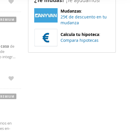
¿Te mudas?
¡Te ayudamos!
er funciones
Mudanzas
:
 haga del
25€ de descuento en tu
den
PREMIUM
mudanza
r del uso
Calcula tu hipoteca
:
Compara hipotecas
e
casa
de
 de
o integra
e espacio
PREMIUM
rios en
 es en-