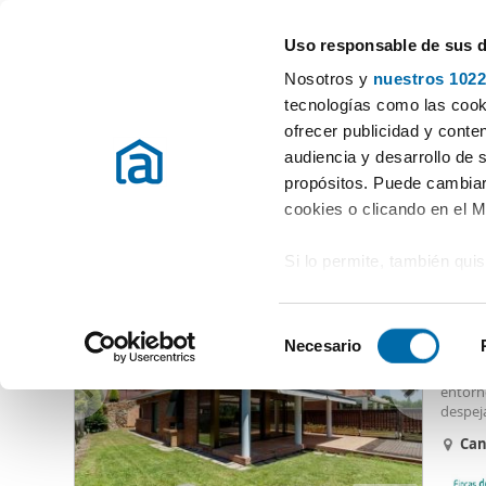
Uso responsable de sus 
Especialistas en pisos en alquiler
Nosotros y
nuestros 1022
Castelldefels
Elegir distrito
tecnologías como las cooki
ofrecer publicidad y conte
Inicio
Alquiler pisos Barcelona provincia
Alquiler pisos Castellde
audiencia y desarrollo de 
propósitos. Puede cambiar
Alquiler casas Can Sole Castelldefels
(3 viviendas)
cookies o clicando en el 
Si lo permite, también qui
5.80
Recopilar información
46
metros
S
Identificar su disposi
Necesario
Alquil
e
digitales)
Villa 
l
entorn
Obtenga más información 
e
despej
preferencias en la
sección
su orie
c
Ca
ventan
en la Declaración de cooki
c