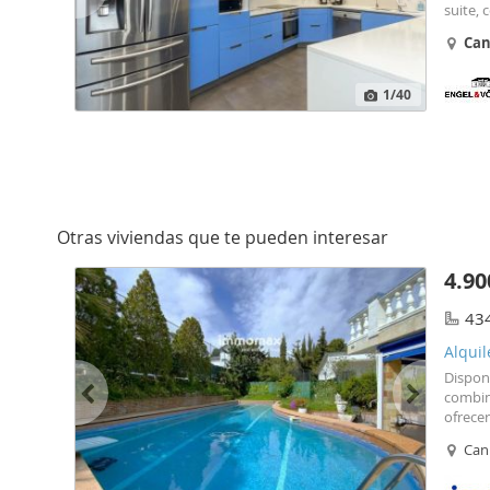
suite, 
primer
Ca
comple
1
/40
Otras viviendas que te pueden interesar
4.90
43
Alquil
Disponi
combin
ofrecer
intelig
Can 
Planta 
desde 