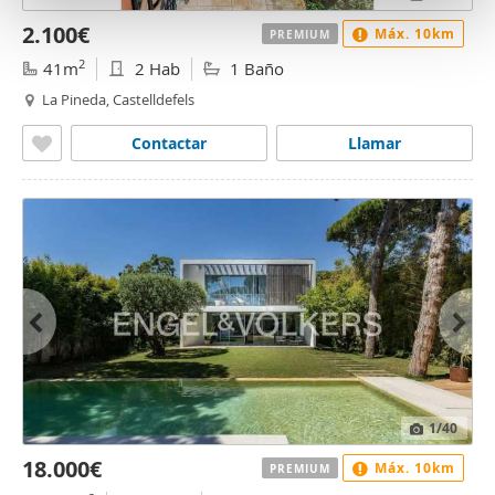
t
o
2.100€
Máx. 10km
PREMIUM
2
41m
2 Hab
1 Baño
La Pineda, Castelldefels
Contactar
Llamar
1
/40
18.000€
Máx. 10km
PREMIUM