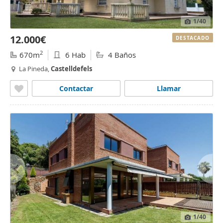
1
/40
12.000€
DESTACADO
2
670m
6 Hab
4 Baños
La Pineda,
Castelldefels
Contactar
Llamar
1
/40