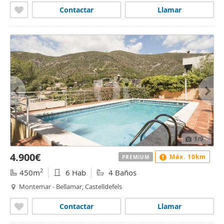
Contactar
Llamar
1
/9
4.900€
Máx. 10km
PREMIUM
2
450m
6 Hab
4 Baños
Montemar - Bellamar, Castelldefels
Contactar
Llamar