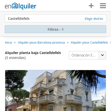
Castelldefels
Elegir distrito
Filtros - 1
Inicio
Alquiler pisos Barcelona provincia
Alquiler pisos Castelldefels
Alquiler planta baja Castelldefels
Ordenación Enalquiler
(3 viviendas)