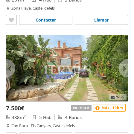
Zona Playa, Castelldefels
Contactar
Llamar
1
/35
7.500€
Máx. 10km
PREMIUM
2
488m
5 Hab
4 Baños
Can Roca - Els Canyars, Castelldefels