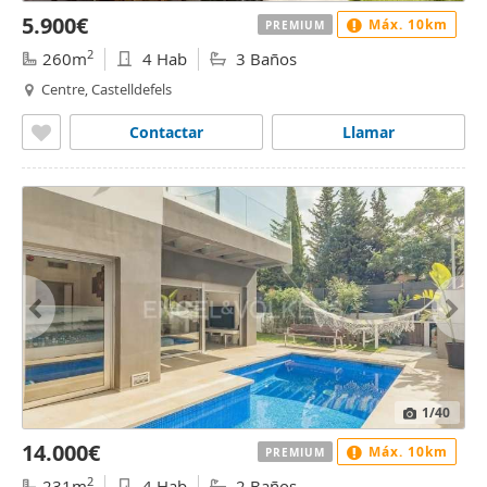
5.900€
Máx. 10km
PREMIUM
2
260m
4 Hab
3 Baños
Centre, Castelldefels
Contactar
Llamar
1
/40
14.000€
Máx. 10km
PREMIUM
2
231m
4 Hab
2 Baños