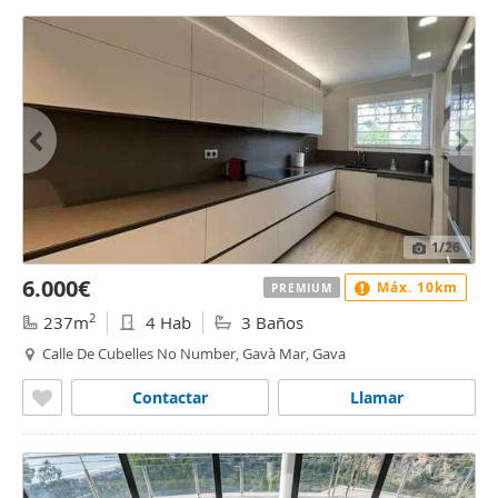
1
/26
6.000€
Máx. 10km
PREMIUM
2
237m
4 Hab
3 Baños
Calle De Cubelles No Number, Gavà Mar, Gava
Contactar
Llamar