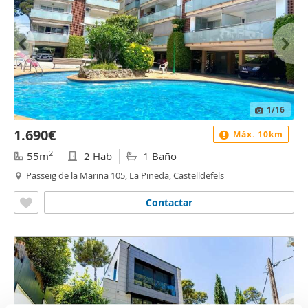
1
/16
1.690€
Máx. 10km
2
55m
2 Hab
1 Baño
Passeig de la Marina 105, La Pineda, Castelldefels
Contactar