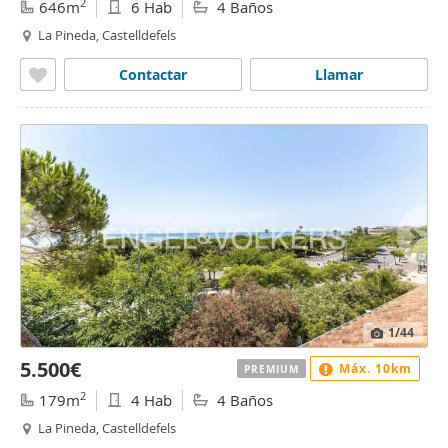
2
646m
6 Hab
4 Baños
La Pineda, Castelldefels
Contactar
Llamar
1
/44
5.500€
Máx. 10km
PREMIUM
2
179m
4 Hab
4 Baños
La Pineda, Castelldefels