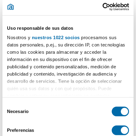
Uso responsable de sus datos
1
/60
Nosotros y
nuestros 1022 socios
procesamos sus
11.000€
Máx. 10km
PREMIUM
datos personales, p.ej., su dirección IP, con tecnologías
2
362m
5 Hab
4 Baños
como las cookies para almacenar y acceder la
información en su dispositivo con el fin de ofrecer
Can Roca - Els Canyars, Castelldefels
publicidad y contenido personalizados, medición de
Contactar
Llamar
publicidad y contenido, investigación de audiencia y
desarrollo de servicios. Tiene la opción de seleccionar
quién usa sus datos y con qué propósitos. Puede
cambiar o retirar su consentimiento en cualquier
momento desde la Declaración de cookies o clicando en
S
el Menú de consentimiento.
Necesario
e
l
Si lo permite, también quisiéramos:
e
Preferencias
Recopilar información sobre su ubicación geográfica
c