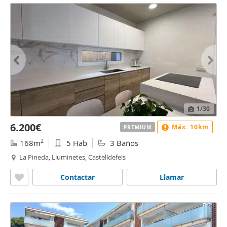
1
/30
6.200€
Máx. 10km
PREMIUM
2
168m
5 Hab
3 Baños
La Pineda, Lluminetes, Castelldefels
Contactar
Llamar