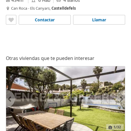
434m
6 Hab
4 Baños
Can Roca - Els Canyars,
Castelldefels
Contactar
Llamar
Otras viviendas que te pueden interesar
1
/32