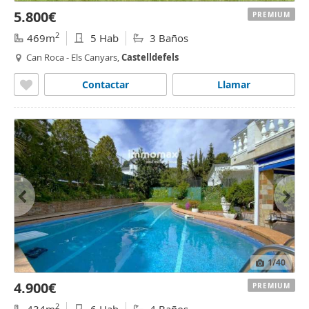
5.800€
PREMIUM
2
469m
5 Hab
3 Baños
Can Roca - Els Canyars,
Castelldefels
Contactar
Llamar
1
/40
4.900€
PREMIUM
2