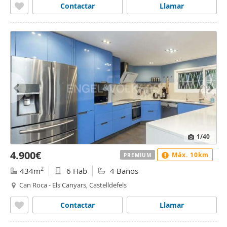
Contactar
Llamar
1
/40
4.900€
Máx. 10km
PREMIUM
2
434m
6 Hab
4 Baños
Can Roca - Els Canyars, Castelldefels
Contactar
Llamar