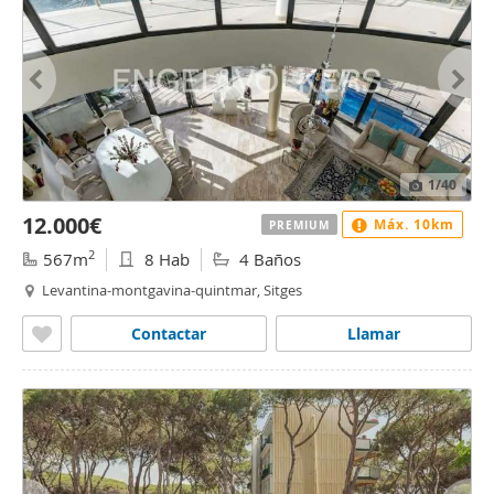
1
/40
12.000€
Máx. 10km
PREMIUM
2
567m
8 Hab
4 Baños
Levantina-montgavina-quintmar, Sitges
Contactar
Llamar