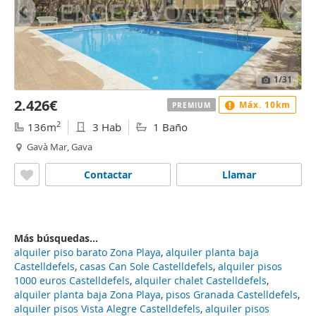
1
/31
2.426€
Máx. 10km
PREMIUM
2
136m
3 Hab
1 Baño
Gavà Mar, Gava
Contactar
Llamar
Más búsquedas...
alquiler piso barato Zona Playa
,
alquiler planta baja
Castelldefels
,
casas Can Sole Castelldefels
,
alquiler pisos
1000 euros Castelldefels
,
alquiler chalet Castelldefels
,
alquiler planta baja Zona Playa
,
pisos Granada Castelldefels
,
alquiler pisos Vista Alegre Castelldefels
,
alquiler pisos