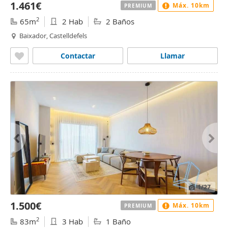
1.461€
Máx. 10km
PREMIUM
2
65m
2 Hab
2 Baños
Baixador, Castelldefels
Contactar
Llamar
1
/27
1.500€
Máx. 10km
PREMIUM
2
83m
3 Hab
1 Baño