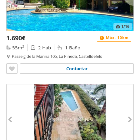
1
/16
1.690€
Máx. 10km
2
55m
2 Hab
1 Baño
Passeig de la Marina 105, La Pineda, Castelldefels
Contactar