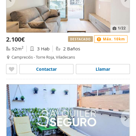
1
/22
2.100€
Máx. 10km
DESTACADO
2
92m
3 Hab
2 Baños
Campreciós - Torre Roja, Viladecans
Contactar
Llamar