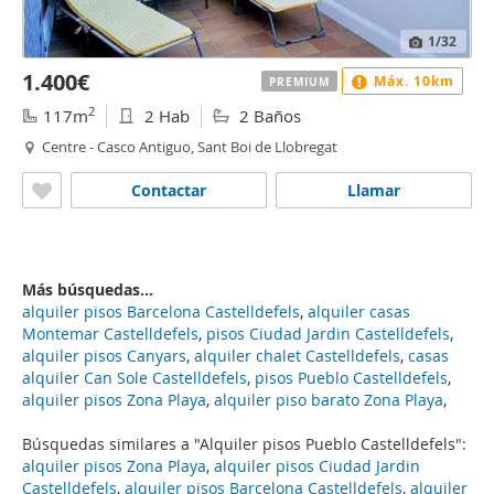
1
/32
1.400€
Máx. 10km
PREMIUM
2
117m
2 Hab
2 Baños
Centre - Casco Antiguo, Sant Boi de Llobregat
Contactar
Llamar
Más búsquedas...
alquiler pisos Barcelona Castelldefels
,
alquiler casas
Montemar Castelldefels
,
pisos Ciudad Jardin Castelldefels
,
alquiler pisos Canyars
,
alquiler chalet Castelldefels
,
casas
alquiler Can Sole Castelldefels
,
pisos Pueblo Castelldefels
,
alquiler pisos Zona Playa
,
alquiler piso barato Zona Playa
,
Búsquedas similares a "Alquiler pisos Pueblo Castelldefels":
alquiler pisos Zona Playa
,
alquiler pisos Ciudad Jardin
Castelldefels
,
alquiler pisos Barcelona Castelldefels
,
alquiler