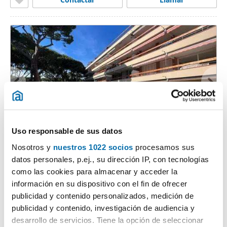
1
/17
Uso responsable de sus datos
3.900€
Nosotros y
nuestros 1022 socios
procesamos sus
Máx. 10km
PREMIUM
datos personales, p.ej., su dirección IP, con tecnologías
2
165m
3 Hab
2 Baños
como las cookies para almacenar y acceder la
Avenida D'Europa No Number, Gavà Mar, Gava
información en su dispositivo con el fin de ofrecer
publicidad y contenido personalizados, medición de
Contactar
Llamar
publicidad y contenido, investigación de audiencia y
desarrollo de servicios. Tiene la opción de seleccionar