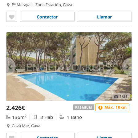
Pº Maragall - Zona Estación, Gava
Contactar
Llamar
1
/31
2.426€
Máx. 10km
PREMIUM
2
136m
3 Hab
1 Baño
Gavà Mar, Gava
Contactar
Llamar