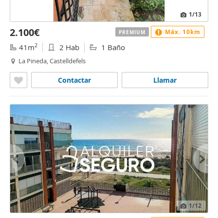
1
/13
2.100€
Máx. 10km
PREMIUM
2
41m
2 Hab
1 Baño
La Pineda, Castelldefels
Contactar
Llamar
1
/12