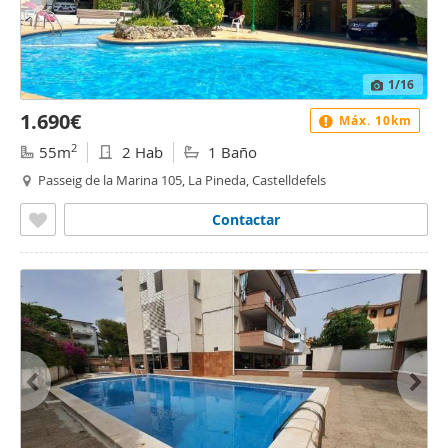
1
/16
1.690€
Máx. 10km
2
55m
2 Hab
1 Baño
Passeig de la Marina 105, La Pineda, Castelldefels
Contactar