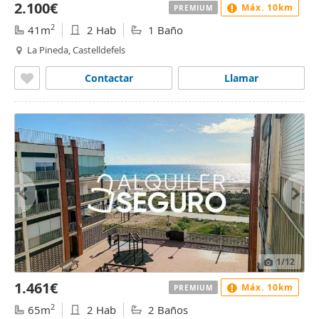
2.100€
Máx. 10km
PREMIUM
2
41m
2 Hab
1 Baño
La Pineda, Castelldefels
Contactar
Llamar
1
/12
1.461€
Máx. 10km
PREMIUM
2
65m
2 Hab
2 Baños