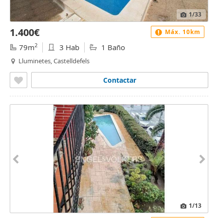
1
/33
1.400€
Máx. 10km
2
79m
3 Hab
1 Baño
Lluminetes, Castelldefels
Contactar
1
/13