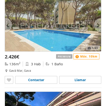
1
/41
2.426€
Máx. 10km
PREMIUM
2
136m
3 Hab
1 Baño
Gavà Mar, Gava
Contactar
Llamar