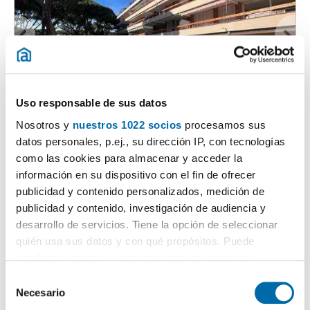
1
/17
Uso responsable de sus datos
3.900€
Nosotros y
nuestros 1022 socios
procesamos sus
Máx. 10km
PREMIUM
datos personales, p.ej., su dirección IP, con tecnologías
2
165m
3 Hab
2 Baños
como las cookies para almacenar y acceder la
Avenida D'Europa No Number, Gavà Mar, Gava
información en su dispositivo con el fin de ofrecer
publicidad y contenido personalizados, medición de
Contactar
Llamar
publicidad y contenido, investigación de audiencia y
desarrollo de servicios. Tiene la opción de seleccionar
quién usa sus datos y con qué propósitos. Puede
cambiar o retirar su consentimiento en cualquier
momento desde la Declaración de cookies o clicando en
S
el Menú de consentimiento.
Necesario
e