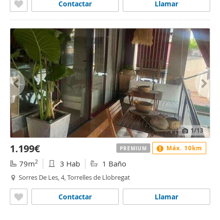
Contactar
Llamar
1
/13
1.199€
Máx. 10km
PREMIUM
2
79m
3 Hab
1 Baño
Sorres De Les, 4, Torrelles de Llobregat
Contactar
Llamar