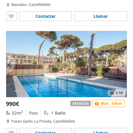
Baixador, Castelldefels
Contactar
Llamar
1
/18
990€
Máx. 10km
PREMIUM
2
32m
Piso
1 Baño
Paseo Garbí, La Pineda, Castelldefels
Contactar
Llamar