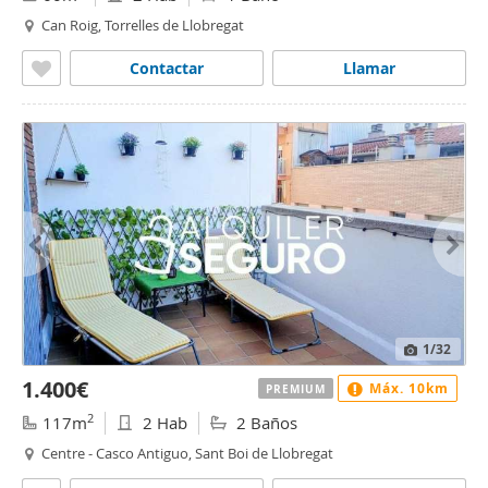
Can Roig, Torrelles de Llobregat
Contactar
Llamar
1
/32
1.400€
Máx. 10km
PREMIUM
2
117m
2 Hab
2 Baños
Centre - Casco Antiguo, Sant Boi de Llobregat