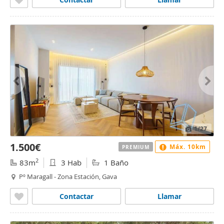
1
/27
1.500€
Máx. 10km
PREMIUM
2
83m
3 Hab
1 Baño
Pº Maragall - Zona Estación, Gava
Contactar
Llamar