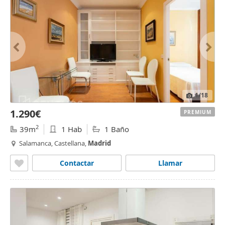
1
/18
1.290€
PREMIUM
2
39m
1 Hab
1 Baño
Salamanca, Castellana,
Madrid
Contactar
Llamar