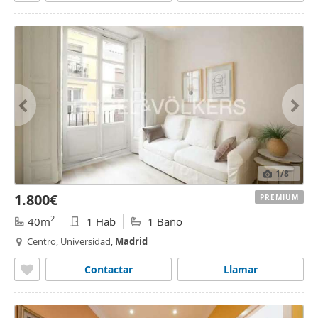
1
/8
1.800€
PREMIUM
2
40m
1 Hab
1 Baño
Centro, Universidad,
Madrid
Contactar
Llamar