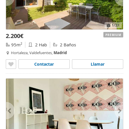
1
/27
2.200€
PREMIUM
2
95m
2 Hab
2 Baños
Hortaleza, Valdefuentes,
Madrid
Contactar
Llamar