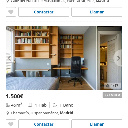
Calle del Puerto de Maspalomas, Fuencarral, Pilar,
Madrid
Contactar
Llamar
1
/17
1.500€
PREMIUM
2
45m
1 Hab
1 Baño
Chamartín, Hispanoamérica,
Madrid
Contactar
Llamar