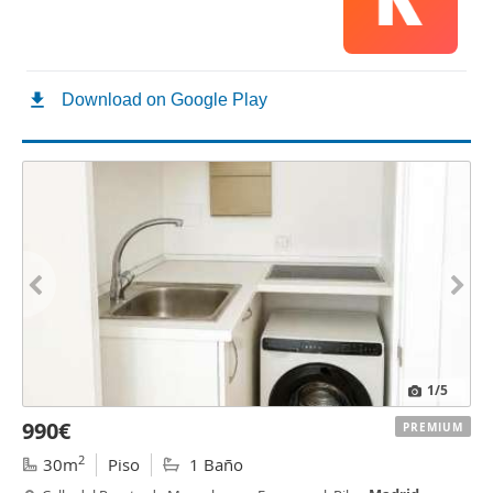
1
/5
990€
PREMIUM
2
30m
Piso
1 Baño