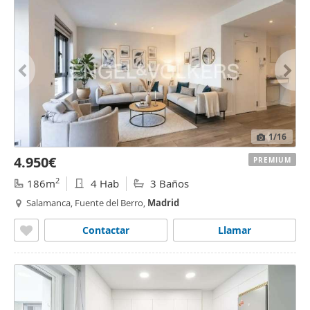
1
/16
4.950€
PREMIUM
2
186m
4 Hab
3 Baños
Salamanca, Fuente del Berro,
Madrid
Contactar
Llamar