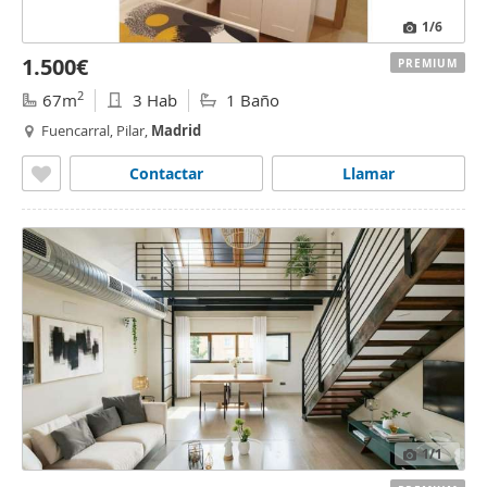
1
/6
1.500€
PREMIUM
2
67m
3 Hab
1 Baño
Fuencarral, Pilar,
Madrid
Contactar
Llamar
1
/1