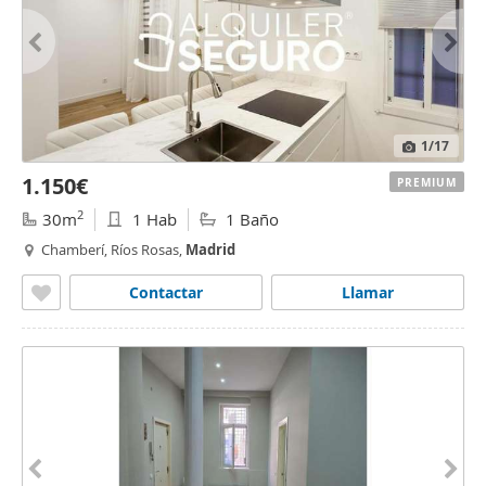
1
/17
1.150€
PREMIUM
2
30m
1 Hab
1 Baño
Chamberí, Ríos Rosas,
Madrid
Contactar
Llamar