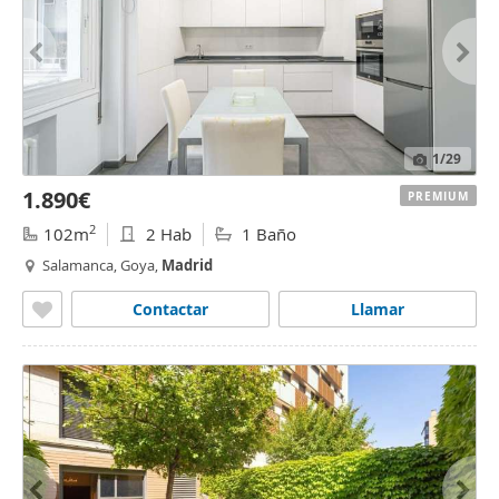
1
/29
1.890€
PREMIUM
2
102m
2 Hab
1 Baño
Salamanca, Goya,
Madrid
Contactar
Llamar