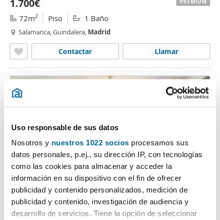
1.700€
PREMIUM
2
72m
Piso
1 Baño
Salamanca, Guindalera,
Madrid
Contactar
Llamar
Uso responsable de sus datos
Nosotros y
nuestros 1022 socios
procesamos sus
datos personales, p.ej., su dirección IP, con tecnologías
como las cookies para almacenar y acceder la
1
/1
información en su dispositivo con el fin de ofrecer
publicidad y contenido personalizados, medición de
2.500€
PREMIUM
publicidad y contenido, investigación de audiencia y
2
90m
2 Hab
2 Baños
desarrollo de servicios. Tiene la opción de seleccionar