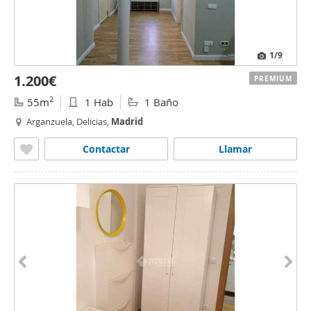
1
/9
1.200€
PREMIUM
2
55m
1 Hab
1 Baño
Arganzuela, Delicias,
Madrid
Contactar
Llamar