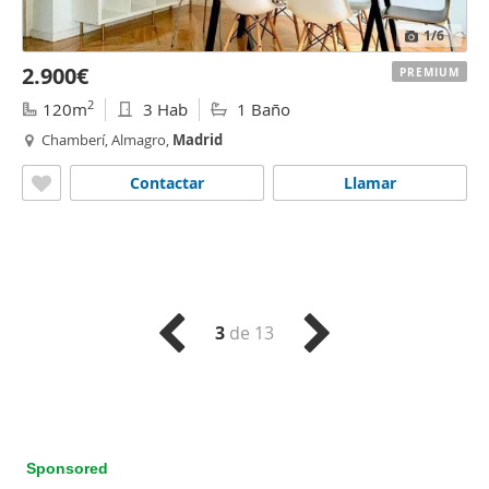
1
/6
2.900€
PREMIUM
2
120m
3 Hab
1 Baño
Chamberí, Almagro,
Madrid
Contactar
Llamar
3
de 13