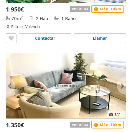
1.950€
Máx. 10km
PREMIUM
2
70m
2 Hab
1 Baño
Patraix, Valencia
Contactar
Llamar
1
/7
1.350€
Máx. 10km
PREMIUM