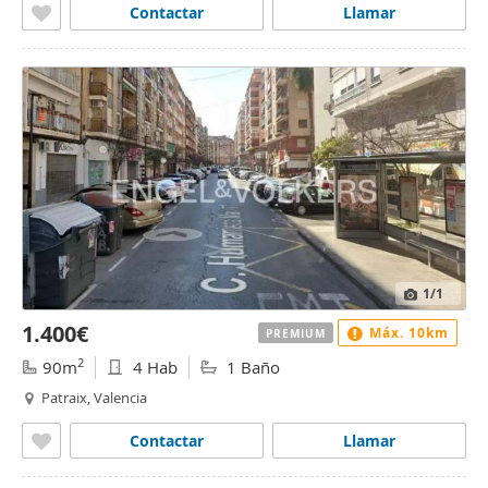
Contactar
Llamar
1
/1
1.400€
Máx. 10km
PREMIUM
2
90m
4 Hab
1 Baño
Patraix, Valencia
Contactar
Llamar