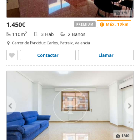
1
/1
1.450€
Máx. 10km
PREMIUM
2
110m
3 Hab
2 Baños
Carrer de l'Arxiduc Carles, Patraix, Valencia
Contactar
Llamar
1
/40