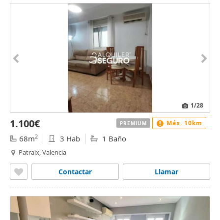
1
/28
1.100€
Máx. 10km
PREMIUM
2
68m
3 Hab
1 Baño
Patraix, Valencia
Contactar
Llamar