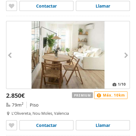
Contactar
Llamar
1
/10
2.850€
Máx. 10km
PREMIUM
2
79m
Piso
L'Olivereta, Nou Moles, Valencia
Contactar
Llamar