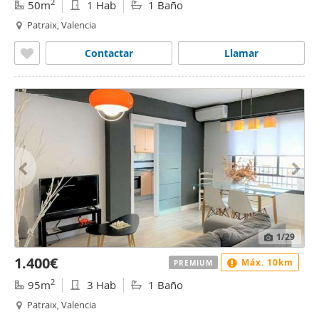
2
50m
1 Hab
1 Baño
Patraix, Valencia
Contactar
Llamar
1
/29
1.400€
Máx. 10km
PREMIUM
2
95m
3 Hab
1 Baño
Patraix, Valencia