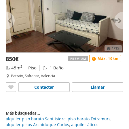
1
/15
850€
Máx. 10km
PREMIUM
2
45m
Piso
1 Baño
Patraix, Safranar, Valencia
Contactar
Llamar
Más búsquedas...
alquiler piso barato Sant Isidre
,
piso barato Extramurs
,
alquiler pisos Archiduque Carlos
,
alquiler áticos