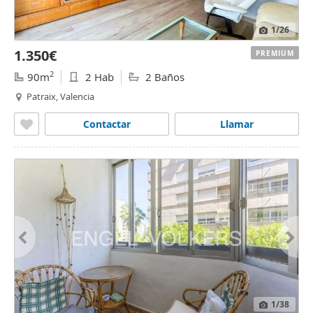
1
/26
1.350€
PREMIUM
2
90m
2 Hab
2 Baños
Patraix, Valencia
Contactar
Llamar
1
/38