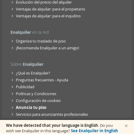
Evolución del precio del alquiler
Ventajas de alquilar: para el propietario
Ventajas de alquilar: para el inquilino
Enalquiler
en la red
Organiza tu traslado de piso
¡Recomienda Enalquiler a un amigo!
Sobre
Enalquiler
¿Qué es Enalquiler?
Preguntas frecuentes - Ayuda
Publicidad
Políticas y Condiciones
Configuración de cookies
Anuncia tu piso
Servicios para anunciantes profesionales
Anuncio de fusión
×
We have detected that your language is English
. Do you
wish see Enalquiler in this language?
See Enalquiler in English