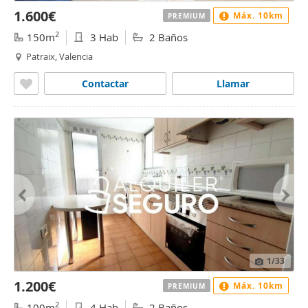
1.600€
Máx. 10km
PREMIUM
2
150m
3 Hab
2 Baños
Patraix, Valencia
Contactar
Llamar
1
/33
1.200€
Máx. 10km
PREMIUM
2
100m
4 Hab
2 Baños