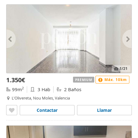
1
/21
1.350€
Máx. 10km
PREMIUM
2
99m
3 Hab
2 Baños
L'Olivereta, Nou Moles, Valencia
Contactar
Llamar