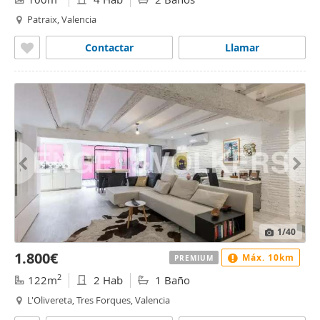
Patraix, Valencia
Contactar
Llamar
1
/40
1.800€
Máx. 10km
PREMIUM
2
122m
2 Hab
1 Baño
L'Olivereta, Tres Forques, Valencia