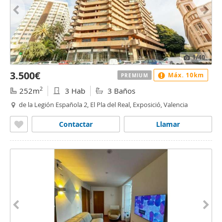
1
/40
3.500€
Máx. 10km
PREMIUM
2
252m
3 Hab
3 Baños
de la Legión Española 2, El Pla del Real, Exposició, Valencia
Contactar
Llamar