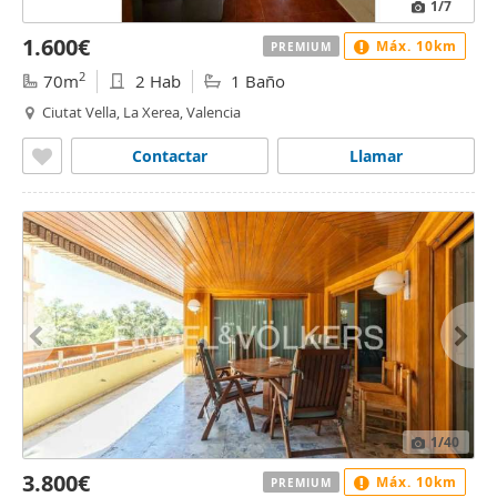
1
/7
1.600€
Máx. 10km
PREMIUM
2
70m
2 Hab
1 Baño
Ciutat Vella, La Xerea, Valencia
Contactar
Llamar
1
/40
3.800€
Máx. 10km
PREMIUM