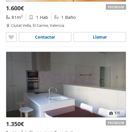
1.600€
PREMIUM
2
81m
1 Hab
1 Baño
Ciutat Vella, El Carme, Valencia
Contactar
Llamar
1
/1
1.350€
PREMIUM
2