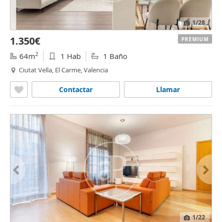
1
/28
1.350€
PREMIUM
2
64m
1 Hab
1 Baño
Ciutat Vella, El Carme, Valencia
Contactar
Llamar
1
/22