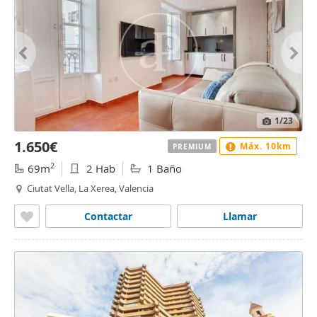
1
/23
1.650€
Máx. 10km
PREMIUM
2
69m
2 Hab
1 Baño
Ciutat Vella, La Xerea, Valencia
Contactar
Llamar