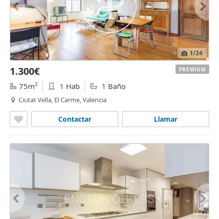
1
/24
1.300€
PREMIUM
2
75m
1 Hab
1 Baño
Ciutat Vella, El Carme, Valencia
Contactar
Llamar