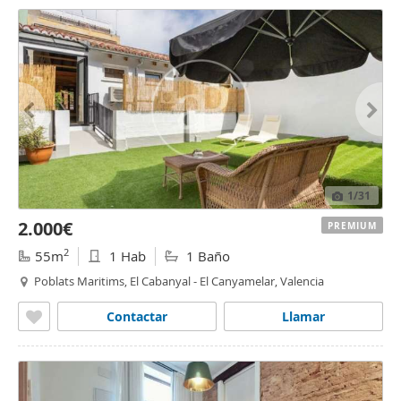
1
/31
2.000€
PREMIUM
2
55m
1 Hab
1 Baño
Poblats Maritims, El Cabanyal - El Canyamelar, Valencia
Contactar
Llamar