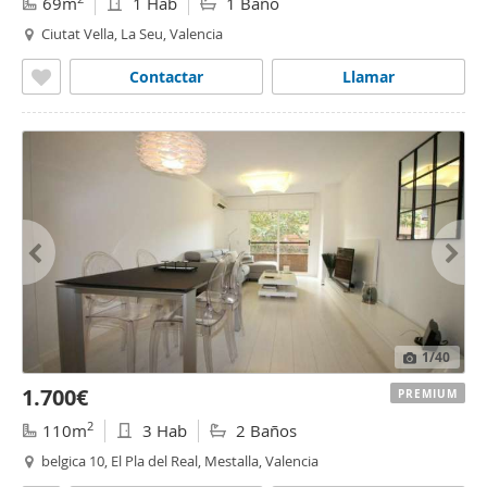
69m
1 Hab
1 Baño
Ciutat Vella, La Seu, Valencia
Contactar
Llamar
1
/40
1.700€
PREMIUM
2
110m
3 Hab
2 Baños
belgica 10, El Pla del Real, Mestalla, Valencia