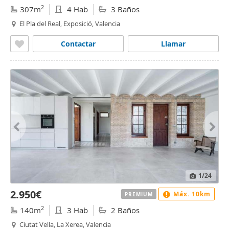
2
307m
4 Hab
3 Baños
El Pla del Real, Exposició, Valencia
Contactar
Llamar
1
/24
2.950€
Máx. 10km
PREMIUM
2
140m
3 Hab
2 Baños
Ciutat Vella, La Xerea, Valencia