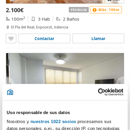
2.100€
Máx. 10km
PREMIUM
2
100m
3 Hab
2 Baños
El Pla del Real, Exposició, Valencia
Contactar
Llamar
Uso responsable de sus datos
1
/39
Nosotros y
nuestros 1022 socios
procesamos sus
2.500€
Máx. 10km
DESTACADO
datos personales, p.ej., su dirección IP, con tecnologías