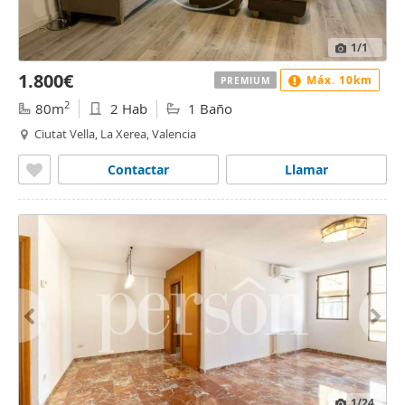
1
/1
1.800€
Máx. 10km
PREMIUM
2
80m
2 Hab
1 Baño
Ciutat Vella, La Xerea, Valencia
Contactar
Llamar
1
/24