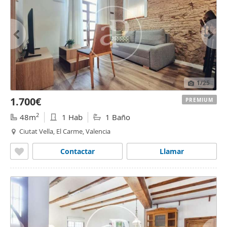
1
/25
1.700€
PREMIUM
2
48m
1 Hab
1 Baño
Ciutat Vella, El Carme, Valencia
Contactar
Llamar