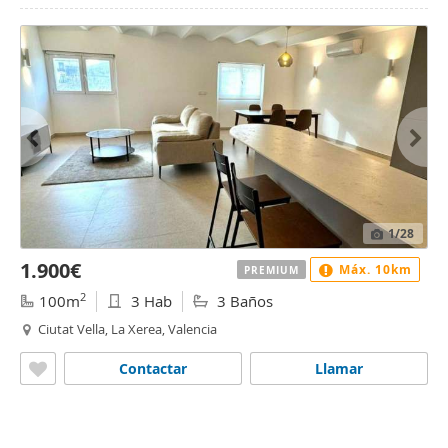
1
/28
1.900€
Máx. 10km
PREMIUM
2
100m
3 Hab
3 Baños
Ciutat Vella, La Xerea, Valencia
Contactar
Llamar