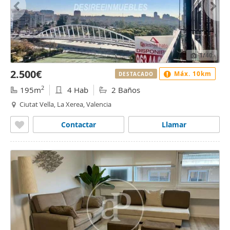
1
/40
2.500€
Máx. 10km
DESTACADO
2
195m
4 Hab
2 Baños
Ciutat Vella, La Xerea, Valencia
Contactar
Llamar