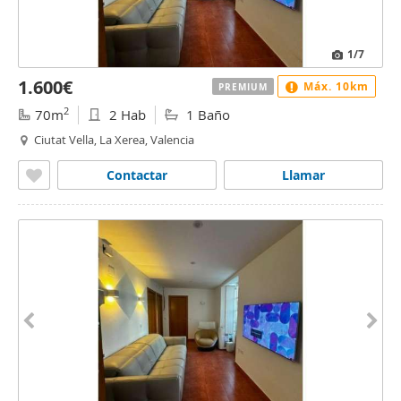
1
/7
1.600€
Máx. 10km
PREMIUM
2
70m
2 Hab
1 Baño
Ciutat Vella, La Xerea, Valencia
Contactar
Llamar