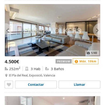
1
/40
4.500€
Máx. 10km
PREMIUM
2
252m
3 Hab
3 Baños
El Pla del Real, Exposició, Valencia
Contactar
Llamar