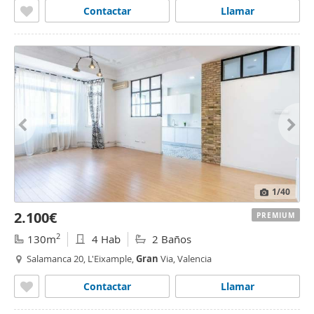
Contactar
Llamar
1
/40
2.100€
PREMIUM
2
130m
4 Hab
2 Baños
Salamanca 20, L'Eixample,
Gran
Via, Valencia
Contactar
Llamar