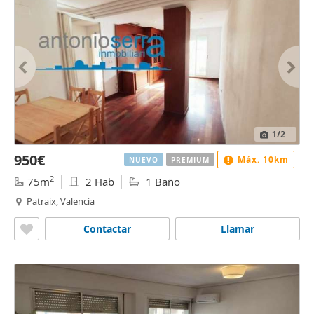
1
/2
950€
Máx. 10km
NUEVO
PREMIUM
2
75m
2 Hab
1 Baño
Patraix, Valencia
Contactar
Llamar