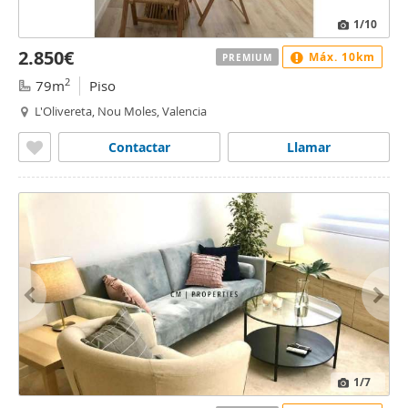
1
/10
2.850€
Máx. 10km
PREMIUM
2
79m
Piso
L'Olivereta, Nou Moles, Valencia
Contactar
Llamar
1
/7