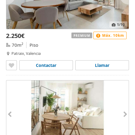
1
/10
2.250€
Máx. 10km
PREMIUM
2
70m
Piso
Patraix, Valencia
Contactar
Llamar