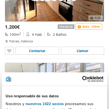
1
/33
1.200€
Máx. 10km
PREMIUM
2
100m
4 Hab
2 Baños
Patraix, Valencia
Contactar
Llamar
Uso responsable de sus datos
Nosotros y
nuestros 1022 socios
procesamos sus