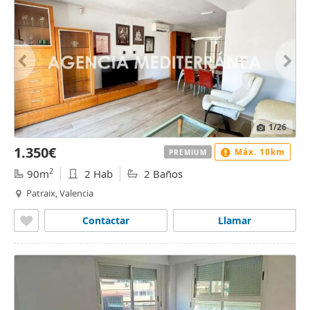
1
/26
1.350€
Máx. 10km
PREMIUM
2
90m
2 Hab
2 Baños
Patraix, Valencia
Contactar
Llamar