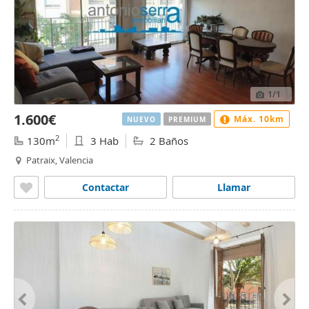
1
/1
1.600€
Máx. 10km
NUEVO
PREMIUM
2
130m
3 Hab
2 Baños
Patraix, Valencia
Contactar
Llamar