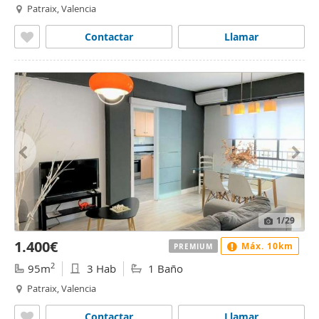
Patraix, Valencia
Contactar
Llamar
1
/29
1.400€
Máx. 10km
PREMIUM
2
95m
3 Hab
1 Baño
Patraix, Valencia
Contactar
Llamar