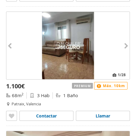
1
/28
1.100€
Máx. 10km
PREMIUM
2
68m
3 Hab
1 Baño
Patraix, Valencia
Contactar
Llamar