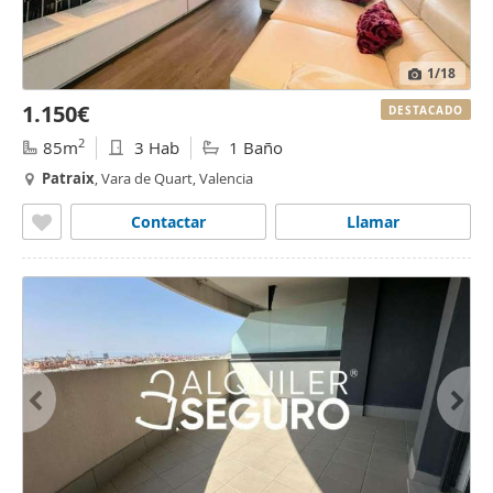
1
/18
1.150€
DESTACADO
2
85m
3 Hab
1 Baño
Patraix
, Vara de Quart, Valencia
Contactar
Llamar