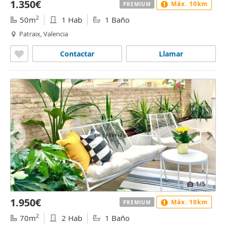
1.350€
Máx. 10km
PREMIUM
2
50m
1 Hab
1 Baño
Patraix, Valencia
Contactar
Llamar
1
/5
1.950€
Máx. 10km
PREMIUM
2
70m
2 Hab
1 Baño