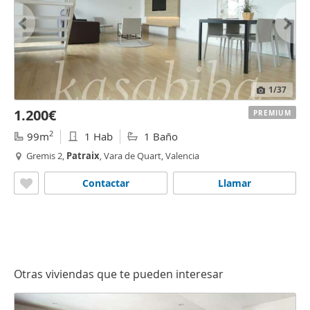
1
/37
1.200€
PREMIUM
2
99m
1 Hab
1 Baño
Gremis 2,
Patraix
, Vara de Quart, Valencia
Contactar
Llamar
Otras viviendas que te pueden interesar