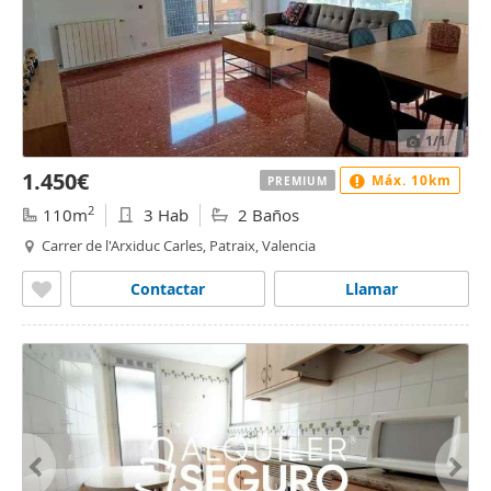
1
/1
1.450€
Máx. 10km
PREMIUM
2
110m
3 Hab
2 Baños
Carrer de l'Arxiduc Carles, Patraix, Valencia
Contactar
Llamar