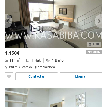
1
/30
1.150€
PREMIUM
2
114m
1 Hab
1 Baño
Patraix
, Vara de Quart, Valencia
Contactar
Llamar