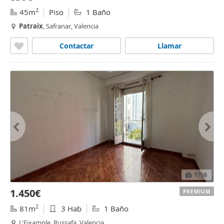
2
45m
Piso
1 Baño
Patraix
, Safranar, Valencia
Contactar
Llamar
1
/16
1.450€
PREMIUM
2
81m
3 Hab
1 Baño
L'Eixample, Russafa, Valencia