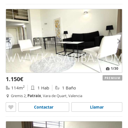
1
/30
1.150€
PREMIUM
2
114m
1 Hab
1 Baño
Gremis 2,
Patraix
, Vara de Quart, Valencia
Contactar
Llamar