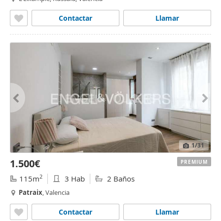
Contactar
Llamar
1
/31
1.500€
PREMIUM
2
115m
3 Hab
2 Baños
Patraix
, Valencia
Contactar
Llamar