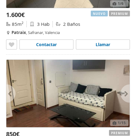
1
/6
1.600€
NUEVO
PREMIUM
2
85m
3 Hab
2 Baños
Patraix
, Safranar, Valencia
Contactar
Llamar
1
/15
850€
PREMIUM