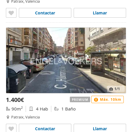
Patraix, Valencia
Contactar
Llamar
1
/1
1.400€
Máx. 10km
PREMIUM
2
90m
4 Hab
1 Baño
Patraix, Valencia
Contactar
Llamar