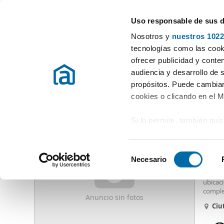
Uso responsable de sus 
Especialistas en pisos en alquiler
Nosotros y
nuestros 1022
Valencia
Elegir distrito
tecnologías como las cooki
ofrecer publicidad y conte
Inicio
Alquiler pisos Valencia / València
Alquiler pisos Valencia
audiencia y desarrollo de 
propósitos. Puede cambiar
Alquiler piso terraza Ciutat Vella Valencia
(63 viviendas)
cookies o clicando en el 
Si lo permite, también qui
1.85
Recopilar información
95
metros
S
Identificar su disposi
Necesario
Alquil
e
digitales)
Engel&V
l
ubicac
Obtenga más información 
e
comple
preferencias en la
sección
Anuncio sin fotos
aseo d
c
Ciu
en la Declaración de cooki
igual q
c