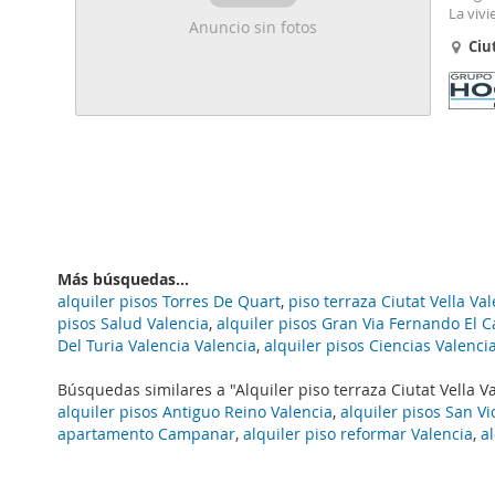
La vivi
Anuncio sin fotos
madera
Ciu
La pro
salón
Más búsquedas...
alquiler pisos Torres De Quart
,
piso terraza Ciutat Vella Va
pisos Salud Valencia
,
alquiler pisos Gran Via Fernando El C
Del Turia Valencia Valencia
,
alquiler pisos Ciencias Valenci
Búsquedas similares a "Alquiler piso terraza Ciutat Vella V
alquiler pisos Antiguo Reino Valencia
,
alquiler pisos San Vi
apartamento Campanar
,
alquiler piso reformar Valencia
,
a