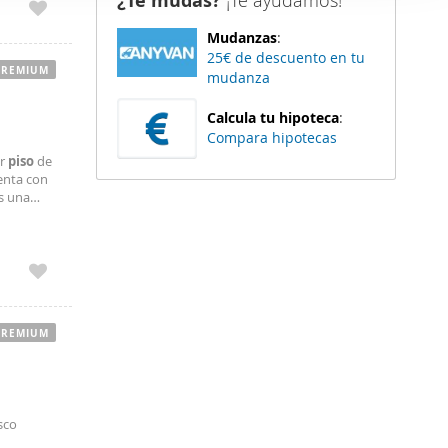
¿Te mudas?
¡Te ayudamos!
er funciones
Mudanzas
:
 haga del
25€ de descuento en tu
den
PREMIUM
mudanza
r del uso
Calcula tu hipoteca
:
Compara hipotecas
or
piso
de
uenta con
s una
eno
PREMIUM
sco