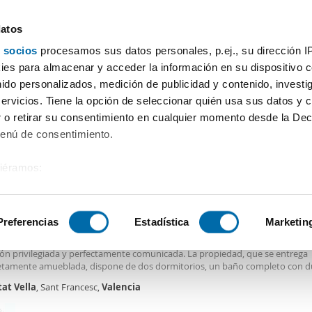
datos
 socios
procesamos sus datos personales, p.ej., su dirección I
Precio
Superficie
Habitaciones
Más filtros - 2
es para almacenar y acceder la información en su dispositivo co
nido personalizados, medición de publicidad y contenido, investi
Alquiler piso terraza Ciutat Vella Valencia
servicios. Tiene la opción de seleccionar quién usa sus datos y 
 o retirar su consentimiento en cualquier momento desde la Dec
Ordenación Enalqu
Menú de consentimiento.
siéramos:
0€
 sobre su ubicación geográfica que puede tener una precisión de
2
m
2 Hab
2 Baños
tivo analizándolo activamente para buscar características específ
Preferencias
Estadística
Marketin
er piso terraza y ascensor Ciutat vella
ölkers les presenta esta vivienda situada en la calle Colón de
Valencia
, en
ión privilegiada y perfectamente comunicada. La propiedad, que se entrega
sobre cómo se procesan sus datos personales y establezca su
tamente amueblada, dispone de dos dormitorios, un baño completo con d
 de datos
. Puede cambiar o retirar su consentimiento en cualq
e cortesía. Cuenta con un amplio salón-comedor con salida directa a una
te
tat
Vella
, Sant Francesc,
Valencia
es.
ue el dormitorio principal. La cocina