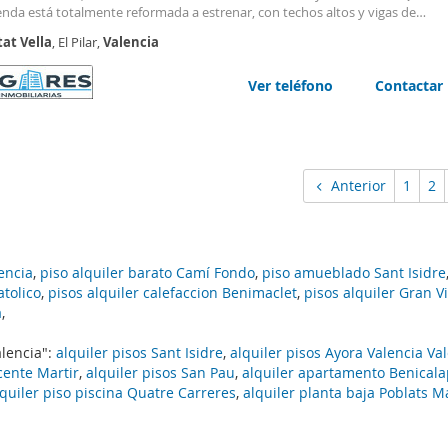
enda está totalmente reformada a estrenar, con techos altos y vigas de
,creando un ambiente elegante y acogedor.
tat
Vella
, El Pilar,
Valencia
piedad se distribuye de la siguiente forma: un baño moderno y funcional.Am
Ver teléfono
Contactar
Anterior
1
2
lencia
,
piso alquiler barato Camí Fondo
,
piso amueblado Sant Isidre
atolico
,
pisos alquiler calefaccion Benimaclet
,
pisos alquiler Gran 
a
,
alencia":
alquiler pisos Sant Isidre
,
alquiler pisos Ayora Valencia Va
cente Martir
,
alquiler pisos San Pau
,
alquiler apartamento Benicala
lquiler piso piscina Quatre Carreres
,
alquiler planta baja Poblats M