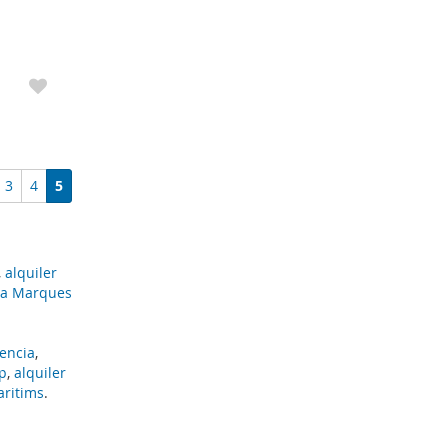
plio
3
4
5
,
alquiler
Via Marques
lencia
,
p
,
alquiler
aritims
.