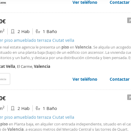
Ver teléfono
Contactar
web se usan para personalizar el contenido y los anuncios, ofrec
ar el tráfico. Además, compartimos información sobre el uso que
tners de redes sociales, publicidad y análisis web, quienes pue
0€
ación que les haya proporcionado o que hayan recopilado a parti
2
m
2 Hab
1 Baño
vicios.
er piso amueblado terraza Ciutat vella
 real estate agencia le presenta un
piso
en
Valencia
. Se alquila un acoged
ituado en una planta baja (bajo) de un edificio con ascensor. La vivienda c
itorios y un baño, y destaca por una distribución cómoda y bien pensada. E
 magnífica para una pareja o una familia pequeña que sueñe con vivir en pl
tat
Vella
, El Carme,
Valencia
 del casco antiguo. El
piso
se
Ver teléfono
Contactar
encia
0€
2
m
2 Hab
1 Baño
er piso amueblado terraza Ciutat vella
o
piso
en Planta baja, en alquiler con entrada independiente, situado en el ca
o de
Valencia
, a escasos metros del Mercado Central y las torres de Quart.