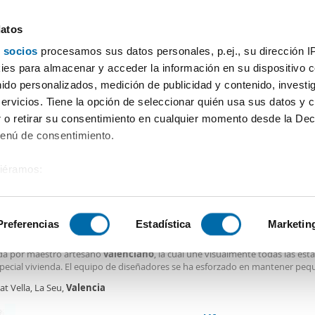
datos
 socios
procesamos sus datos personales, p.ej., su dirección I
Precio
Superficie
Habitaciones
Más filtros - 2
es para almacenar y acceder la información en su dispositivo co
nido personalizados, medición de publicidad y contenido, investi
Alquiler áticos Cortes Valencianas Valencia
servicios. Tiene la opción de seleccionar quién usa sus datos y 
 o retirar su consentimiento en cualquier momento desde la Dec
Ordenación Enalqu
Menú de consentimiento.
siéramos:
00€
 sobre su ubicación geográfica que puede tener una precisión de
2
1m
4 Hab
3 Baños
tivo analizándolo activamente para buscar características específ
Preferencias
Estadística
Marketin
er ático terraza y ascensor Ciutat vella
ila para estancias
cortas
, por meses. Se ingres por la escalera helicoidal a
ada por maestro artesano
valenciano
, la cual une visualmente todas las est
sobre cómo se procesan sus datos personales y establezca su
special vivienda. El equipo de diseñadores se ha esforzado en mantener pe
 de datos
. Puede cambiar o retirar su consentimiento en cualq
 de la historia de este edificio dejando pinceladas en la vivienda, como los 
at Vella, La Seu,
Valencia
ivos y lienzos de pared antigua
es.