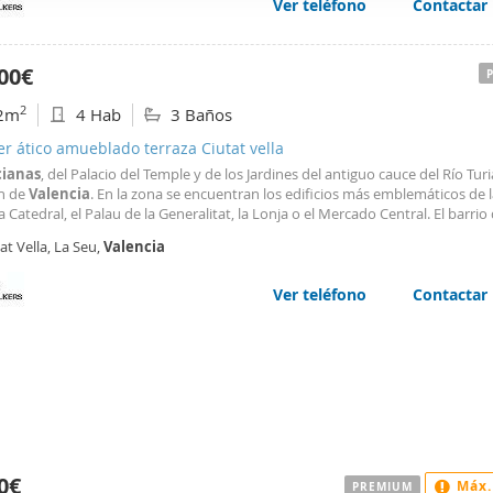
Ver teléfono
Contactar
web se usan para personalizar el contenido y los anuncios, ofrec
ar el tráfico. Además, compartimos información sobre el uso que
tners de redes sociales, publicidad y análisis web, quienes pue
00€
ación que les haya proporcionado o que hayan recopilado a parti
2
2m
4 Hab
3 Baños
vicios.
er ático amueblado terraza Ciutat vella
cianas
, del Palacio del Temple y de los Jardines del antiguo cauce del Río Turia
n de
Valencia
. En la zona se encuentran los edificios más emblemáticos de l
 Catedral, el Palau de la Generalitat, la Lonja o el Mercado Central. El barrio
l más antiguo de
Valencia
, se caracteriza por sus calles empedradas, llenas d
at Vella, La Seu,
Valencia
a disponiendo de gran cantidad
Ver teléfono
Contactar
0€
Máx.
PREMIUM