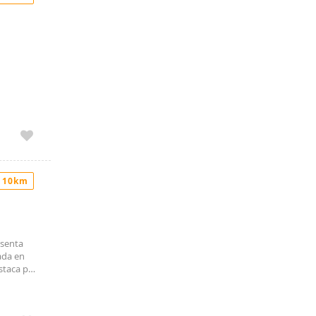
 10km
esenta
ada en
staca por
alón-