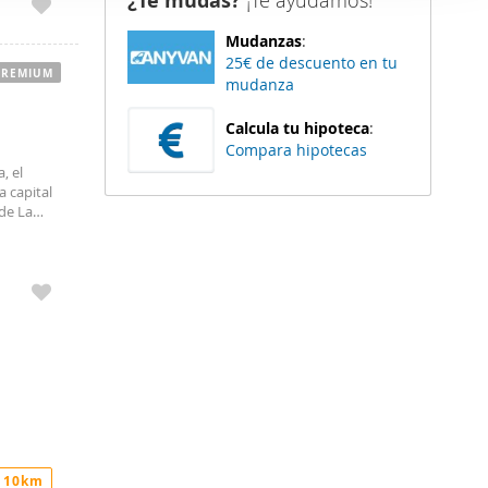
¿Te mudas?
¡Te ayudamos!
er funciones
Mudanzas
:
 haga del
25€ de descuento en tu
den
PREMIUM
mudanza
r del uso
Calcula tu hipoteca
:
Compara hipotecas
, el
a capital
 de La
e color y
 10km