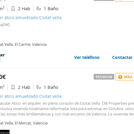
2
m
2 Hab
1 Baño
er ático amueblado Ciutat vella
sa[IW]
at Vella, El Carme, Valencia
Ver teléfono
Contactar
0€
Máx.
PREMIUM
2
m
2 Hab
1 Baño
er ático amueblado Ciutat vella
acular Atico en alquiler en pleno corazón de Ciutat Vella CM Properties pr
clusiva vivienda totalmente reformada, lista para estrenar en Octubre, ubic
 las zonas más emblemáticas y con más encanto de Valencia. La vivienda de
eño moderno, luminosidad y excelente distribución. Dispone de un amplio s
at Vella, El Mercat, Valencia
r con gran entrada de luz natural, una espaciosa habitación principal, una
ora habitación secundaria equipada con literas, un elegante baño de estilo