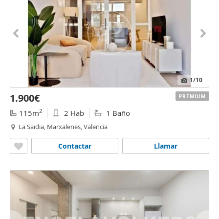
1
/10
1.900€
PREMIUM
2
115m
2 Hab
1 Baño
La Saïdia, Marxalenes, Valencia
Contactar
Llamar