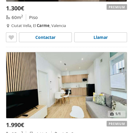
1.300€
PREMIUM
2
60m
Piso
Ciutat Vella, El
Carme
, Valencia
Contactar
Llamar
1
/1
1.990€
PREMIUM
2