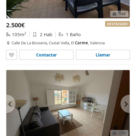
1
/40
2.500€
DESTACADO
2
105m
2 Hab
1 Baño
Calle De La Bosseria, Ciutat Vella, El
Carme
, Valencia
Contactar
Llamar
1
/10