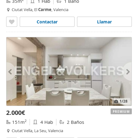
35m
1 Hab
1 Baño
Ciutat Vella, El
Carme
, Valencia
Contactar
Llamar
1
/28
2.000€
PREMIUM
2
151m
4 Hab
2 Baños
Ciutat Vella, La Seu, Valencia