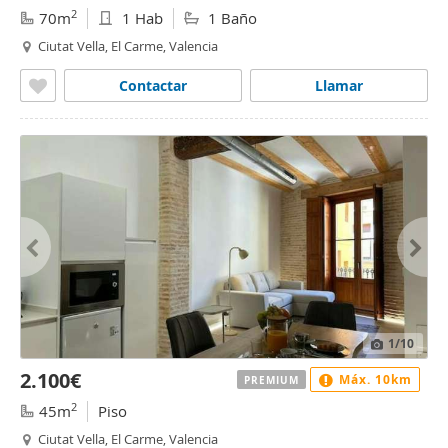
2
70m
1 Hab
1 Baño
Ciutat Vella, El Carme, Valencia
Contactar
Llamar
1
/10
2.100€
Máx. 10km
PREMIUM
2
45m
Piso
Ciutat Vella, El Carme, Valencia