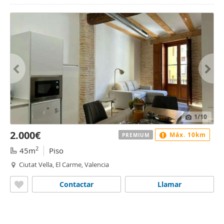
1
/10
2.000€
Máx. 10km
PREMIUM
2
45m
Piso
Ciutat Vella, El Carme, Valencia
Contactar
Llamar