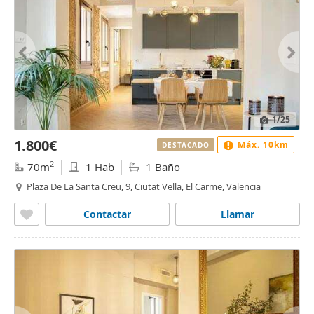
1
/25
1.800€
Máx. 10km
DESTACADO
2
70m
1 Hab
1 Baño
Plaza De La Santa Creu, 9, Ciutat Vella, El Carme, Valencia
Contactar
Llamar