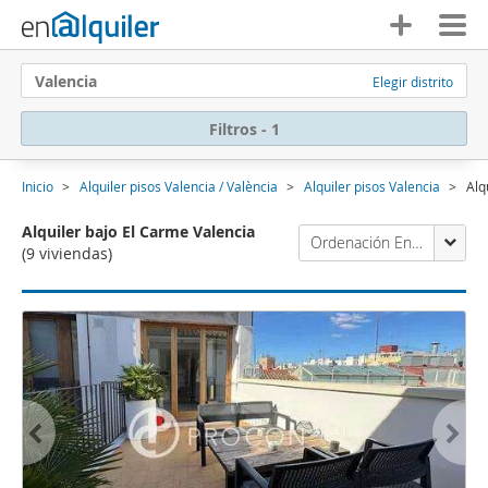
Valencia
Elegir distrito
Filtros - 1
Inicio
Alquiler pisos Valencia / València
Alquiler pisos Valencia
Alq
Alquiler bajo El Carme Valencia
Ordenación Enalquiler
(9 viviendas)