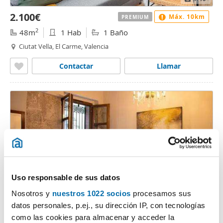
2.100€
Máx. 10km
PREMIUM
2
48m
1 Hab
1 Baño
Ciutat Vella, El Carme, Valencia
Contactar
Llamar
Uso responsable de sus datos
Nosotros y
nuestros 1022 socios
procesamos sus
1
/34
datos personales, p.ej., su dirección IP, con tecnologías
1.800€
Máx. 10km
DESTACADO
como las cookies para almacenar y acceder la