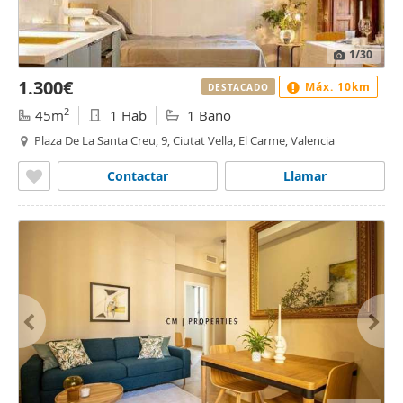
1
/30
1.300€
Máx. 10km
DESTACADO
2
45m
1 Hab
1 Baño
Plaza De La Santa Creu, 9, Ciutat Vella, El Carme, Valencia
Contactar
Llamar