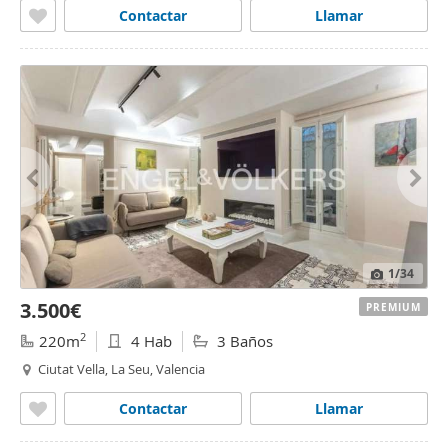
Contactar
Llamar
1
/34
3.500€
PREMIUM
2
220m
4 Hab
3 Baños
Ciutat Vella, La Seu, Valencia
Contactar
Llamar