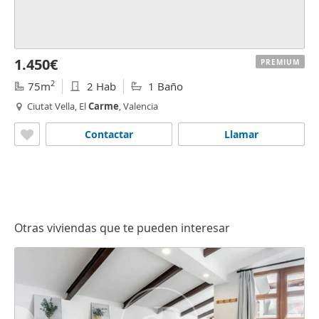
1.450€
PREMIUM
2
75m
2 Hab
1 Baño
Ciutat Vella, El
Carme
, Valencia
Contactar
Llamar
Otras viviendas que te pueden interesar