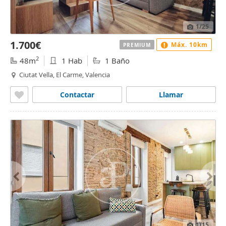
1
/25
1.700€
Máx. 10km
PREMIUM
2
48m
1 Hab
1 Baño
Ciutat Vella, El Carme, Valencia
Contactar
Llamar
1
/15