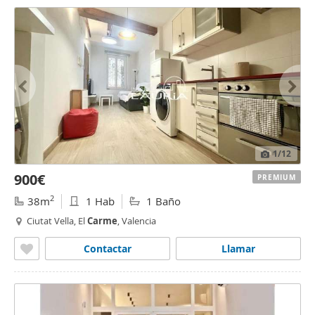
1
/12
900€
PREMIUM
2
38m
1 Hab
1 Baño
Ciutat Vella, El
Carme
, Valencia
Contactar
Llamar