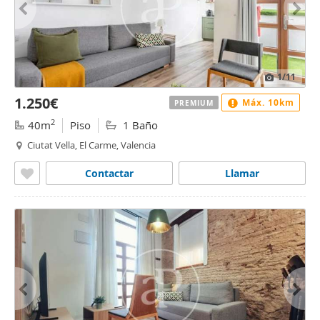
1
/11
1.250€
Máx. 10km
PREMIUM
2
40m
Piso
1 Baño
Ciutat Vella, El Carme, Valencia
Contactar
Llamar