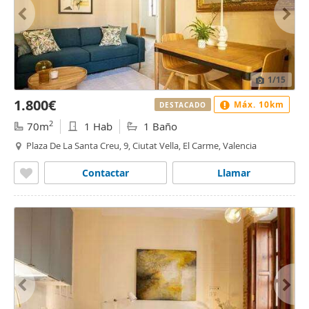
1
/15
1.800€
Máx. 10km
DESTACADO
2
70m
1 Hab
1 Baño
Plaza De La Santa Creu, 9, Ciutat Vella, El Carme, Valencia
Contactar
Llamar