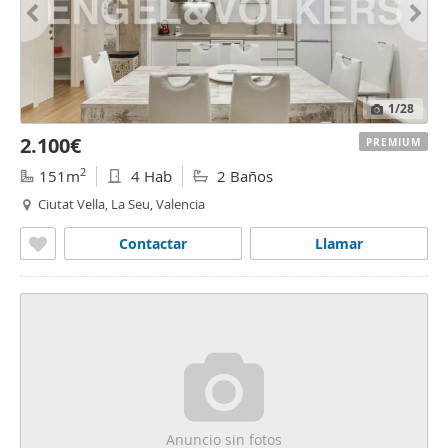
1
/28
2.100€
PREMIUM
2
151m
4 Hab
2 Baños
Ciutat Vella, La Seu, Valencia
Contactar
Llamar
Anuncio sin fotos