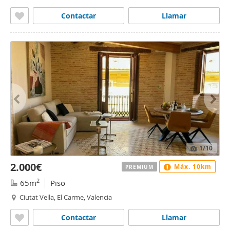
Contactar
Llamar
1
/10
2.000€
Máx. 10km
PREMIUM
2
65m
Piso
Ciutat Vella, El Carme, Valencia
Contactar
Llamar