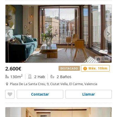
1
/40
2.600€
Máx. 10km
DESTACADO
2
130m
2 Hab
2 Baños
Plaza De La Santa Creu, 9, Ciutat Vella, El Carme, Valencia
Contactar
Llamar