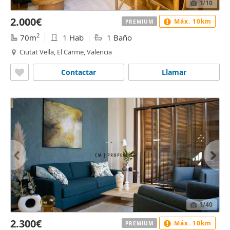
1
/10
2.000€
Máx. 10km
PREMIUM
2
70m
1 Hab
1 Baño
Ciutat Vella, El Carme, Valencia
Contactar
Llamar
1
/40
2.300€
Máx. 10km
PREMIUM