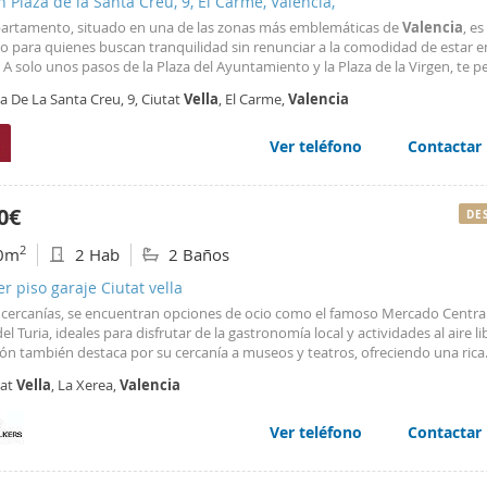
n Plaza de la Santa Creu, 9, El Carme, València,
partamento, situado en una de las zonas más emblemáticas de
Valencia
, es
o para quienes buscan tranquilidad sin renunciar a la comodidad de estar e
 A solo unos pasos de la Plaza del Ayuntamiento y la Plaza de la Virgen, te p
ir la esencia de la
ciudad
con facilidad. Uno de sus mayores encantos es su 
a De La Santa Creu, 9, Ciutat
Vella
, El Carme,
Valencia
lada, un espacio ideal
Ver teléfono
Contactar
0€
DE
2
0m
2 Hab
2 Baños
er piso garaje Ciutat vella
s cercanías, se encuentran opciones de ocio como el famoso Mercado Central
del Turia, ideales para disfrutar de la gastronomía local y actividades al aire li
ión también destaca por su cercanía a museos y teatros, ofreciendo una rica
ncia cultural. Este enclave único en
Valencia
promete una vida de lujo y c
tat
Vella
, La Xerea,
Valencia
ando la esencia vibrante de la
ciudad
.
Ver teléfono
Contactar