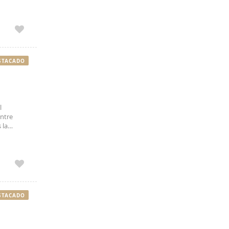
s
rar la
STACADO
l
entre
 la
uenta con
STACADO