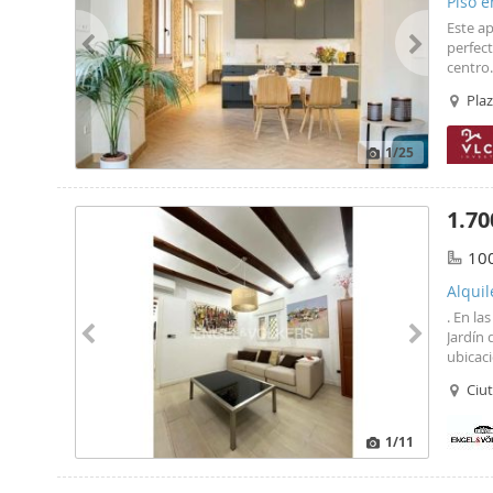
Piso e
Este a
perfect
centro.
descubr
Plaz
acrista
1
/25
1.70
10
Alquil
. En la
Jardín 
ubicac
experie
Ciu
captur
1
/11