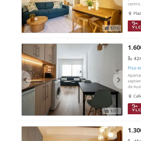
centro.
descubr
Plaz
acrista
1
/15
1.60
42
Piso e
Aparta
septie
de Aust
de la z
Call
necesa
1
/23
1.30