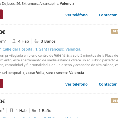
gran variedad de bares, restaurantes y servicios esenciales. Sin duda, podrá
e De Jesús, 56, Extramurs, Arrancapins,
Valencia
entar una vida cómoda en una ubicación privilegiada para disfrutar y explo
d
! CONTRATO MINIMO 6 MESES.
Ver teléfono
Contactar
0€
DE
2
6m
4 Hab
3 Baños
n Calle del Hospital, 1, Sant Francesc, València,
ión privilegiada en pleno centro de
Valencia
, a solo 5 minutos de la Plaza de
miento, este apartamento de media estancia ofrece un equilibrio perfecto 
ia, comodidad y funcionalidad. Con un diseño y acabados de alta calidad, es
 ideal para quienes buscan un hogar sofisticado en la
ciudad
. La vivienda c
e Del Hospital, 1, Ciutat
Vella
, Sant Francesc,
Valencia
rmitorios, cada uno de ellos con su propia
Ver teléfono
Contactar
0€
DE
2
m
1 Hab
1 Baño