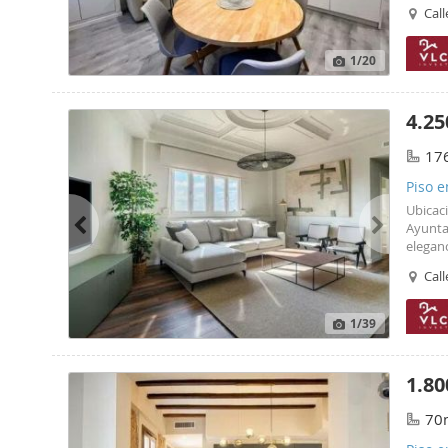
pasos, 
Call
experim
ciuda
1
/20
4.25
17
Piso e
Ubicac
Ayunta
eleganc
opción
Call
tres do
1
/39
1.80
70