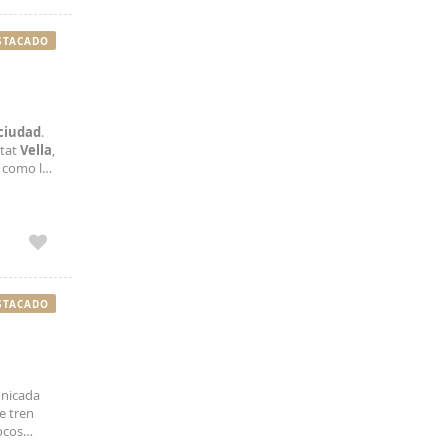
STACADO
ciudad
.
utat
Vella
,
, como la
amplia
STACADO
unicada
e tren
ocos