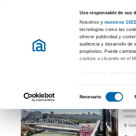
Uso responsable de sus 
Especialistas en pisos en alquiler
Nosotros y
nuestros 1022
Valencia
Elegir distrito
tecnologías como las cooki
ofrecer publicidad y conte
Inicio
Alquiler pisos Valencia / València
Alquiler pisos Valencia
audiencia y desarrollo de 
propósitos. Puede cambiar
Alquiler pisos Ciudad Vella Valencia
(135 viviendas)
cookies o clicando en el 
Si lo permite, también qui
2.50
Recopilar información
19
metros
S
Identificar su disposi
Necesario
Alquil
e
digitales)
Piso
en
l
exterio
Obtenga más información 
e
calefac
preferencias en la
sección
parque
c
Ciu
en la Declaración de cooki
los jar
c