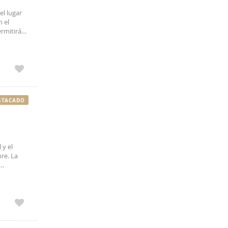
 el lugar
n el
ermitirá
galería
STACADO
 y el
bre. La
omodidad,