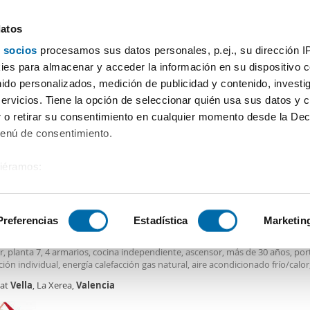
datos
 socios
procesamos sus datos personales, p.ej., su dirección I
Precio
Superficie
Habitaciones
Más filtros - 2
es para almacenar y acceder la información en su dispositivo co
nido personalizados, medición de publicidad y contenido, investi
Alquiler pisos Ciudad Vella Valencia
servicios. Tiene la opción de seleccionar quién usa sus datos y 
 o retirar su consentimiento en cualquier momento desde la Dec
Ordenación Enalqu
Menú de consentimiento.
siéramos:
0€
DE
 sobre su ubicación geográfica que puede tener una precisión de
2
5m
4 Hab
2 Baños
tivo analizándolo activamente para buscar características específ
Preferencias
Estadística
Marketin
er piso aire acondicionado Ciutat vella
 PLA DEL REMEI, con 195 m² construidos, 4 dormitorios, 2 baños, buen esta
r, planta 7, 4 armarios, cocina independiente, ascensor, más de 30 años, por
sobre cómo se procesan sus datos personales y establezca su
ción individual, energía calefacción gas natural, aire acondicionado frío/calor
 de datos
. Puede cambiar o retirar su consentimiento en cualq
t, balcón. Magnifica vivienda exterior, muy luminosa con vistas panorámica
tat
Vella
, La Xerea,
Valencia
es.
dines del Turia en pleno centro