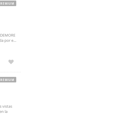
PREMIUM
 DEMORE
a por el
 larga
PREMIUM
s vistas
en la
nteresado
tacta con