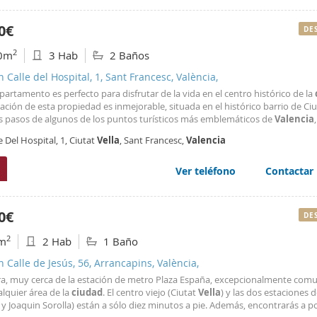
0€
DE
2
0m
3 Hab
2 Baños
n Calle del Hospital, 1, Sant Francesc, València,
apartamento es perfecto para disfrutar de la vida en el centro histórico de la
ación de esta propiedad es inmejorable, situada en el histórico barrio de Ci
s pasos de algunos de los puntos turísticos más emblemáticos de
Valencia
l, la Plaza de la Virgen y el Mercado Central. Además, está rodeada de una 
e Del Hospital, 1, Ciutat
Vella
, Sant Francesc,
Valencia
de restaurantes, tiendas
Ver teléfono
Contactar
0€
DE
2
m
2 Hab
1 Baño
n Calle de Jesús, 56, Arrancapins, València,
ra, muy cerca de la estación de metro Plaza España, excepcionalmente com
lquier área de la
ciudad
. El centro viejo (Ciutat
Vella
) y las dos estaciones d
 y Joaquin Sorolla) están a sólo diez minutos a pie. Además, encontrarás a p