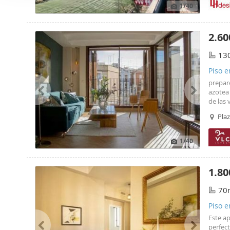
i
1
/40
Las cookies de este sitio 
ó
de redes sociales y analiz
n
sitio web con nuestros par
2.60
d
combinarla con otra inform
e
13
que haya hecho de sus ser
c
Piso e
o
prepare
n
azotea 
s
de las 
bomba d
e
Plaz
para tu
n
meses a
t
1
/40
i
m
1.80
i
e
70
n
Piso e
t
Este a
o
perfect