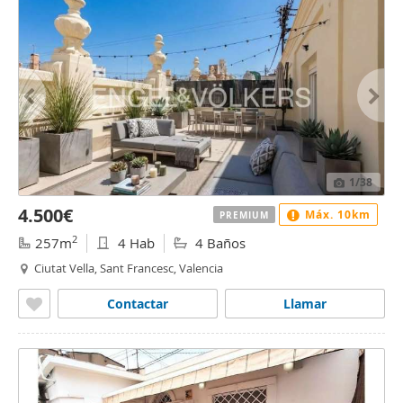
1
/38
4.500€
Máx. 10km
PREMIUM
2
257m
4 Hab
4 Baños
Ciutat Vella, Sant Francesc, Valencia
Contactar
Llamar