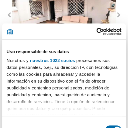
1
/30
1.600€
Uso responsable de sus datos
Máx. 10km
PREMIUM
Nosotros y
nuestros 1022 socios
procesamos sus
2
66m
2 Hab
1 Baño
datos personales, p.ej., su dirección IP, con tecnologías
Ciutat Vella, Sant Francesc, Valencia
como las cookies para almacenar y acceder la
Contactar
Llamar
información en su dispositivo con el fin de ofrecer
publicidad y contenido personalizados, medición de
publicidad y contenido, investigación de audiencia y
desarrollo de servicios. Tiene la opción de seleccionar
quién usa sus datos y con qué propósitos. Puede
cambiar o retirar su consentimiento en cualquier
momento desde la Declaración de cookies o clicando en
S