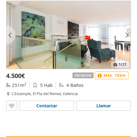
1
/21
4.500€
Máx. 10km
PREMIUM
2
251m
5 Hab
4 Baños
L'Eixample, El Pla del Remei, Valencia
Contactar
Llamar