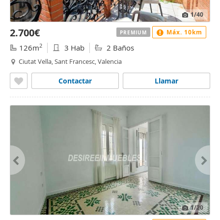
1
/40
2.700€
Máx. 10km
PREMIUM
2
126m
3 Hab
2 Baños
Ciutat Vella, Sant Francesc, Valencia
Contactar
Llamar
1
/20