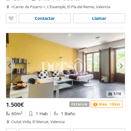
>Carrer de Pizarro >, L'Eixample, El Pla del Remei, Valencia
Contactar
Llamar
1
/16
1.500€
Máx. 10km
PREMIUM
2
60m
1 Hab
1 Baño
Ciutat Vella, El Mercat, Valencia