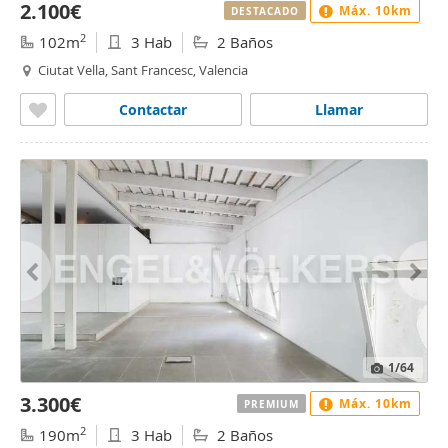
2.100€
Máx. 10km
DESTACADO
2
102m
3 Hab
2 Baños
Ciutat Vella, Sant Francesc, Valencia
Contactar
Llamar
1
/64
3.300€
Máx. 10km
PREMIUM
2
190m
3 Hab
2 Baños