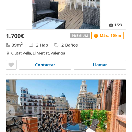
1
/23
1.700€
Máx. 10km
PREMIUM
2
89m
2 Hab
2 Baños
Ciutat Vella, El Mercat, Valencia
Contactar
Llamar