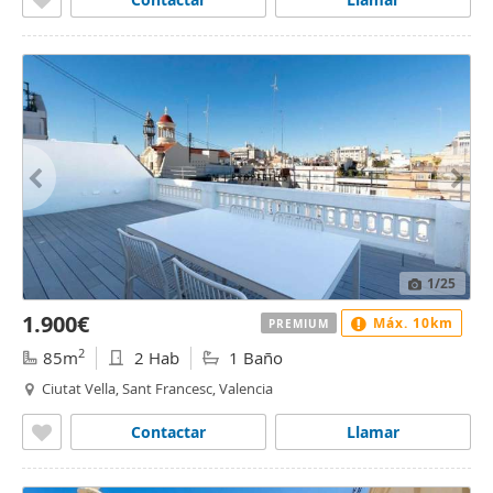
1
/25
1.900€
Máx. 10km
PREMIUM
2
85m
2 Hab
1 Baño
Ciutat Vella, Sant Francesc, Valencia
Contactar
Llamar