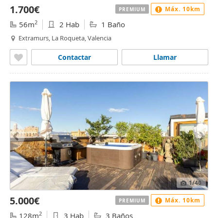
1.700€
Máx. 10km
PREMIUM
2
56m
2 Hab
1 Baño
Extramurs, La Roqueta, Valencia
Contactar
Llamar
1
/40
5.000€
Máx. 10km
PREMIUM
2
128m
3 Hab
3 Baños