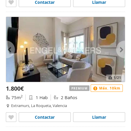
Contactar
Llamar
1
/21
1.800€
Máx. 10km
PREMIUM
2
75m
1 Hab
2 Baños
Extramurs, La Roqueta, Valencia
Contactar
Llamar