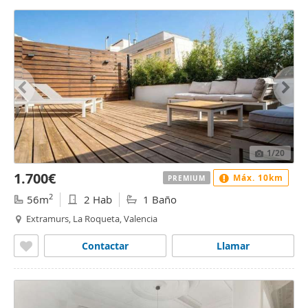
1
/20
1.700€
Máx. 10km
PREMIUM
2
56m
2 Hab
1 Baño
Extramurs, La Roqueta, Valencia
Contactar
Llamar