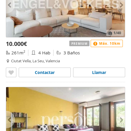
1
/40
10.000€
Máx. 10km
PREMIUM
2
261m
4 Hab
3 Baños
Ciutat Vella, La Seu, Valencia
Contactar
Llamar