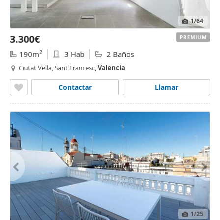
1
/64
3.300€
PREMIUM
2
190m
3 Hab
2 Baños
Ciutat Vella, Sant Francesc,
Valencia
Contactar
Llamar
1
/25