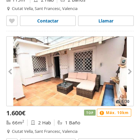
Ciutat Vella, Sant Francesc, Valencia
Contactar
Llamar
1
/30
1.600€
Máx. 10km
TOP
2
66m
2 Hab
1 Baño
Ciutat Vella, Sant Francesc, Valencia