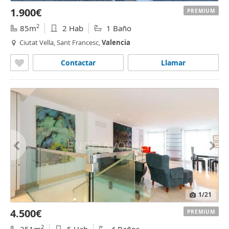
1.900€
PREMIUM
2
85m
2 Hab
1 Baño
Ciutat Vella, Sant Francesc,
Valencia
Contactar
Llamar
1
/21
4.500€
PREMIUM
2