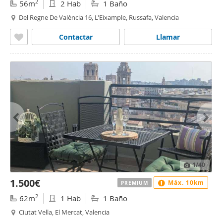
2
56m
2 Hab
1 Baño
Del Regne De València 16, L'Eixample, Russafa, Valencia
Contactar
Llamar
1
/40
1.500€
Máx. 10km
PREMIUM
2
62m
1 Hab
1 Baño
Ciutat Vella, El Mercat, Valencia