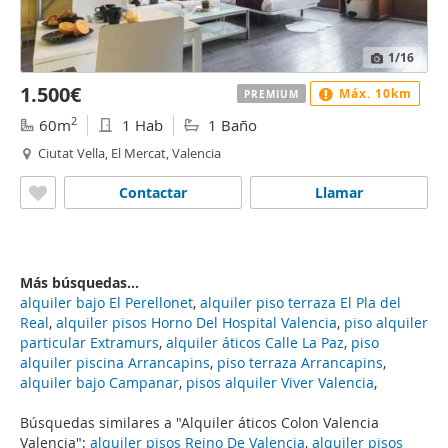
1
/16
1.500€
Máx. 10km
PREMIUM
2
60m
1 Hab
1 Baño
Ciutat Vella, El Mercat, Valencia
Contactar
Llamar
Más búsquedas...
alquiler bajo El Perellonet
,
alquiler piso terraza El Pla del
Real
,
alquiler pisos Horno Del Hospital Valencia
,
piso alquiler
particular Extramurs
,
alquiler áticos Calle La Paz
,
piso
alquiler piscina Arrancapins
,
piso terraza Arrancapins
,
alquiler bajo Campanar
,
pisos alquiler Viver Valencia
,
Búsquedas similares a "Alquiler áticos Colon Valencia
Valencia":
alquiler pisos Reino De Valencia
,
alquiler pisos