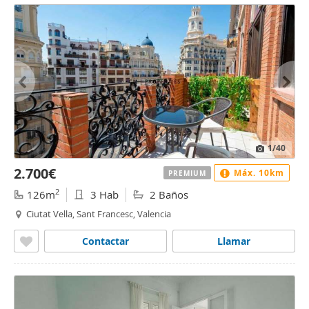
1
/40
2.700€
Máx. 10km
PREMIUM
2
126m
3 Hab
2 Baños
Ciutat Vella, Sant Francesc, Valencia
Contactar
Llamar