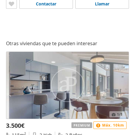
Contactar
Llamar
Otras viviendas que te pueden interesar
1
/1
3.500€
Máx. 10km
PREMIUM
2
115m
2 Hab
2 Baños