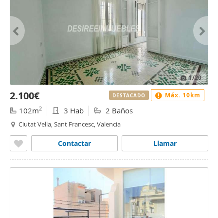
1
/20
2.100€
Máx. 10km
DESTACADO
2
102m
3 Hab
2 Baños
Ciutat Vella, Sant Francesc, Valencia
Contactar
Llamar