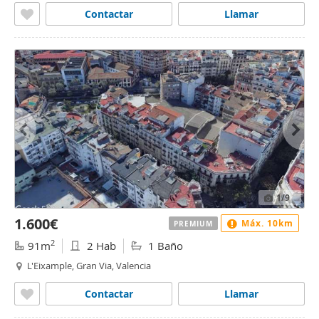
Contactar
Llamar
1
/9
1.600€
Máx. 10km
PREMIUM
2
91m
2 Hab
1 Baño
L'Eixample, Gran Via, Valencia
Contactar
Llamar