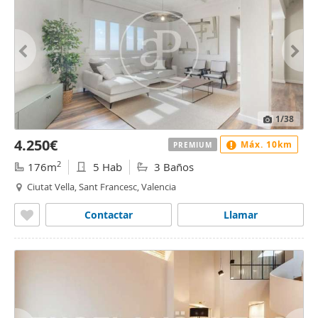
1
/38
4.250€
Máx. 10km
PREMIUM
2
176m
5 Hab
3 Baños
Ciutat Vella, Sant Francesc, Valencia
Contactar
Llamar