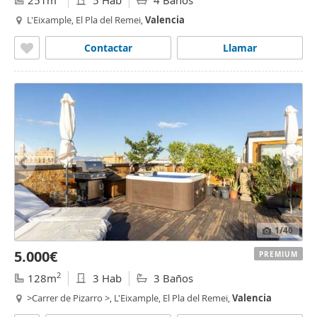
251m
5 Hab
4 Baños
L'Eixample, El Pla del Remei,
Valencia
Contactar
Llamar
1
/40
5.000€
PREMIUM
2
128m
3 Hab
3 Baños
>Carrer de Pizarro >, L'Eixample, El Pla del Remei,
Valencia