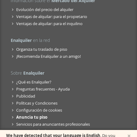
Información sobre el
Mercado del Alquiler
Evolución del precio del alquiler
Ventajas de alquilar: para el propietario
Ventajas de alquilar: para el inquilino
Enalquiler
en la red
Organiza tu traslado de piso
¡Recomienda Enalquiler a un amigo!
Sobre
Enalquiler
¿Qué es Enalquiler?
Preguntas frecuentes - Ayuda
Publicidad
Políticas y Condiciones
Configuración de cookies
Anuncia tu piso
Servicios para anunciantes profesionales
Anuncio de fusión
×
We have detected that your language is English
. Do you