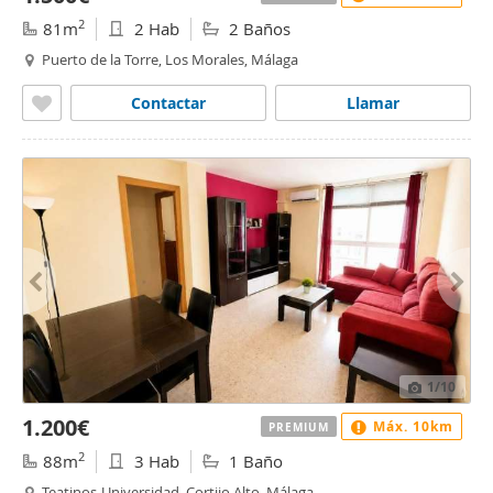
2
81m
2 Hab
2 Baños
Puerto de la Torre, Los Morales, Málaga
Contactar
Llamar
1
/10
1.200€
Máx. 10km
PREMIUM
2
88m
3 Hab
1 Baño
Teatinos-Universidad, Cortijo Alto, Málaga