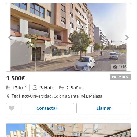
1
/16
1.500€
PREMIUM
2
154m
3 Hab
2 Baños
Teatinos
-Universidad, Colonia Santa Inés, Málaga
Contactar
Llamar