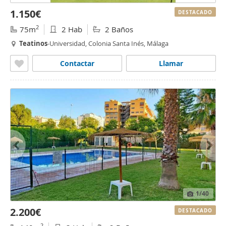
1.150€
DESTACADO
2
75m
2 Hab
2 Baños
Teatinos
-Universidad, Colonia Santa Inés, Málaga
Contactar
Llamar
1
/40
2.200€
DESTACADO
2