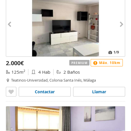
1
/9
2.000€
Máx. 10km
PREMIUM
2
125m
4 Hab
2 Baños
Teatinos-Universidad, Colonia Santa Inés, Málaga
Contactar
Llamar