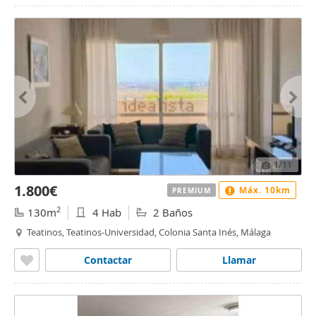
1
/11
1.800€
Máx. 10km
PREMIUM
2
130m
4 Hab
2 Baños
Teatinos, Teatinos-Universidad, Colonia Santa Inés, Málaga
Contactar
Llamar