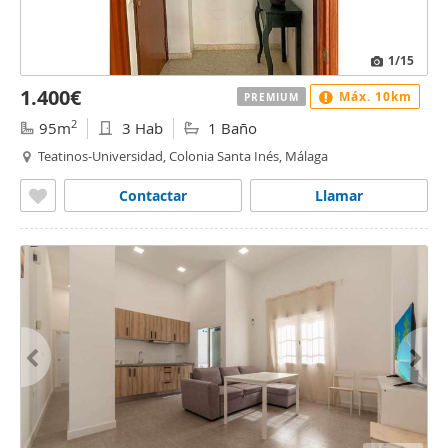
1
/15
1.400€
Máx. 10km
PREMIUM
2
95m
3 Hab
1 Baño
Teatinos-Universidad, Colonia Santa Inés, Málaga
Contactar
Llamar