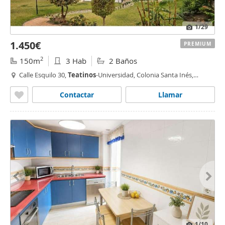
1
/29
1.450€
PREMIUM
2
150m
3 Hab
2 Baños
Calle Esquilo 30,
Teatinos
-Universidad, Colonia Santa Inés,
Málaga
Contactar
Llamar
1
/10