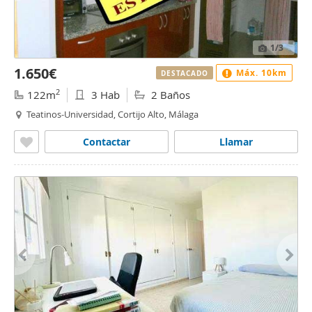
1
/3
1.650€
Máx. 10km
DESTACADO
2
122m
3 Hab
2 Baños
Teatinos-Universidad, Cortijo Alto, Málaga
Contactar
Llamar