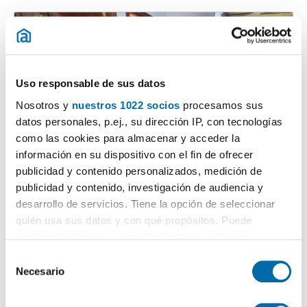
Uso responsable de sus datos
Nosotros y
nuestros 1022 socios
procesamos sus
datos personales, p.ej., su dirección IP, con tecnologías
como las cookies para almacenar y acceder la
información en su dispositivo con el fin de ofrecer
1
/15
publicidad y contenido personalizados, medición de
450€
Máx. 10km
PREMIUM
publicidad y contenido, investigación de audiencia y
2
25m
1 Hab
1 Baño
desarrollo de servicios. Tiene la opción de seleccionar
Teatinos-Universidad, Colonia Santa Inés, Málaga
quién usa sus datos y con qué propósitos. Puede
cambiar o retirar su consentimiento en cualquier
Contactar
Llamar
momento desde la Declaración de cookies o clicando en
S
el Menú de consentimiento.
Necesario
e
l
Si lo permite, también quisiéramos:
e