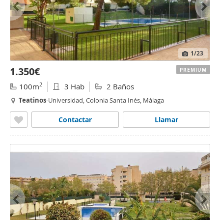
1
/23
1.350€
PREMIUM
2
100m
3 Hab
2 Baños
Teatinos
-Universidad, Colonia Santa Inés, Málaga
Contactar
Llamar