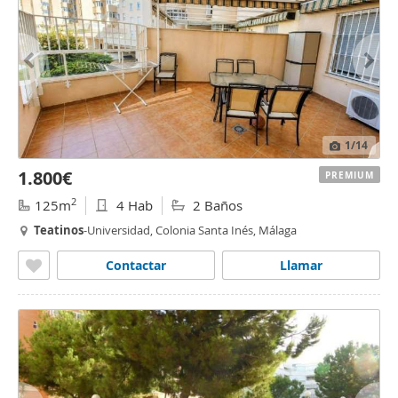
1
/14
1.800€
PREMIUM
2
125m
4 Hab
2 Baños
Teatinos
-Universidad, Colonia Santa Inés, Málaga
Contactar
Llamar