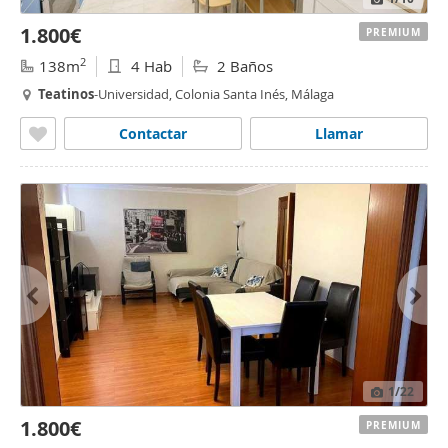
1.800€
PREMIUM
2
138m
4 Hab
2 Baños
Teatinos
-Universidad, Colonia Santa Inés, Málaga
Contactar
Llamar
1
/22
1.800€
PREMIUM