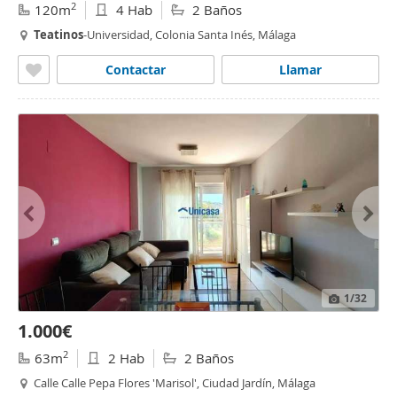
2
120m
4 Hab
2 Baños
Teatinos
-Universidad, Colonia Santa Inés, Málaga
Contactar
Llamar
1
/32
1.000€
2
63m
2 Hab
2 Baños
Calle Calle Pepa Flores 'Marisol', Ciudad Jardín, Málaga