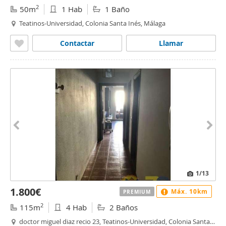
2
50m
1 Hab
1 Baño
Teatinos-Universidad, Colonia Santa Inés, Málaga
Contactar
Llamar
1
/13
1.800€
Máx. 10km
PREMIUM
2
115m
4 Hab
2 Baños
doctor miguel diaz recio 23, Teatinos-Universidad, Colonia Santa