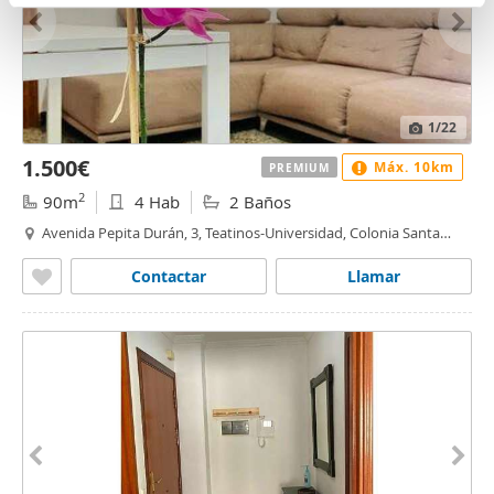
n
partir del uso que haya hecho de sus servicios.
t
o
1
/22
1.500€
Máx. 10km
PREMIUM
2
90m
4 Hab
2 Baños
Avenida Pepita Durán, 3, Teatinos-Universidad, Colonia Santa
Inés, Málaga
Contactar
Llamar