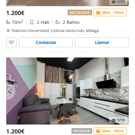
1
/23
1.200€
Máx. 10km
DESTACADO
2
70m
2 Hab
2 Baños
Teatinos-Universidad, Colonia Santa Inés, Málaga
Contactar
Llamar
1
/19
1.200€
Máx. 10km
PREMIUM