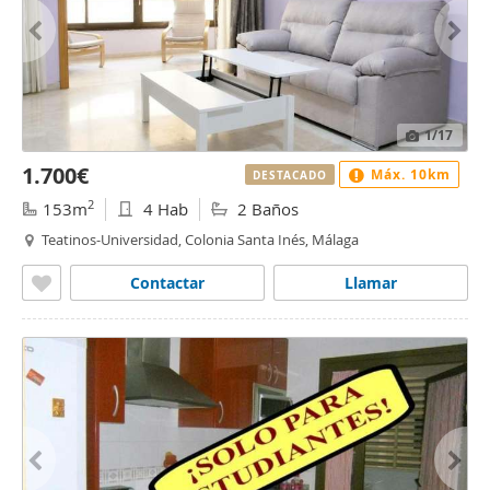
1
/17
1.700€
Máx. 10km
DESTACADO
2
153m
4 Hab
2 Baños
Teatinos-Universidad, Colonia Santa Inés, Málaga
Contactar
Llamar