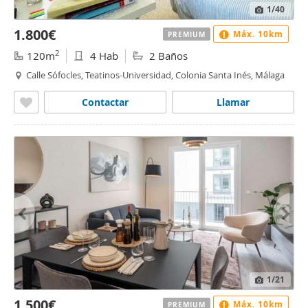
1
/40
1.800€
Máx. 10km
PREMIUM
2
120m
4 Hab
2 Baños
Calle Sófocles, Teatinos-Universidad, Colonia Santa Inés, Málaga
Contactar
Llamar
1
/21
1.500€
Máx. 10km
PREMIUM