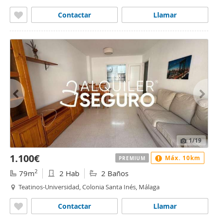
Inés, Málaga
Contactar
Llamar
1
/19
1.100€
Máx. 10km
PREMIUM
2
79m
2 Hab
2 Baños
Teatinos-Universidad, Colonia Santa Inés, Málaga
Contactar
Llamar