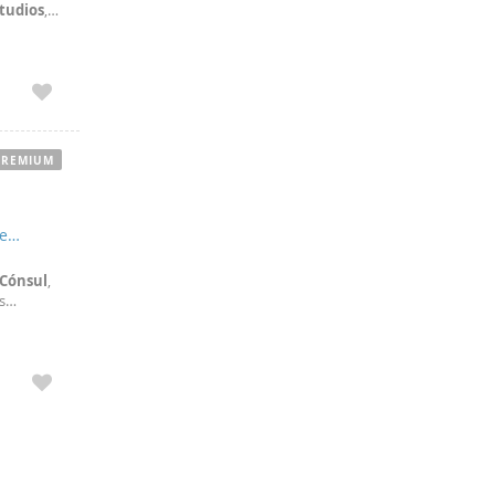
tudios
,
ficos. -
PREMIUM
te
Cónsul
,
s
te