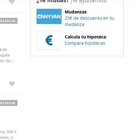
¿Te mudas?
¡Te ayudamos!
er funciones
Mudanzas
:
 haga del
25€ de descuento en tu
den
PREMIUM
mudanza
r del uso
Calcula tu hipoteca
:
Compara hipotecas
o
de
lquila
ato de
o largo
PREMIUM
na, DÍA Y
meses, a