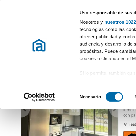
Uso responsable de sus 
Especialistas en pisos en alquiler
Nosotros y
nuestros 1022
Málaga
Elegir distrito
tecnologías como las cooki
ofrecer publicidad y conte
Inicio
Alquiler pisos Málaga provincia
Alquiler pisos Málaga
audiencia y desarrollo de 
propósitos. Puede cambiar
Alquiler piso estudiantes El Cónsul Málaga
(4 viviendas)
cookies o clicando en el 
Si lo permite, también qui
1.00
Recopilar información
40
metros
S
Identificar su disposi
Necesario
Alqui
e
digitales)
Se alqu
l
inmejor
Obtenga más información 
e
con pa
preferencias en la
sección
vivien
c
Tea
todas 
en la Declaración de cooki
c