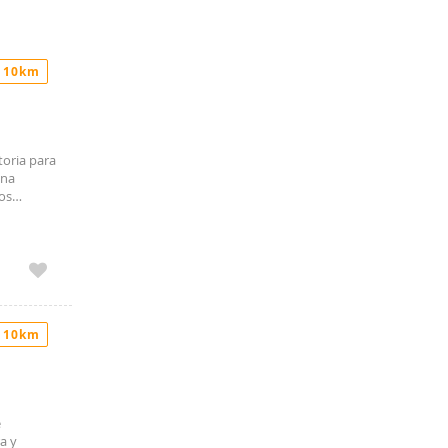
 10km
ctoria para
ana
os
a y el
 10km
e
a y