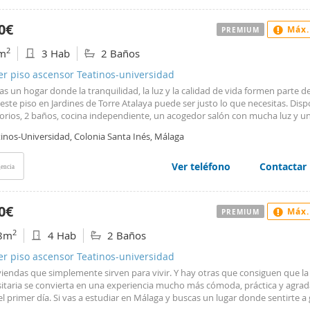
ones y características. El recinto privado ofrece piscina y jardines para disfr
iente tranquilo y relajado y zona de juegos infantiles. La buena comunicaci
0€
Máx.
PREMIUM
 a metro, autobuses y autovía facilitan el desplazamiento por la ciudad. Est
 con 150 m2 construidos y 110 m2 útiles, y está en perfecto estado de conse
2
m
3 Hab
2 Baños
, tiene acceso adaptado a personas con movilidad reducida y es apto para 
sonas con movilidad reducida. Incluye una plaza de garaje y trastero en el p
er piso ascensor Teatinos-universidad
 de aire acondicionado. ¡No te lo pierdas! y ponte en contacto con nosotros
as un hogar donde la tranquilidad, la luz y la calidad de vida formen parte d
e nómina fija o aval bancario.
 este piso en Jardines de Torre Atalaya puede ser justo lo que necesitas. Dis
orios, 2 baños, cocina independiente, un acogedor salón con mucha luz y u
le terraza orientada al este, perfecta para empezar el día con un café o disf
tinos-Universidad, Colonia Santa Inés, Málaga
ento de descanso. La vivienda incluye además plaza de garaje y trastero, 
e una urbanización privada con piscina y zonas comunes, ideales para disfru
libre sin salir de casa. Condiciones del alquiler: 1 mes de fianza. Honorarios
Ver teléfono
Contactar
encia
 a cargo del propietario. Pago del mes en curso al formalizar la entrada.
cindible acreditar solvencia mediante nóminas, contrato estable o garantías
descubrir un hogar pensado para disfrutar de cada día.
0€
Máx.
PREMIUM
2
8m
4 Hab
2 Baños
er piso ascensor Teatinos-universidad
viendas que simplemente sirven para vivir. Y hay otras que consiguen que la
sitaria se convierta en una experiencia mucho más cómoda, práctica y agrad
l primer día. Si vas a estudiar en Málaga y buscas un lugar donde sentirte a 