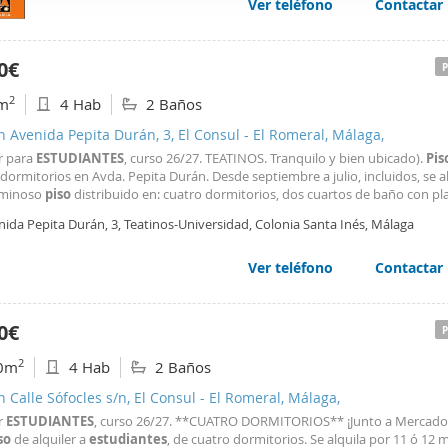
Ver teléfono
Contactar
web se usan para personalizar el contenido y los anuncios, ofrec
ar el tráfico. Además, compartimos información sobre el uso que
tners de redes sociales, publicidad y análisis web, quienes pue
0€
ación que les haya proporcionado o que hayan recopilado a parti
2
m
4 Hab
2 Baños
vicios.
n Avenida Pepita Durán, 3, El Consul - El Romeral, Málaga,
r para
ESTUDIANTES
, curso 26/27. TEATINOS. Tranquilo y bien ubicado).
Pis
dormitorios en Avda. Pepita Durán. Desde septiembre a julio, incluidos, se a
uminoso
piso
distribuido en: cuatro dormitorios, dos cuartos de baño con pl
 cocina amueblada y equipada, salón comedor con salida a balcón que va a l
ida Pepita Durán, 3, Teatinos-Universidad, Colonia Santa Inés, Málaga
achada, y patio/terraza, con salida
Ver teléfono
Contactar
0€
2
0m
4 Hab
2 Baños
n Calle Sófocles s/n, El Consul - El Romeral, Málaga,
r
ESTUDIANTES
, curso 26/27. **CUATRO DORMITORIOS** ¡Junto a Mercado
so
de alquiler a
estudiantes
, de cuatro dormitorios. Se alquila por 11 ó 12 