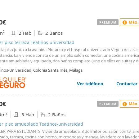
0€
Máx.
PREMIUM
2
m
2 Hab
2 Baños
er piso terraza Teatinos-universidad
ila piso junto a la avenida Plutarco y el hospital universitario Virgen de la vi
estancia. La vivienda consta de un amplio salón comedor, una cocina americ
ente amueblada y equipada, dos baños completo (uno de ellos en suite) y d
ciones con armarios empotrados. A pocos metros de la universidad de Málag
tinos-Universidad, Colonia Santa Inés, Málaga
Ver teléfono
Contactar
0€
Máx.
PREMIUM
2
0m
3 Hab
2 Baños
ler piso amueblado Teatinos-universidad
ER PARA ESTUDIANTS. Vivienda amueblada, 3 dormitorios, salón con tv, air
izado, terraza, cocina con horno, microondas y menaje, lavadero con lavador