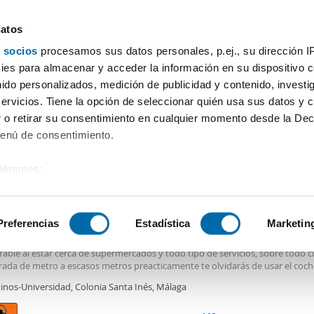
datos
 socios
procesamos sus datos personales, p.ej., su dirección I
Precio
Superficie
Habitaciones
Más filtros - 2
es para almacenar y acceder la información en su dispositivo co
nido personalizados, medición de publicidad y contenido, investi
Alquiler piso estudiantes El Cónsul Málaga
servicios. Tiene la opción de seleccionar quién usa sus datos y 
 o retirar su consentimiento en cualquier momento desde la Dec
Ordenación Enalqu
Menú de consentimiento.
siéramos:
0€
 sobre su ubicación geográfica que puede tener una precisión de
2
m
1 Hab
1 Baño
tivo analizándolo activamente para buscar características específ
Preferencias
Estadística
Marketin
ler piso amueblado Teatinos-universidad
ila
estudio
en la zona de el
cónsul
-teatinos. La vivienda cuenta con una ub
able al estar cerca de supermercados y todo tipo de servicios, sobre todo 
sobre cómo se procesan sus datos personales y establezca su
rada de metro a escasos metros preacticamente te olvidarás de usar el coch
 de datos
. Puede cambiar o retirar su consentimiento en cualq
da cuenta con un gran ventanal que la hace muy luminosa y permite ventila
tinos-Universidad, Colonia Santa Inés, Málaga
las estancias, además está equipada
es.