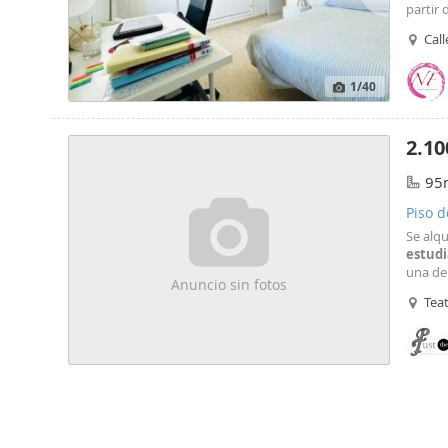
partir 
exámene
Call
Lavader
1
/40
2.10
95
Piso d
ubicac
Se alq
estud
una de
Anuncio sin fotos
univers
Tea
comuni