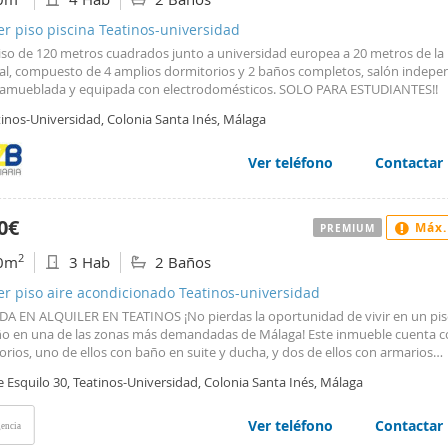
ación, lista para entrar a vivir, dentro de una urbanización con piscina y am
omunes. La ubicación es otro de sus grandes atractivos: en Avenida Plutarc
er piso piscina Teatinos-universidad
minutos caminando del metro, las universidades, con Mercadona justo detr
piso de 120 metros cuadrados junto a universidad europea a 20 metros de la
 de cafeterías, restaurantes, gimnasios y todos los servicios necesarios par
pal, compuesto de 4 amplios dormitorios y 2 baños completos, salón indepe
ar al máximo de la vida universitaria. Condiciones del alquiler: Exclusivo para
 amueblada y equipada con electrodomésticos. SOLO PARA ESTUDIANTES!!
antes. Contrato de septiembre a junio. Una mensualidad de honorarios de a
de fianza. Pago del mes en curso según la fecha de entrada. Si este curso 
tinos-Universidad, Colonia Santa Inés, Málaga
a diferente a las habituales, con espacio de verdad, muchísima luz natural y
ón privilegiada en Teatinos, esta es una oportunidad difícil de igualar. Ven a
Ver teléfono
Contactar
irla.
0€
Máx.
PREMIUM
2
0m
3 Hab
2 Baños
er piso aire acondicionado Teatinos-universidad
DA EN ALQUILER EN TEATINOS ¡No pierdas la oportunidad de vivir en un pis
o en una de las zonas más demandadas de Málaga! Este inmueble cuenta c
rios, uno de ellos con baño en suite y ducha, y dos de ellos con armarios
ados. Además, dispone de otro baño completo con bañera. El amplio salón
e Esquilo 30, Teatinos-Universidad, Colonia Santa Inés, Málaga
a terraza es perfecto para disfrutar de momentos de relax en familia o con 
ina ha sido recientemente reformada y equipada con muebles y electrodom
, y cuenta con un lavadero, cabe destacar que desde el mismo se accede a 
Ver teléfono
Contactar
encia
 terraza de 60 metros dando múltiples posibilidades de uso debido a sus