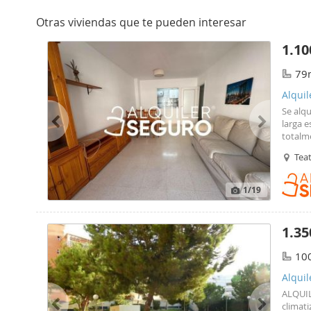
Otras viviendas que te pueden interesar
1.10
79
Alquil
Se alqu
larga 
totalm
habita
Tea
metro.
1
/19
1.35
10
Alqui
ALQUIL
climat