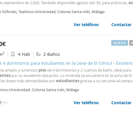
de septiembre de 2.026. También disponible agosto del ‘26, para prácticas,
es
s… Se distribuye en: -Distribuidor de entrada. -Amplia cocina con dos frigorí
e Sófocles, Teatinos-Universidad, Colonia Santa Inés, Málaga
o. -Salón con aire
Ver teléfono
Contactar
0€
NUEVO
2
m
4 Hab
2 Baños
e 4 dormitorios para estudiantes en la zona de El Cónsul - Excelen
ión junto a la Universidad
uila amplio y luminoso
piso
de 4 dormitorios y 2 cuartos de baño, ideal para
iantes
por su excelente ubicación. La vivienda se encuentra en la zona de El
 las áreas más demandadas por
estudiantes
gracias a su cercanía al campu
itario de Teatinos y a la Universidad Europea de Andalucía, y por su excelen
tinos-Universidad, Colonia Santa Inés, Málaga
cación mediante transporte público con las diferentes
Ver teléfono
Contactar