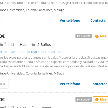
a, 2 baños, uno de ellos con ducha hidromasaje, recinto cerrado con piscin
dad incluida.
tinos-Universidad, Colonia Santa Inés, Málaga
Ver teléfono
Contactar
0€
Máx.
PREMIUM
2
5m
4 Hab
2 Baños
ler piso amueblado Teatinos-universidad
s los pisos para estudiantes son iguales. Y este es la prueba. Si buscas una
cada estudiante pueda disfrutar de espacio, comodidad y calidad de vida, e
dad en Avenida Plutarco es una de las mejores opciones de Teatinos. Destac
mplitud, con dormitorios de generosas dimensiones, la mayoría dobles, y un
tinos-Universidad, Colonia Santa Inés, Málaga
rio principal con vestidor. Además, toda la vivienda es exterior, lo que gar
ica entrada de luz natural durante todo el día y una agradable sensación de
a estancia. Su amplia cocina, completamente equipada, invita a compartir d
Ver teléfono
Contactar
encia
 y largas conversaciones después de clase. El salón, espacioso y muy confor
te en el punto de encuentro perfecto para disfrutar del tiempo libre. A todo 
os terrazas: una orientada al recinto residencial con vistas a la piscina y jar
0€
Máx.
PREMIUM
ara desconectar o estudiar al aire libre, y otra con salida hacia la avenida, q
 luz y ventilación a la vivienda. La vivienda se encuentra en un excelente e
2
0m
4 Hab
2 Baños