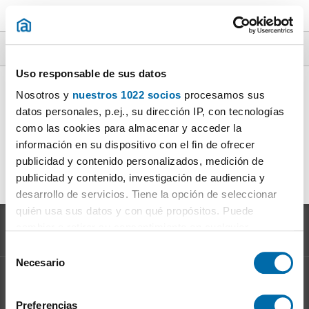
Áticos en alquiler particular en toda España
Uso responsable de sus datos
Alquiler Ático particular Illes Balears
|
Alquiler Ático
(1)
Nosotros y
nuestros 1022 socios
procesamos sus
particular Barcelona
|
Alquiler Ático particular Granada
(1)
datos personales, p.ej., su dirección IP, con tecnologías
|
(1)
Alquiler Ático particular Madrid
|
Alquiler Ático particular
como las cookies para almacenar y acceder la
(1)
Málaga
|
Alquiler Ático particular Las Palmas
|
información en su dispositivo con el fin de ofrecer
(1)
(1)
Alquiler Ático particular Sevilla
|
Alquiler Ático particular
(1)
publicidad y contenido personalizados, medición de
Valencia / València
|
Alquiler Ático particular Zaragoza
(1)
(1)
publicidad y contenido, investigación de audiencia y
|
desarrollo de servicios. Tiene la opción de seleccionar
quién usa sus datos y con qué propósitos. Puede
cambiar o retirar su consentimiento en cualquier
momento desde la Declaración de cookies o clicando en
S
el Menú de consentimiento.
Necesario
e
l
Información sobre el
Mercado del Alquiler
Si lo permite, también quisiéramos:
e
Preferencias
Evolución del precio del alquiler