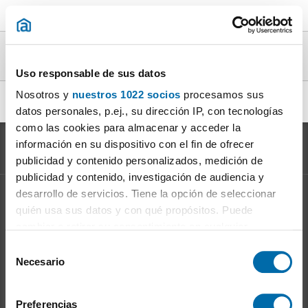
Áticos particular en alquiler en la provincia
de Illes Balears
Uso responsable de sus datos
Nosotros y
nuestros 1022 socios
procesamos sus
alquiler ático particular Palma de Mallorca
|
datos personales, p.ej., su dirección IP, con tecnologías
como las cookies para almacenar y acceder la
información en su dispositivo con el fin de ofrecer
publicidad y contenido personalizados, medición de
publicidad y contenido, investigación de audiencia y
desarrollo de servicios. Tiene la opción de seleccionar
Información sobre el
Mercado del Alquiler
quién usa sus datos y con qué propósitos. Puede
Evolución del precio del alquiler
cambiar o retirar su consentimiento en cualquier
Ventajas de alquilar: para el propietario
momento desde la Declaración de cookies o clicando en
S
Ventajas de alquilar: para el inquilino
el Menú de consentimiento.
Necesario
e
l
Si lo permite, también quisiéramos:
Enalquiler
en la red
e
Preferencias