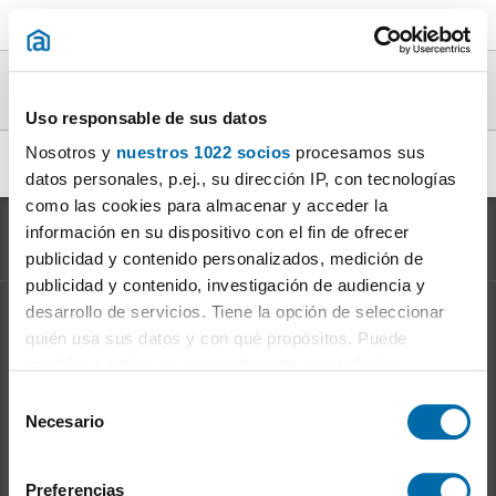
Áticos particular en alquiler en la provincia
de Madrid
Uso responsable de sus datos
Nosotros y
nuestros 1022 socios
procesamos sus
alquiler ático particular Madrid
|
datos personales, p.ej., su dirección IP, con tecnologías
como las cookies para almacenar y acceder la
información en su dispositivo con el fin de ofrecer
publicidad y contenido personalizados, medición de
publicidad y contenido, investigación de audiencia y
desarrollo de servicios. Tiene la opción de seleccionar
Información sobre el
Mercado del Alquiler
quién usa sus datos y con qué propósitos. Puede
Evolución del precio del alquiler
cambiar o retirar su consentimiento en cualquier
Ventajas de alquilar: para el propietario
momento desde la Declaración de cookies o clicando en
S
Ventajas de alquilar: para el inquilino
el Menú de consentimiento.
Necesario
e
l
Si lo permite, también quisiéramos:
Enalquiler
en la red
e
Preferencias