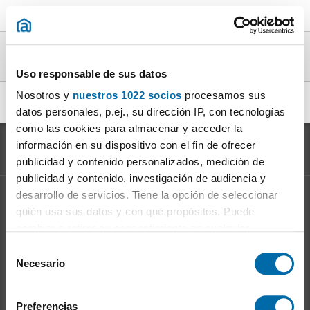
Áticos particular en alquiler en la provincia
de Granada
Uso responsable de sus datos
Nosotros y
nuestros 1022 socios
procesamos sus
alquiler ático particular Granada
|
datos personales, p.ej., su dirección IP, con tecnologías
como las cookies para almacenar y acceder la
información en su dispositivo con el fin de ofrecer
publicidad y contenido personalizados, medición de
publicidad y contenido, investigación de audiencia y
desarrollo de servicios. Tiene la opción de seleccionar
Información sobre el
Mercado del Alquiler
quién usa sus datos y con qué propósitos. Puede
Evolución del precio del alquiler
cambiar o retirar su consentimiento en cualquier
Ventajas de alquilar: para el propietario
momento desde la Declaración de cookies o clicando en
S
Ventajas de alquilar: para el inquilino
el Menú de consentimiento.
Necesario
e
l
Si lo permite, también quisiéramos:
Enalquiler
en la red
e
Preferencias