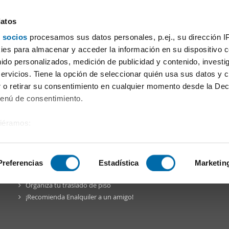
datos
 socios
procesamos sus datos personales, p.ej., su dirección I
 de Valencia / València
es para almacenar y acceder la información en su dispositivo co
nido personalizados, medición de publicidad y contenido, investi
servicios. Tiene la opción de seleccionar quién usa sus datos y 
 o retirar su consentimiento en cualquier momento desde la Dec
Menú de consentimiento.
siéramos:
a Comunidad
Blog
Facebook
Twitter
Pinterest
Instagr
 sobre su ubicación geográfica que puede tener una precisión de
tivo analizándolo activamente para buscar características específ
Preferencias
Estadística
Marketin
Enalquiler
en la red
Organiza tu traslado de piso
sobre cómo se procesan sus datos personales y establezca su
¡Recomienda Enalquiler a un amigo!
 de datos
. Puede cambiar o retirar su consentimiento en cualq
es.