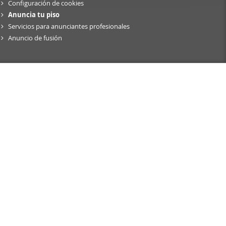
Configuración de cookies
er funciones
Anuncia tu piso
 haga del
Servicios para anunciantes profesionales
den
Anuncio de fusión
r del uso