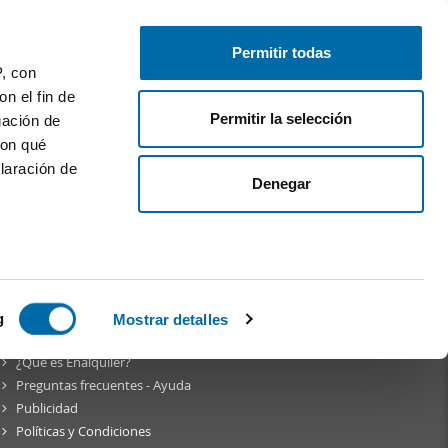
Publica gratis
Inicia sesión
Permitir todas
P, con
n el fin de
Permitir la selección
gación de
con qué
laración de
Denegar
am
 varios
icas (huellas
g
Mostrar detalles
Sobre
Enalquiler
¿Qué es Enalquiler?
s
Preguntas frecuentes - Ayuda
uier momento
Publicidad
Políticas y Condiciones