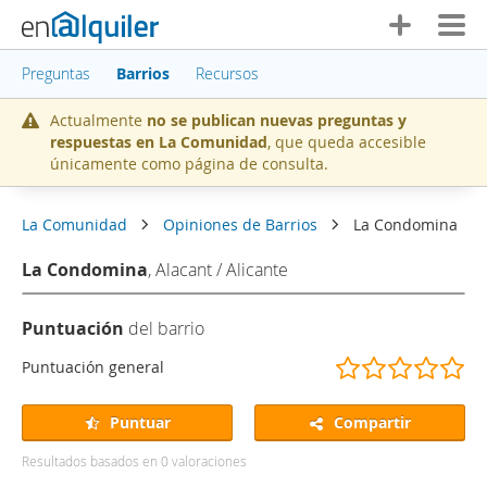
Preguntas
Barrios
Recursos
Actualmente
no se publican nuevas preguntas y
respuestas en La Comunidad
, que queda accesible
únicamente como página de consulta.
La Comunidad
Opiniones de Barrios
La Condomina
La Condomina
, Alacant / Alicante
Puntuación
del barrio
(
(
(
(
(
Puntuación general
)
)
)
)
)
Puntuar
Compartir
Resultados basados en
0
valoraciones