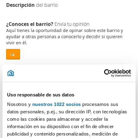
Descripción
del barrio
¿Conoces el barrio?
Envía tu opinión
Aquí tienes la oportunidad de opinar sobre este barrio y
ayudar a otras personas a conocerlo y decidir si quieren
vivir en él.
¿Buscas piso de alquiler o venta en esta zona?
Uso responsable de sus datos
Nosotros y
nuestros 1022 socios
procesamos sus
Opiniones (0)
datos personales, p.ej., su dirección IP, con tecnologías
como las cookies para almacenar y acceder la
Los cinco barrios más baratos en:
Alacant /
información en su dispositivo con el fin de ofrecer
Alicante
publicidad y contenido personalizados, medición de