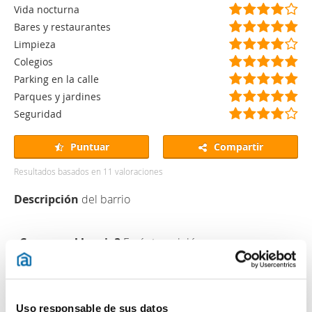
)
)
)
)
)
*
*
*
*
)
(
(
(
(
(
Vida nocturna
)
)
)
)
*
*
*
*
)
(
(
(
(
(
Bares y restaurantes
)
)
)
)
*
*
*
*
*
(
(
(
(
(
Limpieza
)
)
)
)
)
*
*
*
*
)
(
(
(
(
(
Colegios
)
)
)
)
*
*
*
*
*
(
(
(
(
(
Parking en la calle
)
)
)
)
)
*
*
*
*
*
(
(
(
(
(
Parques y jardines
)
)
)
)
)
*
*
*
*
*
(
(
(
(
(
Seguridad
)
)
)
)
)
*
*
*
*
)
)
)
)
)
Puntuar
Compartir
Resultados basados en
11
valoraciones
Descripción
del barrio
¿Conoces el barrio?
Envía tu opinión
Aquí tienes la oportunidad de opinar sobre este barrio y
ayudar a otras personas a conocerlo y decidir si quieren
vivir en él.
Uso responsable de sus datos