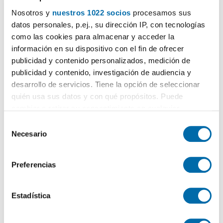
Nosotros y
nuestros 1022 socios
procesamos sus
datos personales, p.ej., su dirección IP, con tecnologías
como las cookies para almacenar y acceder la
¿Buscas piso de alquiler o venta en esta zona?
información en su dispositivo con el fin de ofrecer
publicidad y contenido personalizados, medición de
publicidad y contenido, investigación de audiencia y
Opiniones (0)
desarrollo de servicios. Tiene la opción de seleccionar
quién usa sus datos y con qué propósitos. Puede
cambiar o retirar su consentimiento en cualquier
Los cinco barrios más baratos en:
Alacant /
momento desde la Declaración de cookies o clicando en
Alicante
S
el Menú de consentimiento.
Necesario
e
L'Alcoraia
330€
l
princesa mercedes
381€
Si lo permite, también quisiéramos:
e
Preferencias
Montnegre
400€
Recopilar información sobre su ubicación geográfica
c
Pla de la Cova
que puede tener una precisión de varios metros
499€
c
Identificar su dispositivo analizándolo activamente
i
Estadística
carolinas altas
503€
para buscar características específicas (huellas
ó
digitales)
n