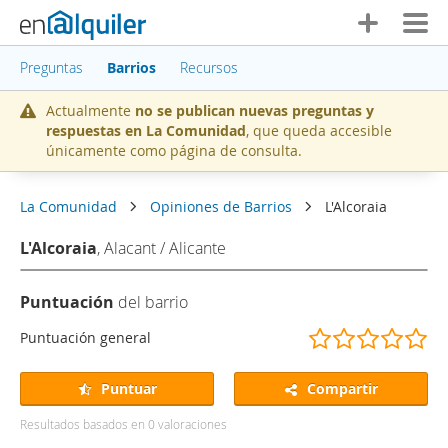
Preguntas
Barrios
Recursos
Actualmente
no se publican nuevas preguntas y
respuestas en La Comunidad
, que queda accesible
únicamente como página de consulta.
La Comunidad
Opiniones de Barrios
L'Alcoraia
L'Alcoraia
, Alacant / Alicante
Puntuación
del barrio
(
(
(
(
(
Puntuación general
)
)
)
)
)
Puntuar
Compartir
Resultados basados en
0
valoraciones