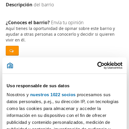
Descripción
del barrio
¿Conoces el barrio?
Envía tu opinión
Aquí tienes la oportunidad de opinar sobre este barrio y
ayudar a otras personas a conocerlo y decidir si quieren
vivir en él.
¿Buscas piso de alquiler o venta en esta zona?
Uso responsable de sus datos
Nosotros y
nuestros 1022 socios
procesamos sus
Opiniones (0)
datos personales, p.ej., su dirección IP, con tecnologías
como las cookies para almacenar y acceder la
información en su dispositivo con el fin de ofrecer
Los cinco barrios más baratos en:
Alacant /
publicidad y contenido personalizados, medición de
Alicante