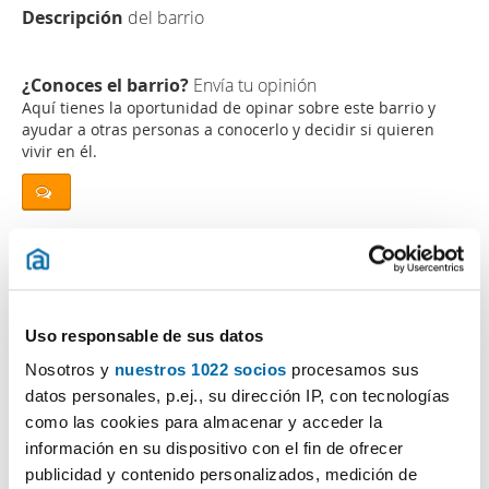
Descripción
del barrio
¿Conoces el barrio?
Envía tu opinión
Aquí tienes la oportunidad de opinar sobre este barrio y
ayudar a otras personas a conocerlo y decidir si quieren
vivir en él.
¿Buscas piso de alquiler o venta en esta zona?
Uso responsable de sus datos
Nosotros y
nuestros 1022 socios
procesamos sus
Opiniones (0)
datos personales, p.ej., su dirección IP, con tecnologías
como las cookies para almacenar y acceder la
Los cinco barrios más baratos en:
Alacant /
información en su dispositivo con el fin de ofrecer
Alicante
publicidad y contenido personalizados, medición de