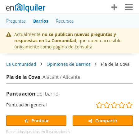
Preguntas
Barrios
Recursos
Actualmente
no se publican nuevas preguntas y
respuestas en La Comunidad
, que queda accesible
únicamente como página de consulta.
La Comunidad
Opiniones de Barrios
Pla de la Cova
Pla de la Cova
, Alacant / Alicante
Puntuación
del barrio
(
(
(
(
(
Puntuación general
)
)
)
)
)
Puntuar
Compartir
Resultados basados en
0
valoraciones