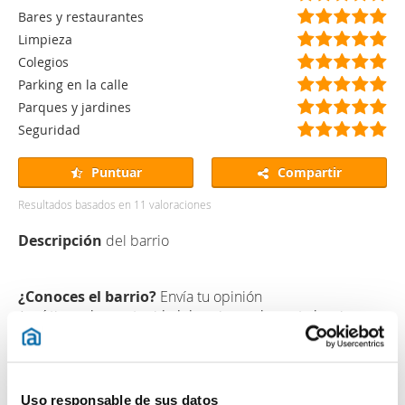
)
)
)
)
)
*
*
*
*
*
(
(
(
(
(
Bares y restaurantes
)
)
)
)
)
*
*
*
*
*
(
(
(
(
(
Limpieza
)
)
)
)
)
*
*
*
*
*
(
(
(
(
(
Colegios
)
)
)
)
)
*
*
*
*
*
(
(
(
(
(
Parking en la calle
)
)
)
)
)
*
*
*
*
*
(
(
(
(
(
Parques y jardines
)
)
)
)
)
*
*
*
*
*
(
(
(
(
(
Seguridad
)
)
)
)
)
*
*
*
*
*
)
)
)
)
)
Puntuar
Compartir
Resultados basados en
11
valoraciones
Descripción
del barrio
¿Conoces el barrio?
Envía tu opinión
Aquí tienes la oportunidad de opinar sobre este barrio y
ayudar a otras personas a conocerlo y decidir si quieren
vivir en él.
Uso responsable de sus datos