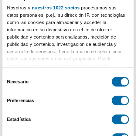
Nosotros y
nuestros 1022 socios
procesamos sus
datos personales, p.ej., su dirección IP, con tecnologías
¿Buscas piso de alquiler o venta en esta zona?
como las cookies para almacenar y acceder la
alquiler pisos Alicante Golf Alacant / Alicante
información en su dispositivo con el fin de ofrecer
publicidad y contenido personalizados, medición de
publicidad y contenido, investigación de audiencia y
Opiniones (0)
desarrollo de servicios. Tiene la opción de seleccionar
quién usa sus datos y con qué propósitos. Puede
cambiar o retirar su consentimiento en cualquier
Los cinco barrios más baratos en:
Alacant /
momento desde la Declaración de cookies o clicando en
Alicante
S
el Menú de consentimiento.
Necesario
e
L'Alcoraia
330€
l
princesa mercedes
381€
Si lo permite, también quisiéramos:
e
Preferencias
Montnegre
400€
Recopilar información sobre su ubicación geográfica
c
Pla de la Cova
que puede tener una precisión de varios metros
499€
c
Identificar su dispositivo analizándolo activamente
i
Estadística
carolinas altas
503€
para buscar características específicas (huellas
ó
digitales)
n