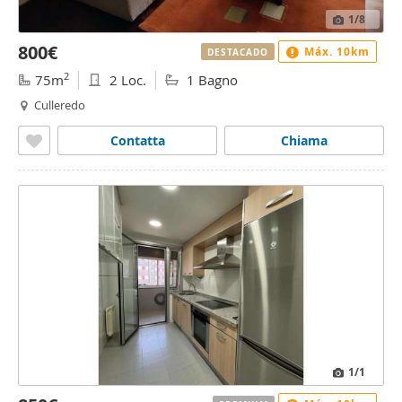
1
/8
800€
Máx. 10km
DESTACADO
2
75m
2 Loc.
1 Bagno
Culleredo
Contatta
Chiama
1
/1