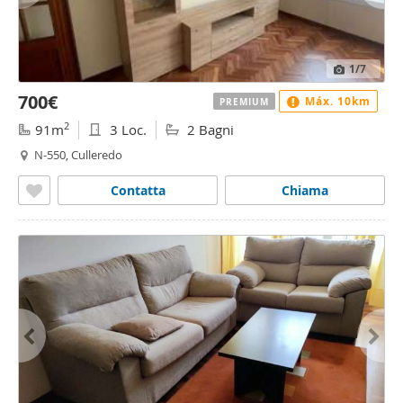
1
/7
700€
Máx. 10km
PREMIUM
2
91m
3 Loc.
2 Bagni
N-550, Culleredo
Contatta
Chiama