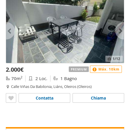
1
/12
2.000€
Máx. 10km
PREMIUM
2
70m
2 Loc.
1 Bagno
Calle Viñas Da Babilonia, Liáns, Oleiros (Oleiros)
Contatta
Chiama