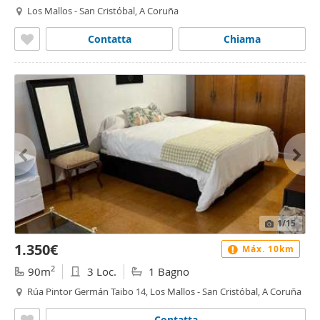
Los Mallos - San Cristóbal, A Coruña
Contatta
Chiama
1
/15
1.350€
Máx. 10km
2
90m
3 Loc.
1 Bagno
Rúa Pintor Germán Taibo 14, Los Mallos - San Cristóbal, A Coruña
Contatta