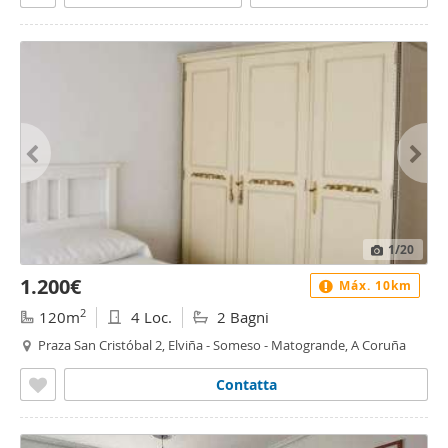
1
/20
1.200€
Máx. 10km
2
120m
4 Loc.
2 Bagni
Praza San Cristóbal 2, Elviña - Someso - Matogrande, A Coruña
Contatta