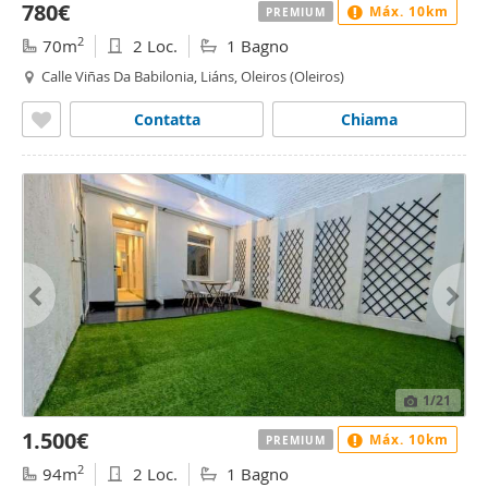
780€
Máx. 10km
PREMIUM
2
70m
2 Loc.
1 Bagno
Calle Viñas Da Babilonia, Liáns, Oleiros (Oleiros)
Contatta
Chiama
1
/21
1.500€
Máx. 10km
PREMIUM
2
94m
2 Loc.
1 Bagno