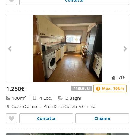
1
/19
1.250€
Máx. 10km
PREMIUM
2
100m
4 Loc.
2 Bagni
Cuatro Caminos - Plaza De La Cubela, A Coruña
Contatta
Chiama