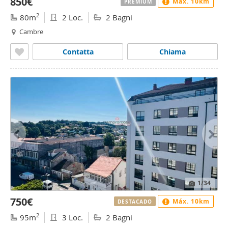
850€
Máx. 10km
PREMIUM
2
80m
2 Loc.
2 Bagni
Cambre
Contatta
Chiama
1
/34
750€
Máx. 10km
DESTACADO
2
95m
3 Loc.
2 Bagni