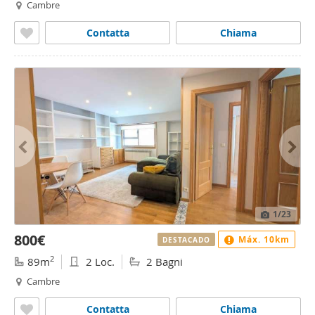
Cambre
Contatta
Chiama
1
/23
800€
Máx. 10km
DESTACADO
2
89m
2 Loc.
2 Bagni
Cambre
Contatta
Chiama