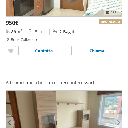
1
/7
950€
DESTACADO
2
89m
3 Loc.
2 Bagni
Rutis-Culleredo
Contatta
Chiama
Altri immobili che potrebbero interessarti