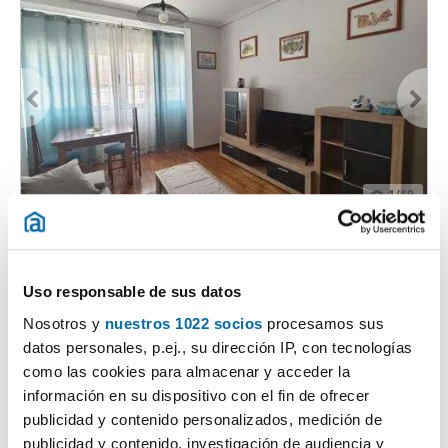
1
/19
990€
Máx. 10km
PREMIUM
2
89m
3 Loc.
1 Bagno
Los Castros - Castrillón, Los Castros - Castrillón - Eiris, A Coruña
Uso responsable de sus datos
Nosotros y
nuestros 1022 socios
procesamos sus
Contatta
Chiama
datos personales, p.ej., su dirección IP, con tecnologías
como las cookies para almacenar y acceder la
información en su dispositivo con el fin de ofrecer
publicidad y contenido personalizados, medición de
publicidad y contenido, investigación de audiencia y