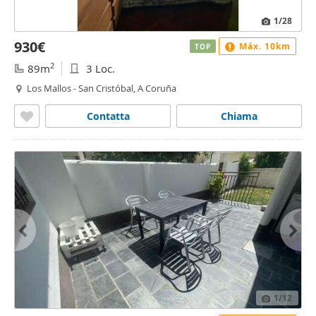
1
/28
930€
Máx. 10km
TOP
2
89m
3 Loc.
Los Mallos - San Cristóbal, A Coruña
Contatta
Chiama
1
/12