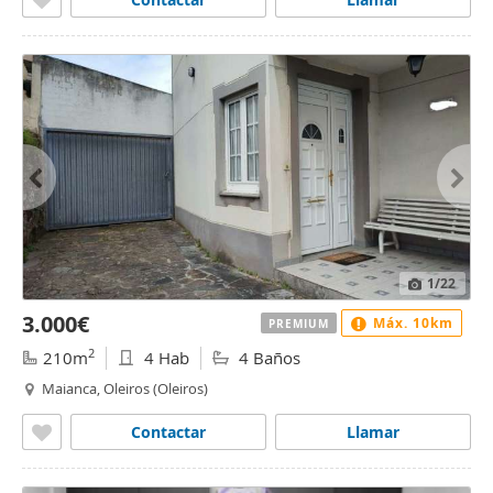
1
/22
3.000€
Máx. 10km
PREMIUM
2
210m
4 Hab
4 Baños
Maianca, Oleiros (Oleiros)
Contactar
Llamar