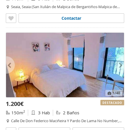
Seaia, Seaia (San Xulián de Malpica de Bergantiños-Malpica de
Bergantiños)
Contactar
1
/40
1.200€
DESTACADO
2
150m
3 Hab
2 Baños
Calle De Don Federico Maciñeira Y Pardo De Lama No Number,
Mañon