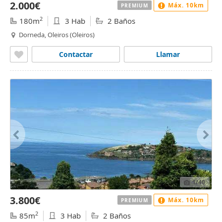
2.000€
Máx. 10km
PREMIUM
2
180m
3 Hab
2 Baños
Dorneda, Oleiros (Oleiros)
Contactar
Llamar
1
/40
3.800€
Máx. 10km
PREMIUM
2
85m
3 Hab
2 Baños