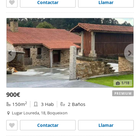
Contactar
Llamar
1
/18
900€
PREMIUM
2
150m
3 Hab
2 Baños
Lugar Loureda, 18, Boqueixon
Contactar
Llamar