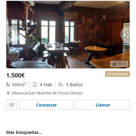
1
/17
1.500€
DESTACADO
2
500m
4 Hab
3 Baños
Vilanova (San Martiño de Oroso-Oroso)
Contactar
Llamar
Más búsquedas...