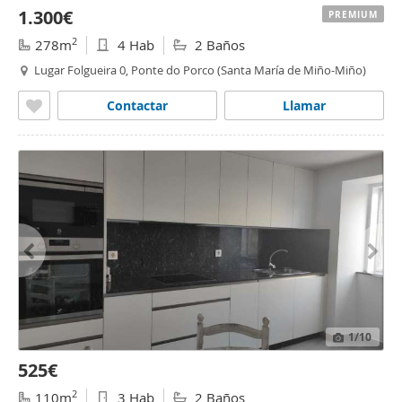
1.300€
PREMIUM
2
278m
4 Hab
2 Baños
Lugar Folgueira 0, Ponte do Porco (Santa María de Miño-Miño)
Contactar
Llamar
1
/10
525€
2
110m
3 Hab
2 Baños