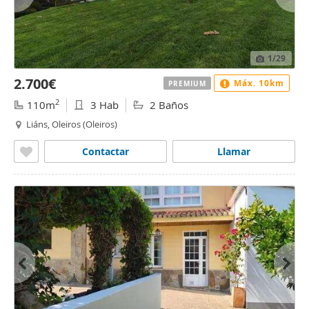
1
/29
2.700€
Máx. 10km
PREMIUM
2
110m
3 Hab
2 Baños
Liáns, Oleiros (Oleiros)
Contactar
Llamar