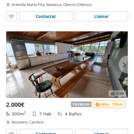
Avenida María Pita, Maianca, Oleiros (Oleiros)
Contactar
Llamar
1
/40
2.000€
Máx. 10km
PREMIUM
2
300m
7 Hab
4 Baños
Mosteiro, Cambre
Contactar
Llamar