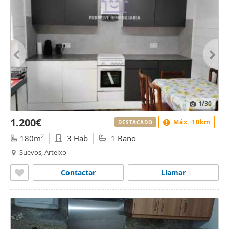
1
/30
1.200€
Máx. 10km
DESTACADO
2
180m
3 Hab
1 Baño
Suevos, Arteixo
Contactar
Llamar