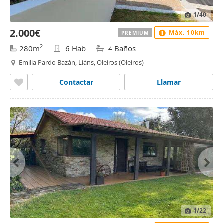
1
/40
2.000€
Máx. 10km
PREMIUM
2
280m
6 Hab
4 Baños
Emilia Pardo Bazán, Liáns, Oleiros (Oleiros)
Contactar
Llamar
1
/22