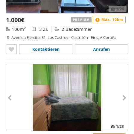
1
/24
1.000€
Máx. 10km
PREMIUM
2
100m
3 Zi.
2 Badezimmer
Avenida Ejército, 31, Los Castros - Castrillón - Eiris, A Coruña
Kontaktieren
Anrufen
1
/28