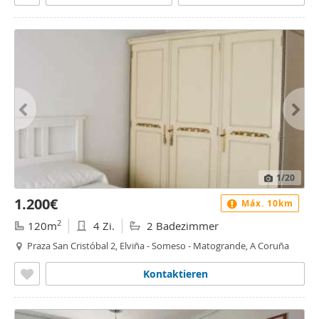
1
/20
1.200€
Máx. 10km
2
120m
4 Zi.
2 Badezimmer
Praza San Cristóbal 2, Elviña - Someso - Matogrande, A Coruña
Kontaktieren