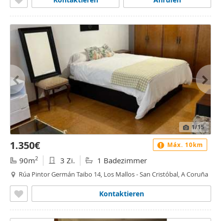
1
/15
1.350€
Máx. 10km
2
90m
3 Zi.
1 Badezimmer
Rúa Pintor Germán Taibo 14, Los Mallos - San Cristóbal, A Coruña
Kontaktieren