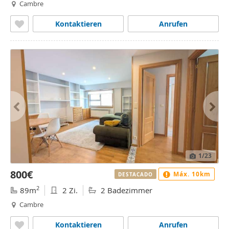
Cambre
Kontaktieren
Anrufen
1
/23
800€
Máx. 10km
DESTACADO
2
89m
2 Zi.
2 Badezimmer
Cambre
Kontaktieren
Anrufen