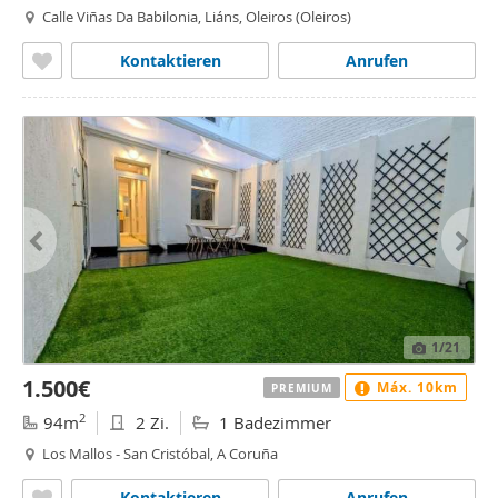
Calle Viñas Da Babilonia, Liáns, Oleiros (Oleiros)
Kontaktieren
Anrufen
1
/21
1.500€
Máx. 10km
PREMIUM
2
94m
2 Zi.
1 Badezimmer
Los Mallos - San Cristóbal, A Coruña
Kontaktieren
Anrufen