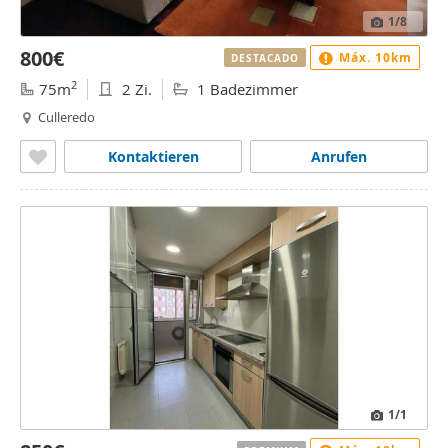
1
/8
800€
Máx. 10km
DESTACADO
2
75m
2 Zi.
1 Badezimmer
Culleredo
Kontaktieren
Anrufen
1
/1