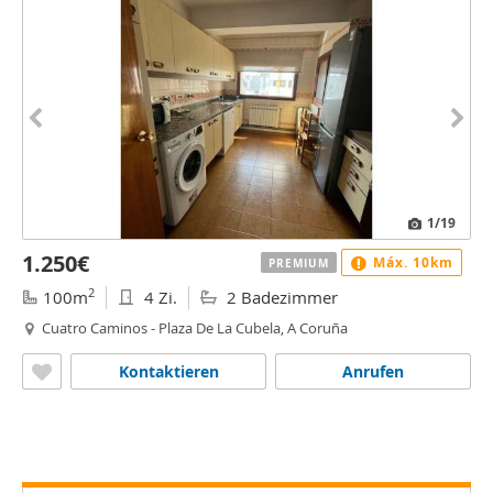
1
/19
1.250€
Máx. 10km
PREMIUM
2
100m
4 Zi.
2 Badezimmer
Cuatro Caminos - Plaza De La Cubela, A Coruña
Kontaktieren
Anrufen