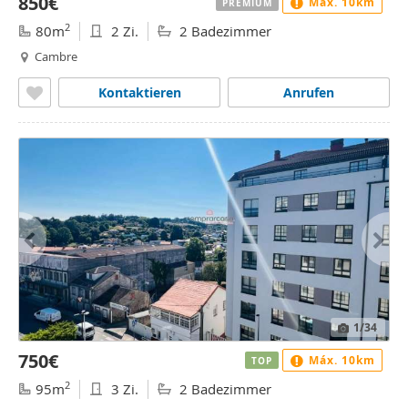
850€
Máx. 10km
PREMIUM
2
80m
2 Zi.
2 Badezimmer
Cambre
Kontaktieren
Anrufen
1
/34
750€
Máx. 10km
TOP
2
95m
3 Zi.
2 Badezimmer