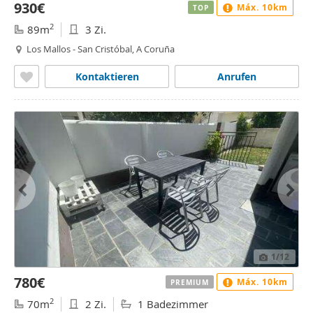
930€
Máx. 10km
TOP
2
89m
3 Zi.
Los Mallos - San Cristóbal, A Coruña
Kontaktieren
Anrufen
1
/12
780€
Máx. 10km
PREMIUM
2
70m
2 Zi.
1 Badezimmer