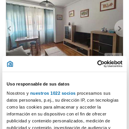
1
/19
990€
Máx. 10km
PREMIUM
2
89m
3 Zi.
1 Badezimmer
Los Castros - Castrillón, Los Castros - Castrillón - Eiris, A Coruña
Uso responsable de sus datos
Nosotros y
nuestros 1022 socios
procesamos sus
Kontaktieren
Anrufen
datos personales, p.ej., su dirección IP, con tecnologías
como las cookies para almacenar y acceder la
información en su dispositivo con el fin de ofrecer
publicidad y contenido personalizados, medición de
publicidad y contenido, investigación de audiencia y