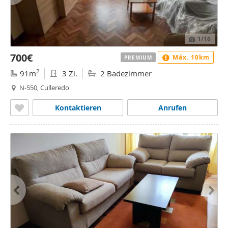
1
/16
700€
Máx. 10km
PREMIUM
2
91m
3 Zi.
2 Badezimmer
N-550, Culleredo
Kontaktieren
Anrufen