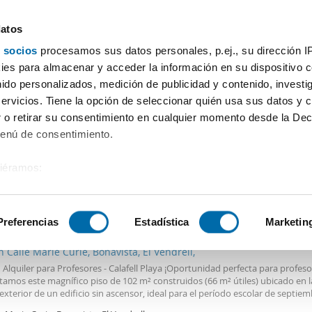
datos
 socios
procesamos sus datos personales, p.ej., su dirección I
Precio
Superficie
Habitaciones
Más filtros - 1
es para almacenar y acceder la información en su dispositivo co
nido personalizados, medición de publicidad y contenido, investi
Francas
servicios. Tiene la opción de seleccionar quién usa sus datos y 
 o retirar su consentimiento en cualquier momento desde la Dec
Ordenación Enalqu
Menú de consentimiento.
siéramos:
 sobre su ubicación geográfica que puede tener una precisión de
€
Máx.
PREMIUM
tivo analizándolo activamente para buscar características específ
Preferencias
Estadística
Marketin
2
2m
3 Hab
2 Baños
n Calle Marie Curie, Bonavista, El Vendrell,
sobre cómo se procesan sus datos personales y establezca su
 Alquiler para Profesores - Calafell Playa ¡Oportunidad perfecta para profeso
 de datos
. Puede cambiar o retirar su consentimiento en cualq
amos este magnífico piso de 102 m² construidos (66 m² útiles) ubicado en l
es.
exterior de un edificio sin ascensor, ideal para el período escolar de septie
 2027. Con orientación norte y situado a tan solo 5 minutos de la playa y de