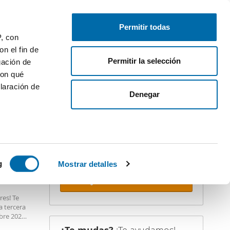
Publica gratis
Inicia sesión
Permitir todas
P, con
n el fin de
Permitir la selección
gación de
con qué
laración de
iler
Denegar
¡Crea tu alerta!
No dejes que te adelanten. Recibe en
tu correo
todas las novedades
de
esta búsqueda.
 varios
 10km
icas (huellas
g
Mostrar detalles
Recibir alertas
s
res! Te
uier momento
a tercera
mbre 2026
l mercado