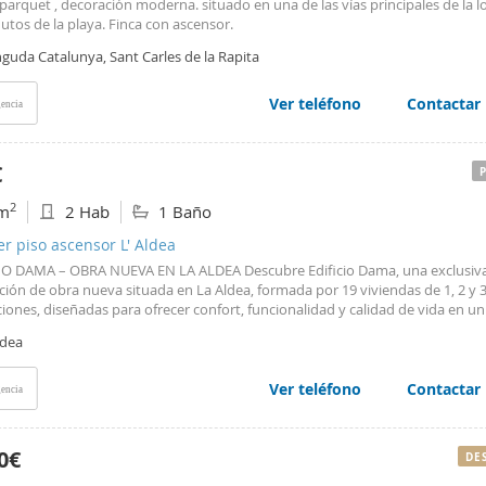
parquet , decoración moderna. situado en una de las vías principales de la lo
utos de la playa. Finca con ascensor.
guda Catalunya, Sant Carles de la Rapita
Ver teléfono
Contactar
encia
€
2
m
2 Hab
1 Baño
er piso ascensor L' Aldea
IO DAMA – OBRA NUEVA EN LA ALDEA Descubre Edificio Dama, una exclusiv
ión de obra nueva situada en La Aldea, formada por 19 viviendas de 1, 2 y 
iones, diseñadas para ofrecer confort, funcionalidad y calidad de vida en u
ilo y bien comunicado. La promoción se distribuye en planta baja, primera,
ldea
 planta, con viviendas de superficies aproximadas entre 45 m² y 75 m², dis
provechar al máximo cada espacio y garantizar una excelente entrada de luz 
vienda cuenta con una terraza privada, un espacio ideal para disfrutar del air
Ver teléfono
Contactar
encia
se o compartir momentos especiales con familia y amigos. El edificio está f
s escaleras independientes, cada una con su propia entrada, aportando má
idad y comodidad a sus residentes. Además, el bloque dispone de ascensor,
0€
DE
ando el acceso a todas las viviendas y garantizando una mayor comodidad en 
das las viviendas han sido construidas con acabados actuales y materiales de