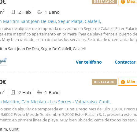
0€
Máx.
DESTACADO
cia inmobiliaria. - En el precio de venta no están incluidos los impuestos ni g
cios de la oferta pueden ser modificados o darse de baja sin previo aviso. -
2
m
2 Hab
1 Baño
a la compra, en viviendas de segunda mano el ITP, en viviendas de obra nuev
 en parcelas el ITP o el IVA + AJD, dependiendo de si el propietario es figura fí
n Maritim Sant Joan De Deu, Segur Platja, Calafell,
a; y en todos los casos se deben añadir los honorarios de Notaría y Registro.
o piso de alquiler de temporada de verano en Segur de Calafell! Ester Palacin
tos expuestos son meramente orientativos.
ta este magnífico apartamento en primera línea de playa frente al puerto d
l. Muy bien ubicado, cerca de todos los servicios. Se trata de un encantador 
bitaciones, un baño completo, salón comedor con salida a nivel a terraza co
tim Sant Joan De Deu, Segur De Calafell, Calafell
ionantes vistas al mar y cocina completa. La finca dispone de rampa de ent
ar la movilidad y ascensor. Luz y sol todo el día. Terraza con barbacoa. Ideal 
ntásticas vacaciones de verano en familia junto al mar. Se alquila los meses 
Ver teléfono
Contactar
agosto y septiembre. Venga a verlo, le va a encantar! Características básicas 
n muy buen estado •Sup. Útil 54m2 •Sup. Construida 77m2 •CHT000351240
o registro AICAT 10489 •Número APAI 269.
0€
Máx.
DESTACADO
2
m
2 Hab
1 Baño
n Maritim, Can Nicolau - Les Sorres - Valparaiso, Cunit,
o piso de alquiler de temporada en Cunit! Precio Mes de Julio 3.200€ Precio
3.600€ Precio Mes de Septiembre 3.200€ Ester Palacin S. L. presenta este m
ento en primera línea de playa. Muy bien ubicado, cerca de todos los servic
de un encantador pisito de dos habitaciones, un baño completo, salón come
itim, Cunit
a nivel a terraza con impresionantes vistas al mar y cocina completa. La finc
s comunes, parking y ascensor. Luz y sol todo el día. Ideal para pasar unas