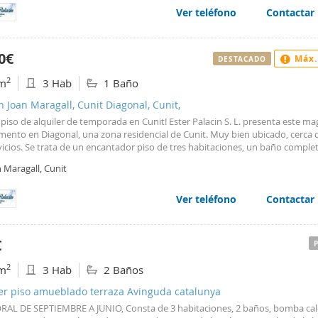
icas vacaciones de verano en familia junto al mar. Venga a verlo, le va a enca
Ver teléfono
Contactar
erísticas básicas •Segunda mano en muy buen estado •Sup. Útil 50m2 •Sup.
uida 67m2 •Número registro AICAT 10489 •Número APAI 269.
0€
Máx.
DESTACADO
2
m
3 Hab
1 Baño
n Joan Maragall, Cunit Diagonal, Cunit,
piso de alquiler de temporada en Cunit! Ester Palacin S. L. presenta este ma
mento en Diagonal, una zona residencial de Cunit. Muy bien ubicado, cerca 
vicios. Se trata de un encantador piso de tres habitaciones, un baño complet
r con salida a nivel a terraza con vistas al mar y cocina americana complet
 Maragall, Cunit
con una plaza de garaje privada. Ideal para pasar unas fantásticas vacacion
en familia junto al mar. Venga a verlo, le va a encantar! Características básic
da mano en muy buen estado •Sup. Útil 85m2 •Sup. Construida 90m2
Ver teléfono
Contactar
226315001 •Número registro AICAT 10489 •Número APAI 269.
€
2
m
3 Hab
2 Baños
ler piso amueblado terraza Avinguda catalunya
AL DE SEPTIEMBRE A JUNIO, Consta de 3 habitaciones, 2 baños, bomba calor 