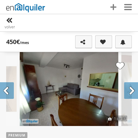
volver
450€
/mes
1
de 13
PREMIUM