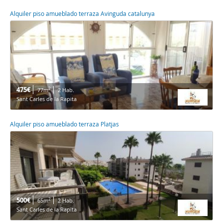
Alquiler piso amueblado terraza Avinguda catalunya
475€
2
77m
2 Hab.
Sant Carles de la Rapita
Alquiler piso amueblado terraza Platjas
500€
2
65m
2 Hab.
Sant Carles de la Rapita