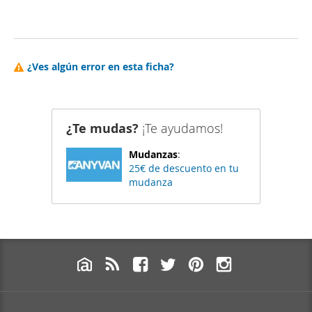
¿Ves algún error en esta ficha?
¿Te mudas?
¡Te ayudamos!
Mudanzas
:
25€ de descuento en tu
mudanza